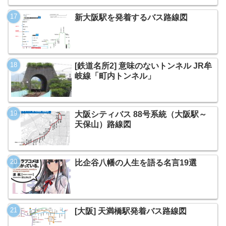
新大阪駅を発着するバス路線図
[鉄道名所2] 意味のないトンネル JR牟
岐線「町内トンネル」
大阪シティバス 88号系統（大阪駅～
天保山）路線図
比企谷八幡の人生を語る名言19選
[大阪] 天満橋駅発着バス路線図