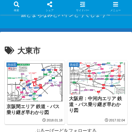
検索
シェア
サイドバー
メニュー
旅とまちなみとパインどうでしょう～
大東市
路線図
路線図
大阪府：中河内エリア 鉄
道・バス乗り継ぎ早わか
京阪間エリア 鉄道・バス
り図
乗り継ぎ早わかり図
2018.01.18
2017.02.04
ぶるーばーどをフォローする