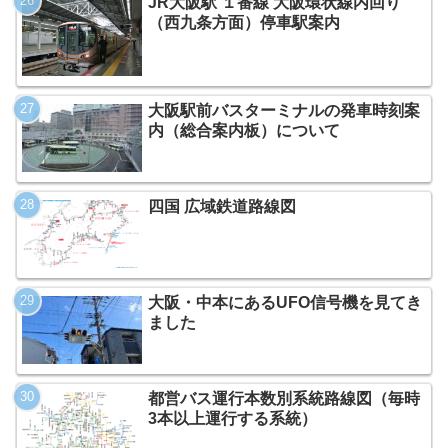
JR大阪駅 １番線 大阪環状線内回り
（西九条方面）停車駅案内
大阪駅前バスターミナルの発車時刻案
内（総合案内板）について
四国 広域鉄道路線図
大阪・中本にあるUFO信号機を見てき
ました
都営バス運行本数別系統路線図（毎時
3本以上運行する系統）