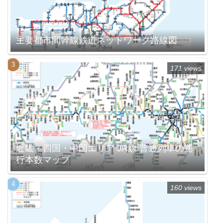
主要都市間幹線鉄道ネットワーク路線図
171 views
近畿・四国・中国エリア JR線 普通列車の運
行本数マップ
160 views