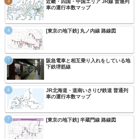
近畿・四国・中国エリア JR線 普通列
車の運行本数マップ
[東京の地下鉄] 丸ノ内線 路線図
阪急電車と相互乗り入れをしている地
下鉄堺筋線
JR北海道・道南いさりび鉄道 普通列
車の運行本数マップ
[東京の地下鉄] 半蔵門線 路線図