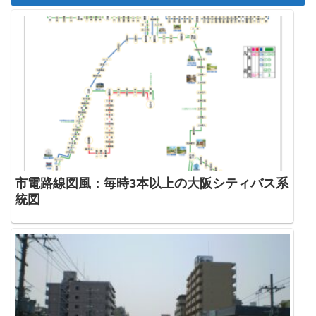
市電路線図風：毎時3本以上の大阪シティバス系
統図