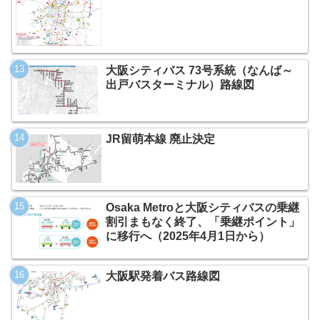
大阪シティバス 73号系統（なんば～
出戸バスターミナル）路線図
JR留萌本線 廃止決定
Osaka Metroと大阪シティバスの乗継
割引まもなく終了、「乗継ポイント」
に移行へ（2025年4月1日から）
大阪駅発着バス路線図