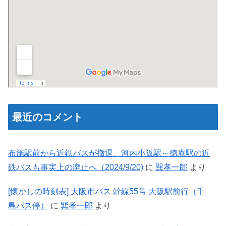
最近のコメント
布施駅前から近鉄バスが撤退、河内小阪駅～徳庵駅の近
鉄バスも事実上の廃止へ（2024/9/20)
に
巽孝一郎
より
[懐かしの時刻表] 大阪市バス 幹線55号 大阪駅前行（千
島バス停）
に
巽孝一郎
より