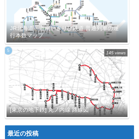
JR北海道・道南いさりび鉄道 普通列車の運
行本数マップ
145 views
[東京の地下鉄] 丸ノ内線 路線図
最近の投稿