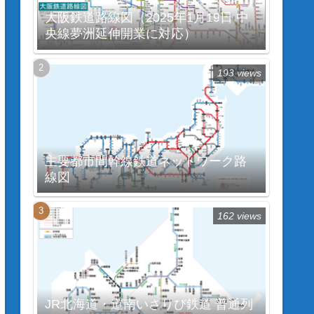
大阪鉄道路線図（2025年1月19日 中
央線夢洲延伸開業に対応）
193 views
主要都市間幹線鉄道ネットワーク路
線図
162 views
JR北海道・道南いさりび鉄道 普通列