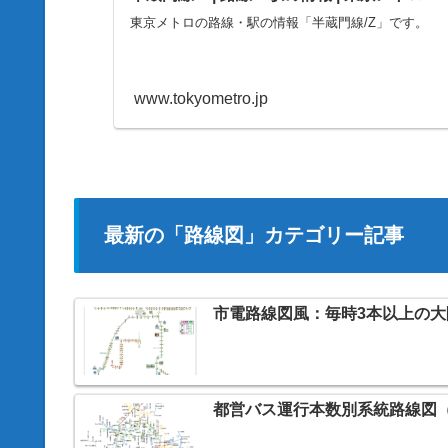
東京メトロの路線・駅の情報「半蔵門線/Z」です。
www.tokyometro.jp
最新の「路線図」カテゴリー記事
市電路線図風：毎時3本以上の
都営バス運行本数別系統路線図