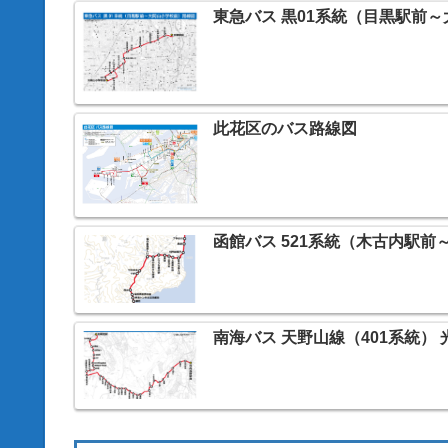
東急バス 黒01系統（目黒駅前
此花区のバス路線図
函館バス 521系統（木古内駅
南海バス 天野山線（401系統）