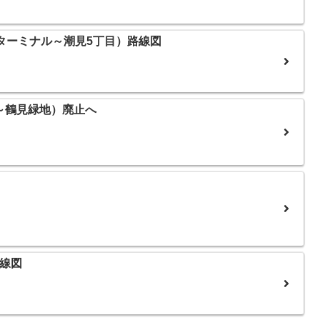
ターミナル～潮見5丁目）路線図
～鶴見緑地）廃止へ
路線図