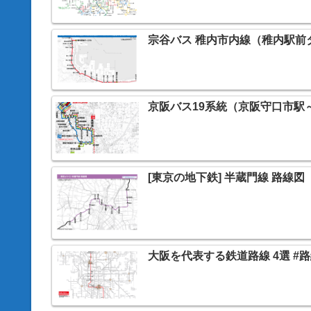
宗谷バス 稚内市内線（稚内駅前
京阪バス19系統（京阪守口市駅
[東京の地下鉄] 半蔵門線 路線図
大阪を代表する鉄道路線 4選 #