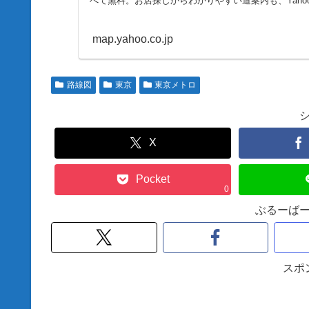
べて無料。お店探しからわかりやすい道案内も、Yaho
map.yahoo.co.jp
路線図
東京
東京メトロ
X
Pocket
0
ぶるーば
スポ