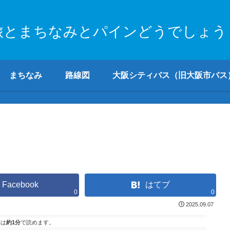
旅とまちなみとパインどうでしょう
まちなみ
路線図
大阪シティバス（旧大阪市バス
Facebook
はてブ
0
0
2025.09.07
事は
約1分
で読めます。