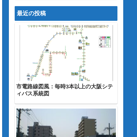
最近の投稿
市電路線図風：毎時3本以上の大阪シテ
ィバス系統図