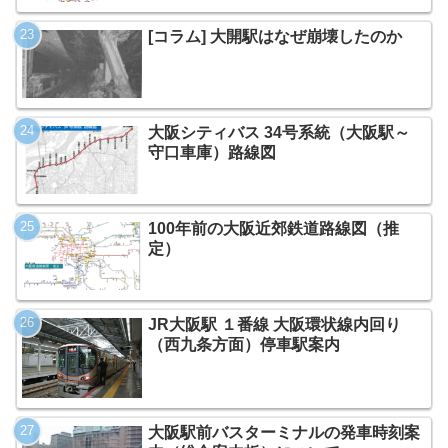
[コラム] 大開駅はなぜ崩壊したのか
大阪シティバス 34号系統（大阪駅～
守口車庫）路線図
100年前の大阪近郊鉄道路線図（推
定）
JR大阪駅 １番線 大阪環状線内回り
（西九条方面）停車駅案内
大阪駅前バスターミナルの発車時刻案