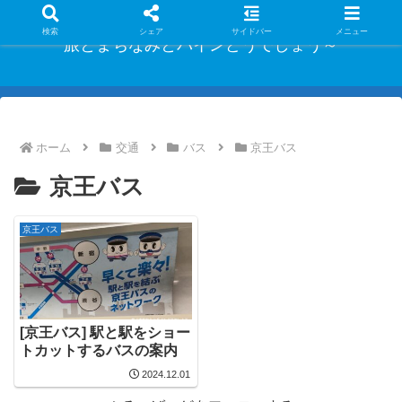
検索
シェア
サイドバー
メニュー
旅とまちなみとパインどうでしょう～
ホーム
交通
バス
京王バス
京王バス
京王バス
[京王バス] 駅と駅をショー
トカットするバスの案内
2024.12.01