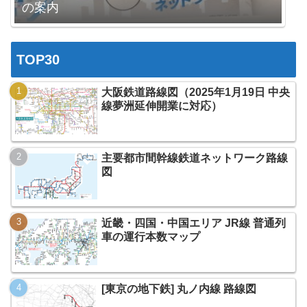
の案内
TOP30
大阪鉄道路線図（2025年1月19日 中央
線夢洲延伸開業に対応）
主要都市間幹線鉄道ネットワーク路線
図
近畿・四国・中国エリア JR線 普通列
車の運行本数マップ
[東京の地下鉄] 丸ノ内線 路線図