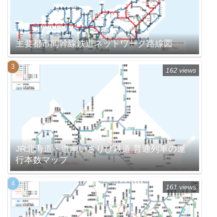
主要都市間幹線鉄道ネットワーク路線図
162 views
JR北海道・道南いさりび鉄道 普通列車の運
行本数マップ
161 views