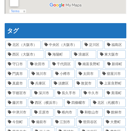
タグ
北区（大阪市）
中央区（大阪市）
淀川区
福島区
西区（大阪市）
海陽町
浪速区
東大阪市
守口市
吹田市
千代田区
南富良野町
新得町
門真市
旭川市
小樽市
太田市
寝屋川市
真庭市
兵庫区
須磨区
敦賀市
上富良野町
宇都宮市
深川市
長久手市
牛久市
美瑛町
藤沢市
西区（横浜市）
四條畷市
北区（札幌市）
中津川市
庄原市
稚内市
和歌山市
館林市
今別町
備前市
江別市
世田谷区
大豊町