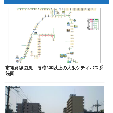
市電路線図風：毎時3本以上の大阪シティバス系
統図