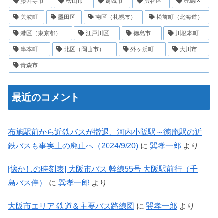
藤井寺市
松山市
葛城市
渋谷区
豊島区
美波町
墨田区
南区（札幌市）
松前町（北海道）
港区（東京都）
江戸川区
徳島市
川根本町
串本町
北区（岡山市）
外ヶ浜町
大川市
青森市
最近のコメント
布施駅前から近鉄バスが撤退、河内小阪駅～徳庵駅の近
鉄バスも事実上の廃止へ（2024/9/20)
に
巽孝一郎
より
[懐かしの時刻表] 大阪市バス 幹線55号 大阪駅前行（千
島バス停）
に
巽孝一郎
より
大阪市エリア 鉄道＆主要バス路線図
に
巽孝一郎
より