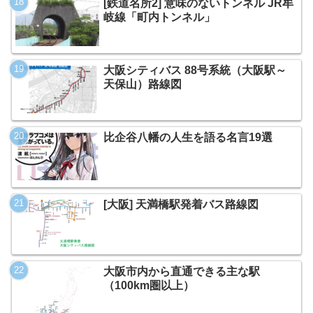
[鉄道名所2] 意味のないトンネル JR牟
岐線「町内トンネル」
大阪シティバス 88号系統（大阪駅～
天保山）路線図
比企谷八幡の人生を語る名言19選
[大阪] 天満橋駅発着バス路線図
大阪市内から直通できる主な駅
（100km圏以上）