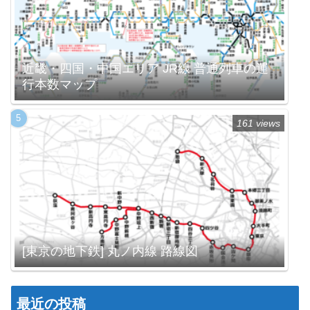
近畿・四国・中国エリア JR線 普通列車の運
行本数マップ
161 views
[東京の地下鉄] 丸ノ内線 路線図
最近の投稿