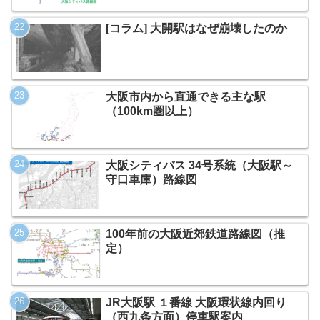
[コラム] 大開駅はなぜ崩壊したのか
大阪市内から直通できる主な駅
（100km圏以上）
大阪シティバス 34号系統（大阪駅～
守口車庫）路線図
100年前の大阪近郊鉄道路線図（推
定）
JR大阪駅 １番線 大阪環状線内回り
（西九条方面）停車駅案内