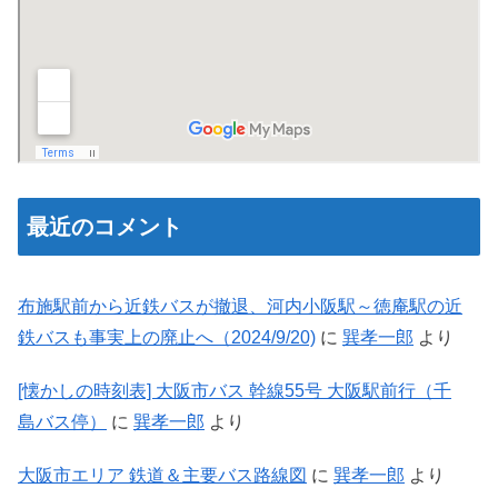
最近のコメント
布施駅前から近鉄バスが撤退、河内小阪駅～徳庵駅の近
鉄バスも事実上の廃止へ（2024/9/20)
に
巽孝一郎
より
[懐かしの時刻表] 大阪市バス 幹線55号 大阪駅前行（千
島バス停）
に
巽孝一郎
より
大阪市エリア 鉄道＆主要バス路線図
に
巽孝一郎
より