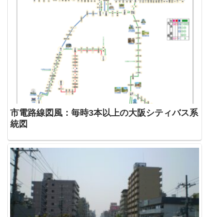
市電路線図風：毎時3本以上の大阪シティバス系
統図