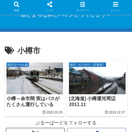
検索
シェア
サイドバー
メニュー
旅とまちなみとパインどうでしょう～
小樽市
地方ローカル線
旅行・おでかけ（北海道）
小樽～余市間 実はバスが
[北海道] 小樽運河周辺
たくさん運行している
2011.11
2022.03.25
2019.12.27
ぶるーばーどをフォローする