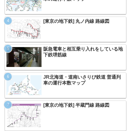
[東京の地下鉄] 丸ノ内線 路線図
阪急電車と相互乗り入れをしている地
下鉄堺筋線
JR北海道・道南いさりび鉄道 普通列
車の運行本数マップ
[東京の地下鉄] 半蔵門線 路線図