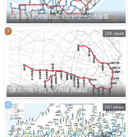
主要都市間幹線鉄道ネットワーク路線図
156 views
[東京の地下鉄] 丸ノ内線 路線図
152 views