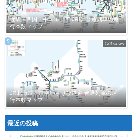
近畿・四国・中国エリア JR線 普通列車の運
行本数マップ
133 views
JR北海道・道南いさりび鉄道 普通列車の運
行本数マップ
最近の投稿