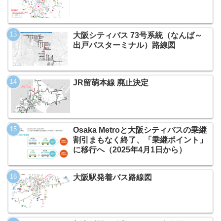
大阪シティバス 73号系統（なんば～
出戸バスターミナル）路線図
JR留萌本線 廃止決定
Osaka Metroと大阪シティバスの乗継
割引まもなく終了、「乗継ポイント」
に移行へ（2025年4月1日から）
大阪駅発着バス路線図