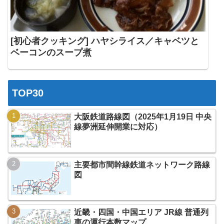
[初心者クッキング] ハヤシライス／キャベツと
ベーコンのスープ煮
TOP30
大阪鉄道路線図（2025年1月19日 中央
線夢洲延伸開業に対応）
主要都市間幹線鉄道ネットワーク路線
図
近畿・四国・中国エリア JR線 普通列
車の運行本数マップ