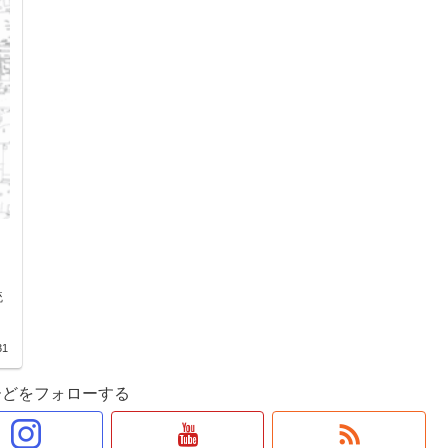
統
31
ーどをフォローする