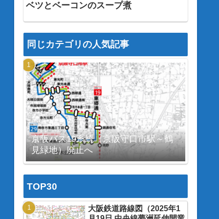
ベツとベーコンのスープ煮
同じカテゴリの人気記事
京阪バス19系統（京阪守口市駅～鶴
見緑地）廃止へ
TOP30
大阪鉄道路線図（2025年1
月19日 中央線夢洲延伸開業