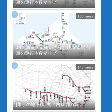
車の運行本数マップ
160 views
JR北海道・道南いさりび鉄道 普通列
車の運行本数マップ
145 views
[東京の地下鉄] 丸ノ内線 路線図