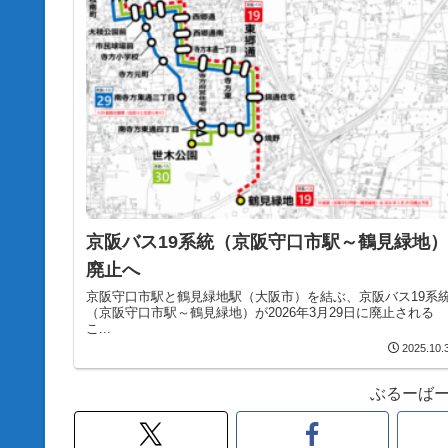
京阪バス19系統（京阪守口市駅～鶴見緑地）
廃止へ
京阪守口市駅と鶴見緑地駅（大阪市）を結ぶ、京阪バス19系
（京阪守口市駅～鶴見緑地）が2026年3月29日に廃止される
こ...
2025.10.
ぶるーば