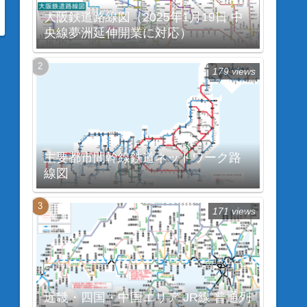
大阪鉄道路線図（2025年1月19日 中
央線夢洲延伸開業に対応）
179 views
主要都市間幹線鉄道ネットワーク路
線図
171 views
近畿・四国・中国エリア JR線 普通列