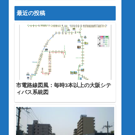
最近の投稿
市電路線図風：毎時3本以上の大阪シテ
ィバス系統図