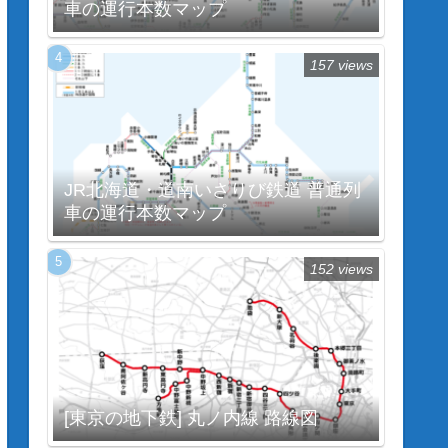
車の運行本数マップ
157 views
JR北海道・道南いさりび鉄道 普通列
車の運行本数マップ
152 views
[東京の地下鉄] 丸ノ内線 路線図