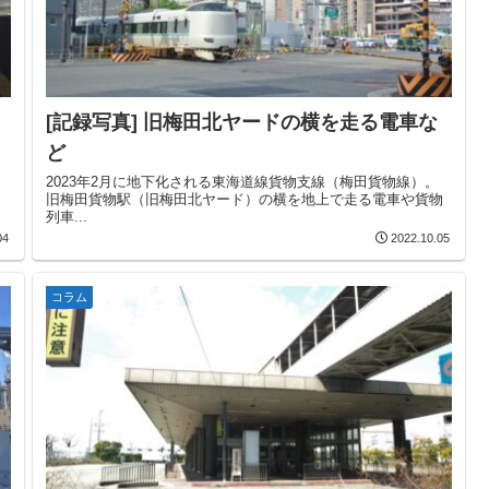
[記録写真] 旧梅田北ヤードの横を走る電車な
ど
2023年2月に地下化される東海道線貨物支線（梅田貨物線）。
旧梅田貨物駅（旧梅田北ヤード）の横を地上で走る電車や貨物
列車...
04
2022.10.05
コラム