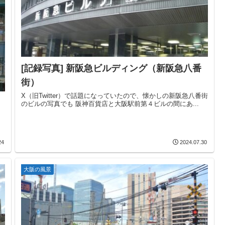
[記録写真] 新阪急ビルディング（新阪急八番
街）
X（旧Twitter）で話題になっていたので、懐かしの新阪急八番街
のビルの写真でも 阪神百貨店と大阪駅前第４ビルの間にあ...
ま
島
24
2024.07.30
大阪の風景