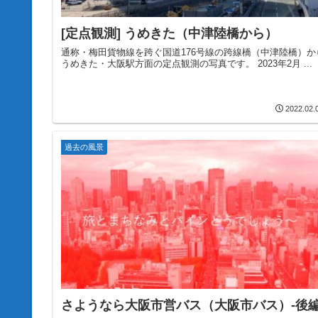
[定点観測] うめきた（中津陸橋から）
通称・梅田貨物線を跨ぐ国道176号線の跨線橋（中津陸橋）か
うめきた・大阪駅方面の定点観測の写真です。 2023年2月 ...
2022.02.
過去の風景
さようなら大阪市営バス（大阪市バス）-後