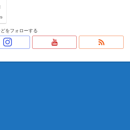
。
バ
29
ーどをフォローする