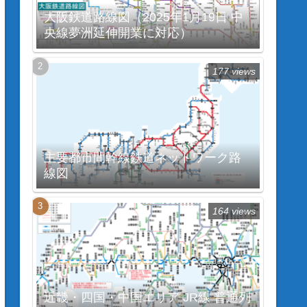
大阪鉄道路線図（2025年1月19日 中
央線夢洲延伸開業に対応）
177 views
主要都市間幹線鉄道ネットワーク路
線図
164 views
近畿・四国・中国エリア JR線 普通列