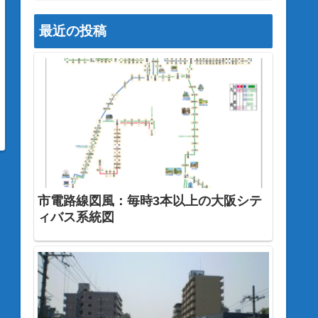
最近の投稿
市電路線図風：毎時3本以上の大阪シテ
ィバス系統図