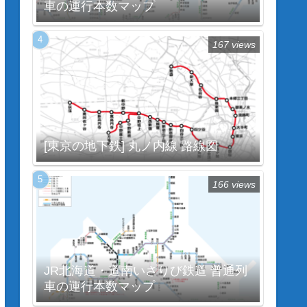
車の運行本数マップ
167 views
[東京の地下鉄] 丸ノ内線 路線図
166 views
JR北海道・道南いさりび鉄道 普通列
車の運行本数マップ