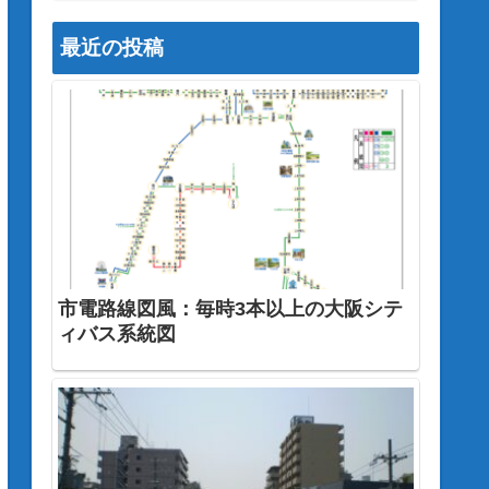
最近の投稿
市電路線図風：毎時3本以上の大阪シテ
ィバス系統図