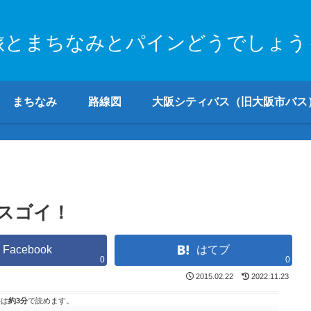
旅とまちなみとパインどうでしょう
まちなみ
路線図
大阪シティバス（旧大阪市バス
スゴイ！
Facebook
はてブ
0
0
2015.02.22
2022.11.23
事は
約3分
で読めます。