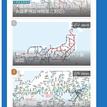
大阪鉄道路線図（2025年1月19日 中
央線夢洲延伸開業に対応）
202 views
主要都市間幹線鉄道ネットワーク路
線図
176 views
近畿・四国・中国エリア JR線 普通列