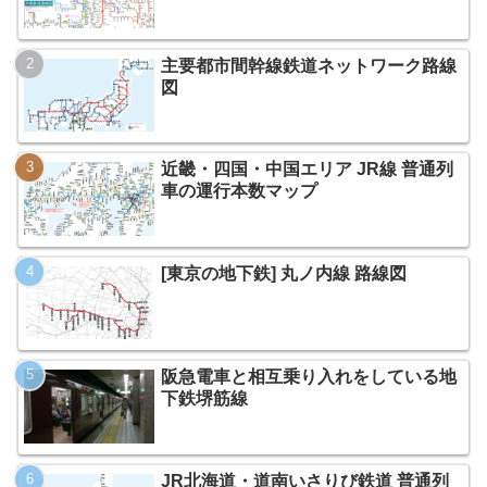
主要都市間幹線鉄道ネットワーク路線
図
近畿・四国・中国エリア JR線 普通列
車の運行本数マップ
[東京の地下鉄] 丸ノ内線 路線図
阪急電車と相互乗り入れをしている地
下鉄堺筋線
JR北海道・道南いさりび鉄道 普通列