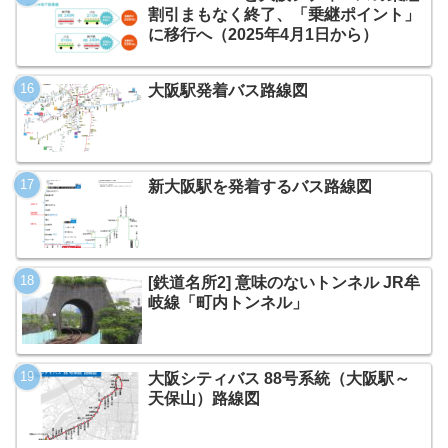
割引まもなく終了、「乗継ポイント」
に移行へ（2025年4月1日から）
大阪駅発着バス路線図
新大阪駅を発着するバス路線図
[鉄道名所2] 意味のないトンネル JR牟
岐線「町内トンネル」
大阪シティバス 88号系統（大阪駅～
天保山）路線図