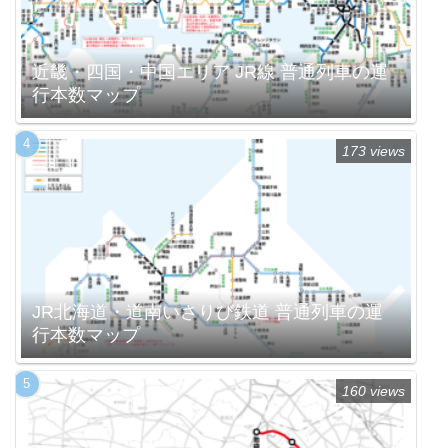
近畿・四国・中国エリア JR線 普通列車の運
行本数マップ
173 views
JR北海道・道南いさりび鉄道 普通列車の運
行本数マップ
160 views