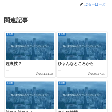
ぶるーばーど
関連記事
未分類
未分類
超裏技？
ひょんなところから
...
...
2011.04.03
2008.07.21
未分類
未分類