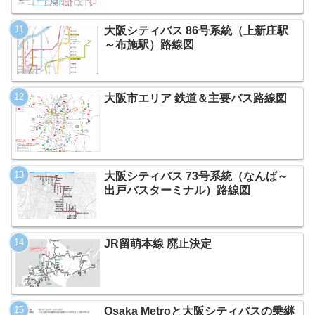
大阪シティバス 86号系統（上新庄駅
～布施駅）路線図
大阪市エリア 鉄道＆主要バス路線図
大阪シティバス 73号系統（なんば～
出戸バスターミナル）路線図
JR留萌本線 廃止決定
Osaka Metroと大阪シティバスの乗継