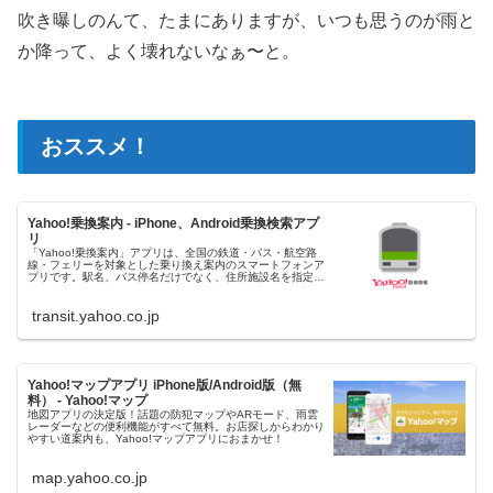
吹き曝しのんて、たまにありますが、いつも思うのが雨と
か降って、よく壊れないなぁ〜と。
おススメ！
Yahoo!乗換案内 - iPhone、Android乗換検索アプ
リ
「Yahoo!乗換案内」アプリは、全国の鉄道・バス・航空路
線・フェリーを対象とした乗り換え案内のスマートフォンア
プリです。駅名、バス停名だけでなく、住所施設名を指定し
た経路検索や現在地からの探索も可能です。また、鉄道の時
刻表や路線図、運行情報なども見られます。
transit.yahoo.co.jp
Yahoo!マップアプリ iPhone版/Android版（無
料） - Yahoo!マップ
地図アプリの決定版！話題の防犯マップやARモード、雨雲
レーダーなどの便利機能がすべて無料。お店探しからわかり
やすい道案内も、Yahoo!マップアプリにおまかせ！
map.yahoo.co.jp