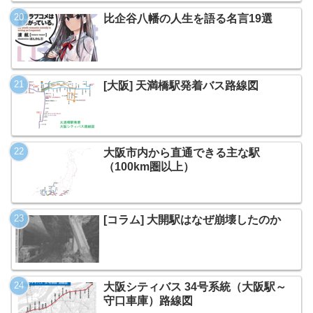
比企谷八幡の人生を語る名言19選
[大阪] 天満橋駅発着バス路線図
大阪市内から直通できる主な駅
（100km圏以上）
[コラム] 大開駅はなぜ崩壊したのか
大阪シティバス 34号系統（大阪駅～
守口車庫）路線図