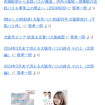
布施駅前から近鉄バスが撤退、河内小阪駅～徳庵駅の近
鉄バスも事実上の廃止へ（2024/9/20)
に
巽孝一郎
より
[懐かしの時刻表] 大阪市バス 幹線55号 大阪駅前行（千
島バス停）
に
巽孝一郎
より
大阪市エリア 鉄道＆主要バス路線図
に
巽孝一郎
より
2014年3月末で消える大阪市バスの終点 その１（北部
編）
に
巽孝一郎
より
2014年3月末で消える大阪市バスの終点 その１（北部
編）
に
巽孝一郎
より