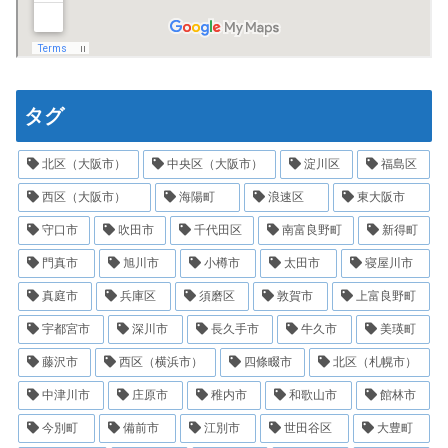
タグ
北区（大阪市）
中央区（大阪市）
淀川区
福島区
西区（大阪市）
海陽町
浪速区
東大阪市
守口市
吹田市
千代田区
南富良野町
新得町
門真市
旭川市
小樽市
太田市
寝屋川市
真庭市
兵庫区
須磨区
敦賀市
上富良野町
宇都宮市
深川市
長久手市
牛久市
美瑛町
藤沢市
西区（横浜市）
四條畷市
北区（札幌市）
中津川市
庄原市
稚内市
和歌山市
館林市
今別町
備前市
江別市
世田谷区
大豊町