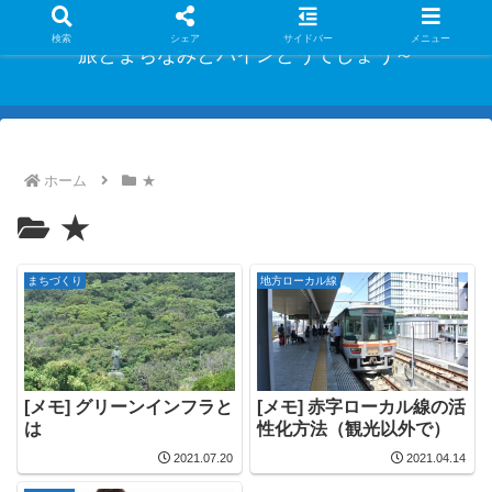
検索
シェア
サイドバー
メニュー
旅とまちなみとパインどうでしょう～
ホーム
★
★
まちづくり
地方ローカル線
[メモ] グリーンインフラと
[メモ] 赤字ローカル線の活
は
性化方法（観光以外で）
2021.07.20
2021.04.14