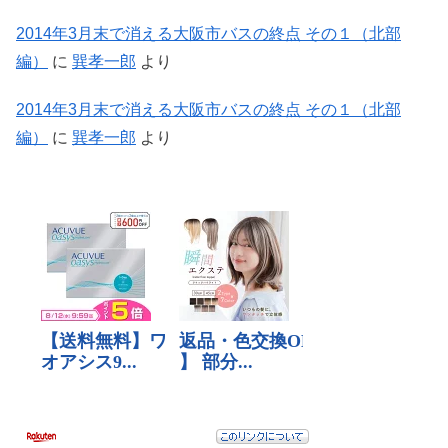
2014年3月末で消える大阪市バスの終点 その１（北部
編）
に
巽孝一郎
より
2014年3月末で消える大阪市バスの終点 その１（北部
編）
に
巽孝一郎
より