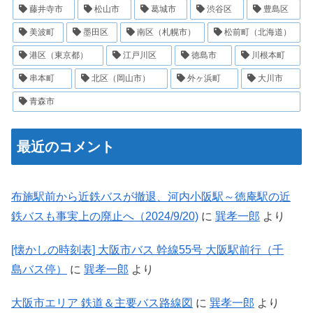
藤井寺市
松山市
葛城市
渋谷区
豊島区
美波町
墨田区
南区（札幌市）
松前町（北海道）
港区（東京都）
江戸川区
徳島市
川根本町
串本町
北区（岡山市）
外ヶ浜町
大川市
青森市
最近のコメント
布施駅前から近鉄バスが撤退、河内小阪駅～徳庵駅の近
鉄バスも事実上の廃止へ（2024/9/20)
に
巽孝一郎
より
[懐かしの時刻表] 大阪市バス 幹線55号 大阪駅前行（千
島バス停）
に
巽孝一郎
より
大阪市エリア 鉄道＆主要バス路線図
に
巽孝一郎
より