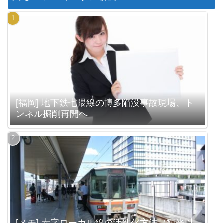
[福岡] 地下鉄七隈線の博多陥没事故現場、ト
ンネル掘削再開へ
[メモ] 赤字ローカル線の活性化方法（観光以