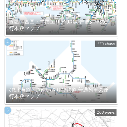
近畿・四国・中国エリア JR線 普通列車の運
行本数マップ
173 views
JR北海道・道南いさりび鉄道 普通列車の運
行本数マップ
160 views