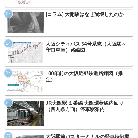
[コラム] 大開駅はなぜ崩壊したのか
大阪シティバス 34号系統（大阪駅～
守口車庫）路線図
100年前の大阪近郊鉄道路線図（推
定）
JR大阪駅 １番線 大阪環状線内回り
（西九条方面）停車駅案内
大阪駅前バスターミナルの発車時刻案