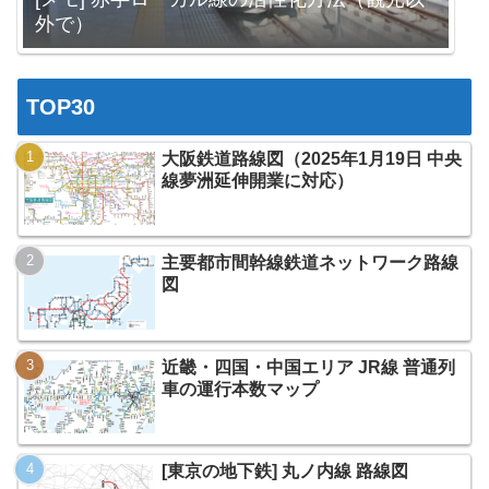
外で）
TOP30
大阪鉄道路線図（2025年1月19日 中央
線夢洲延伸開業に対応）
主要都市間幹線鉄道ネットワーク路線
図
近畿・四国・中国エリア JR線 普通列
車の運行本数マップ
[東京の地下鉄] 丸ノ内線 路線図