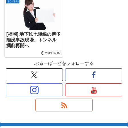
トンネル
[福岡] 地下鉄七隈線の博多
陥没事故現場、トンネル
掘削再開へ
2019.07.07
ぶるーばーどをフォローする