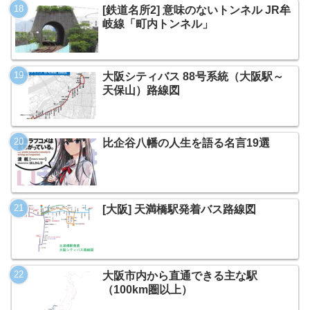
[鉄道名所2] 意味のないトンネル JR牟
岐線「町内トンネル」
大阪シティバス 88号系統（大阪駅～
天保山）路線図
比企谷八幡の人生を語る名言19選
[大阪] 天満橋駅発着バス路線図
大阪市内から直通できる主な駅
（100km圏以上）