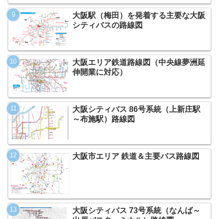
大阪駅（梅田）を発着する主要な大阪
シティバスの路線図
大阪エリア鉄道路線図（中央線夢洲延
伸開業に対応）
大阪シティバス 86号系統（上新庄駅
～布施駅）路線図
大阪市エリア 鉄道＆主要バス路線図
大阪シティバス 73号系統（なんば～