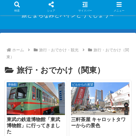
検索
シェア
サイドバー
メニュー
旅とまちなみとパインどうでしょう～
ホーム
旅行・おでかけ・観光
旅行・おでかけ（関
東）
旅行・おでかけ（関東）
博物館
ビルからの展望
東武の鉄道博物館「東武
三軒茶屋 キャロットタワ
博物館」に行ってきまし
ーからの景色
た