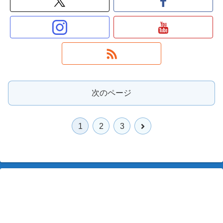
次のページ
次
1
2
3
へ