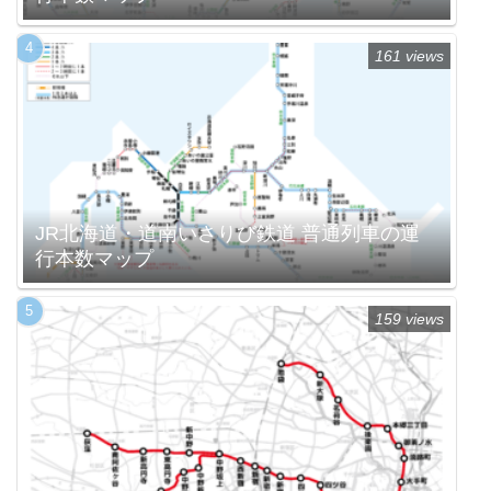
161 views
JR北海道・道南いさりび鉄道 普通列車の運
行本数マップ
159 views