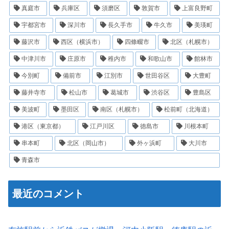
真庭市
兵庫区
須磨区
敦賀市
上富良野町
宇都宮市
深川市
長久手市
牛久市
美瑛町
藤沢市
西区（横浜市）
四條畷市
北区（札幌市）
中津川市
庄原市
稚内市
和歌山市
館林市
今別町
備前市
江別市
世田谷区
大豊町
藤井寺市
松山市
葛城市
渋谷区
豊島区
美波町
墨田区
南区（札幌市）
松前町（北海道）
港区（東京都）
江戸川区
徳島市
川根本町
串本町
北区（岡山市）
外ヶ浜町
大川市
青森市
最近のコメント