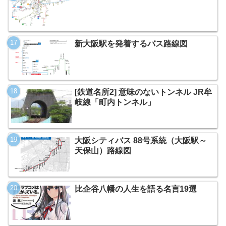
新大阪駅を発着するバス路線図
[鉄道名所2] 意味のないトンネル JR牟
岐線「町内トンネル」
大阪シティバス 88号系統（大阪駅～
天保山）路線図
比企谷八幡の人生を語る名言19選