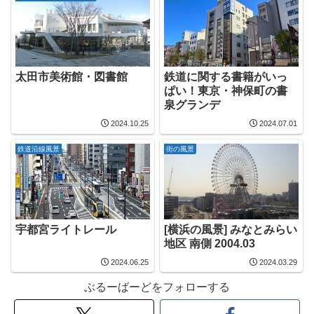
太田市美術館・図書館
鉄道に関する書籍がいっ
ぱい！東京・神保町の書
泉グランデ
2024.10.25
2024.07.01
鉄道沿線風景
街の風景
宇都宮ライトレール
[横浜の風景] みなとみらい
地区 南側 2004.03
2024.06.25
2024.03.29
ぶるーばーどをフォローする