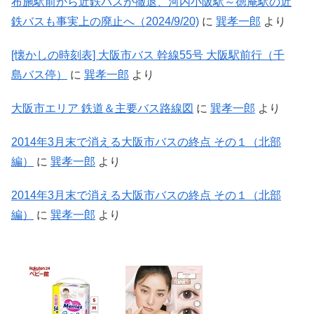
布施駅前から近鉄バスが撤退、河内小阪駅～徳庵駅の近
鉄バスも事実上の廃止へ（2024/9/20)
に
巽孝一郎
より
[懐かしの時刻表] 大阪市バス 幹線55号 大阪駅前行（千
島バス停）
に
巽孝一郎
より
大阪市エリア 鉄道＆主要バス路線図
に
巽孝一郎
より
2014年3月末で消える大阪市バスの終点 その１（北部
編）
に
巽孝一郎
より
2014年3月末で消える大阪市バスの終点 その１（北部
編）
に
巽孝一郎
より