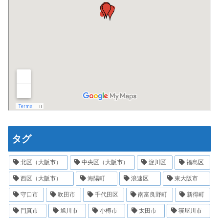
タグ
北区（大阪市）
中央区（大阪市）
淀川区
福島区
西区（大阪市）
海陽町
浪速区
東大阪市
守口市
吹田市
千代田区
南富良野町
新得町
門真市
旭川市
小樽市
太田市
寝屋川市