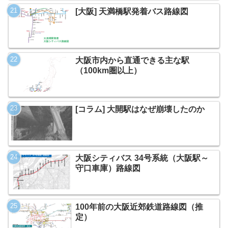
[大阪] 天満橋駅発着バス路線図
大阪市内から直通できる主な駅
（100km圏以上）
[コラム] 大開駅はなぜ崩壊したのか
大阪シティバス 34号系統（大阪駅～
守口車庫）路線図
100年前の大阪近郊鉄道路線図（推
定）