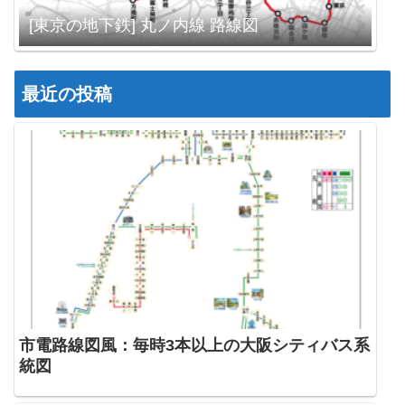
[東京の地下鉄] 丸ノ内線 路線図
最近の投稿
市電路線図風：毎時3本以上の大阪シティバス系
統図