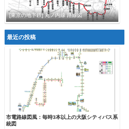
[東京の地下鉄] 丸ノ内線 路線図
最近の投稿
市電路線図風：毎時3本以上の大阪シティバス系
統図