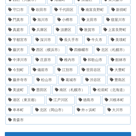
守口市
吹田市
千代田区
南富良野町
新得町
門真市
旭川市
小樽市
太田市
寝屋川市
真庭市
兵庫区
須磨区
敦賀市
上富良野町
宇都宮市
深川市
長久手市
牛久市
美瑛町
藤沢市
西区（横浜市）
四條畷市
北区（札幌市）
中津川市
庄原市
稚内市
和歌山市
館林市
今別町
備前市
江別市
世田谷区
大豊町
藤井寺市
松山市
葛城市
渋谷区
豊島区
美波町
墨田区
南区（札幌市）
松前町（北海道）
港区（東京都）
江戸川区
徳島市
川根本町
串本町
北区（岡山市）
外ヶ浜町
大川市
青森市