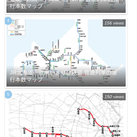
行本数マップ
156 views
JR北海道・道南いさりび鉄道 普通列車の運
行本数マップ
150 views