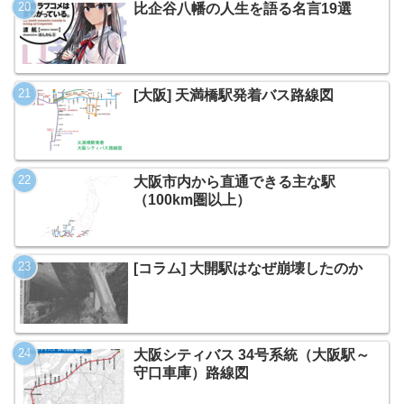
比企谷八幡の人生を語る名言19選
[大阪] 天満橋駅発着バス路線図
大阪市内から直通できる主な駅
（100km圏以上）
[コラム] 大開駅はなぜ崩壊したのか
大阪シティバス 34号系統（大阪駅～
守口車庫）路線図