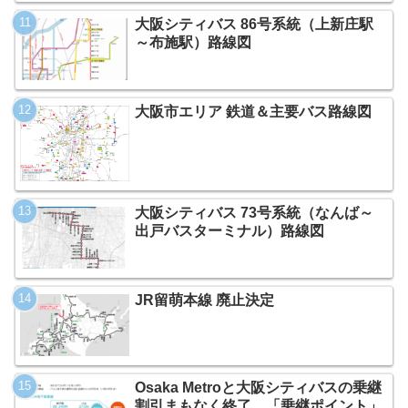
大阪シティバス 86号系統（上新庄駅
～布施駅）路線図
大阪市エリア 鉄道＆主要バス路線図
大阪シティバス 73号系統（なんば～
出戸バスターミナル）路線図
JR留萌本線 廃止決定
Osaka Metroと大阪シティバスの乗継
割引まもなく終了、「乗継ポイント」