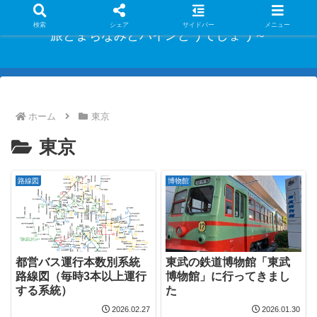
検索
シェア
サイドバー
メニュー
旅とまちなみとパインどうでしょう～
ホーム
東京
東京
路線図
博物館
都営バス運行本数別系統
東武の鉄道博物館「東武
路線図（毎時3本以上運行
博物館」に行ってきまし
する系統）
た
2026.02.27
2026.01.30