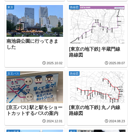
東京
路線図
南池袋公園に行ってきま
した
[東京の地下鉄] 半蔵門線
路線図
2025.10.02
2025.09.07
京王バス
路線図
[京王バス] 駅と駅をショー
[東京の地下鉄] 丸ノ内線
トカットするバスの案内
路線図
2024.12.01
2024.08.23
街の風景
東京