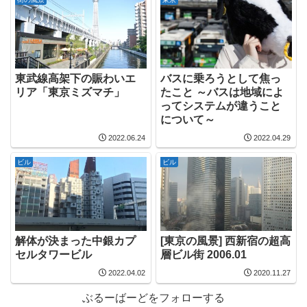
東武線高架下の賑わいエ
バスに乗ろうとして焦っ
リア「東京ミズマチ」
たこと ～バスは地域によ
ってシステムが違うこと
について～
2022.06.24
2022.04.29
ビル
ビル
解体が決まった中銀カプ
[東京の風景] 西新宿の超高
セルタワービル
層ビル街 2006.01
2022.04.02
2020.11.27
ぶるーばーどをフォローする