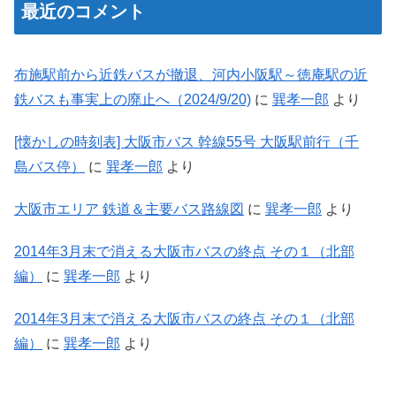
最近のコメント
布施駅前から近鉄バスが撤退、河内小阪駅～徳庵駅の近
鉄バスも事実上の廃止へ（2024/9/20)
に
巽孝一郎
より
[懐かしの時刻表] 大阪市バス 幹線55号 大阪駅前行（千
島バス停）
に
巽孝一郎
より
大阪市エリア 鉄道＆主要バス路線図
に
巽孝一郎
より
2014年3月末で消える大阪市バスの終点 その１（北部
編）
に
巽孝一郎
より
2014年3月末で消える大阪市バスの終点 その１（北部
編）
に
巽孝一郎
より