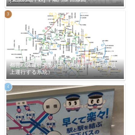
都営バス運行本数別系統路線図（毎時3本以
上運行する系統）