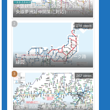
大阪鉄道路線図（2025年1月19日 中
央線夢洲延伸開業に対応）
199 views
主要都市間幹線鉄道ネットワーク路
線図
162 views
近畿・四国・中国エリア JR線 普通列