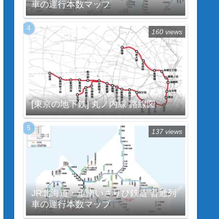
車の運行本数マップ
160 views
[東京の地下鉄] 丸ノ内線 路線図
137 views
JR北海道・道南いさりび鉄道 普通列
車の運行本数マップ