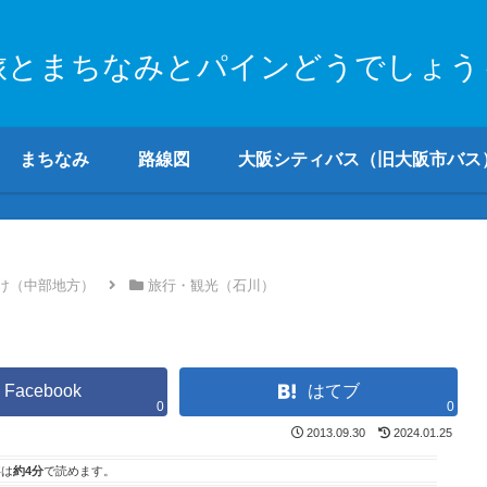
旅とまちなみとパインどうでしょう
まちなみ
路線図
大阪シティバス（旧大阪市バス
け（中部地方）
旅行・観光（石川）
Facebook
はてブ
0
0
2013.09.30
2024.01.25
事は
約4分
で読めます。