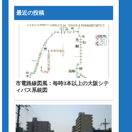
最近の投稿
市電路線図風：毎時3本以上の大阪シテ
ィバス系統図