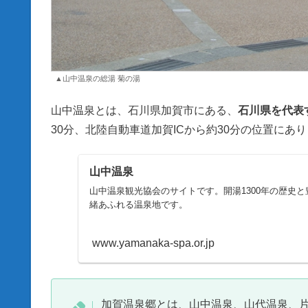
▲山中温泉の総湯 菊の湯
山中温泉とは、石川県加賀市にある、
石川県を代表
30分、北陸自動車道加賀ICから約30分の位置にあ
山中温泉
山中温泉観光協会のサイトです。開湯1300年の歴史
緒あふれる温泉地です。
www.yamanaka-spa.or.jp
加賀温泉郷とは、山中温泉、山代温泉、片