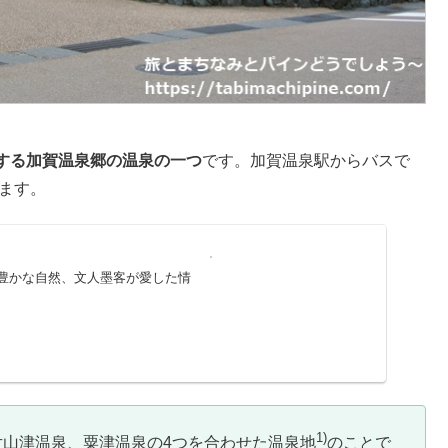
する加賀温泉郷の温泉の一つ
です。加賀温泉駅からバスで
ります。
と豊かな自然、文人墨客が愛した情
1)
山津温泉、粟津温泉の4つを合わせた温泉地
のことで