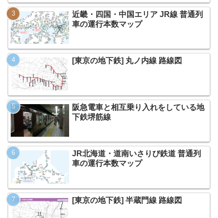
近畿・四国・中国エリア JR線 普通列
車の運行本数マップ
[東京の地下鉄] 丸ノ内線 路線図
阪急電車と相互乗り入れをしている地
下鉄堺筋線
JR北海道・道南いさりび鉄道 普通列
車の運行本数マップ
[東京の地下鉄] 半蔵門線 路線図