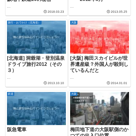
...
...
2018.03.23
2013.05.25
旅行・おでかけ（北海道）
大阪
[北海道] 洞爺湖・登別温泉
[大阪] 梅田スカイビルが世
ドライブ旅行2012（その
界遺産級？外国人が殺到し
３）
ているんだと
...
...
2013.10.10
2014.01.01
鉄道
大阪
阪急電車
梅田地下道の大阪駅側のか
つての出入口位置