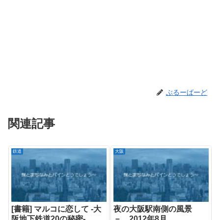
ぶるーばーど
関連記事
鉄道
大阪
[書籍] マルコに恋して -大
夜の大阪駅南側の風景
阪地下鉄道20の秘密-
－ 2012年8月