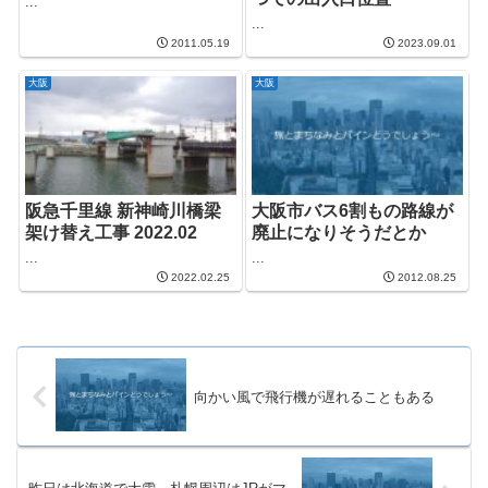
...
...
2011.05.19
2023.09.01
大阪
大阪
阪急千里線 新神崎川橋梁
大阪市バス6割もの路線が
架け替え工事 2022.02
廃止になりそうだとか
...
...
2022.02.25
2012.08.25
向かい風で飛行機が遅れることもある