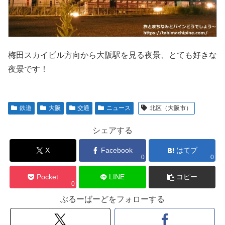
梅田スカイビル方向から大阪駅を見る夜景、とても好きな
夜景です！
鉄道
大阪
交通
ニュース
北区（大阪市）
シェアする
X
Facebook
はてブ
0
0
Pocket
LINE
コピー
0
ぶるーばーどをフォローする