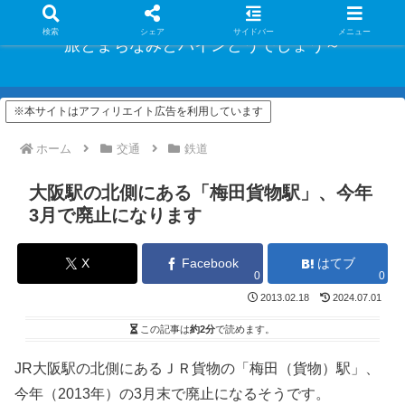
検索
シェア
サイドバー
メニュー
旅とまちなみとパインどうでしょう～
※本サイトはアフィリエイト広告を利用しています
ホーム
交通
鉄道
大阪駅の北側にある「梅田貨物駅」、今年
3月で廃止になります
X
Facebook
はてブ
0
0
2013.02.18
2024.07.01
この記事は
約2分
で読めます。
JR大阪駅の北側にあるＪＲ貨物の「梅田（貨物）駅」、
今年（2013年）の3月末で廃止になるそうです。