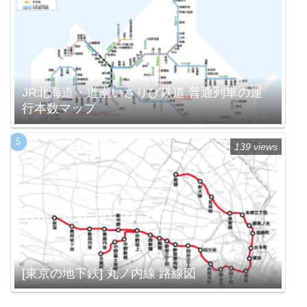
JR北海道・道南いさりび鉄道 普通列車の運
行本数マップ
139 views
[東京の地下鉄] 丸ノ内線 路線図