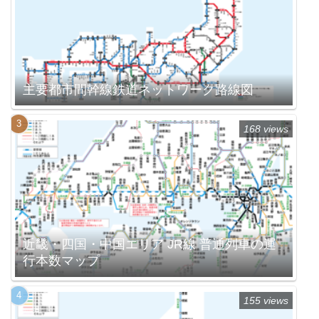
主要都市間幹線鉄道ネットワーク路線図
168 views
近畿・四国・中国エリア JR線 普通列車の運
行本数マップ
155 views