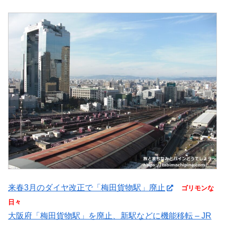
来春3月のダイヤ改正で「梅田貨物駅」廃止
ゴリモンな
日々
大阪府「梅田貨物駅」を廃止、新駅などに機能移転 – JR