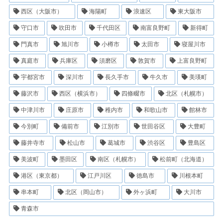
西区（大阪市）
海陽町
浪速区
東大阪市
守口市
吹田市
千代田区
南富良野町
新得町
門真市
旭川市
小樽市
太田市
寝屋川市
真庭市
兵庫区
須磨区
敦賀市
上富良野町
宇都宮市
深川市
長久手市
牛久市
美瑛町
藤沢市
西区（横浜市）
四條畷市
北区（札幌市）
中津川市
庄原市
稚内市
和歌山市
館林市
今別町
備前市
江別市
世田谷区
大豊町
藤井寺市
松山市
葛城市
渋谷区
豊島区
美波町
墨田区
南区（札幌市）
松前町（北海道）
港区（東京都）
江戸川区
徳島市
川根本町
串本町
北区（岡山市）
外ヶ浜町
大川市
青森市