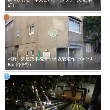
町）
村野・森建築事務所（現 友安製作所Cafe＆
Bar 阿倍野）