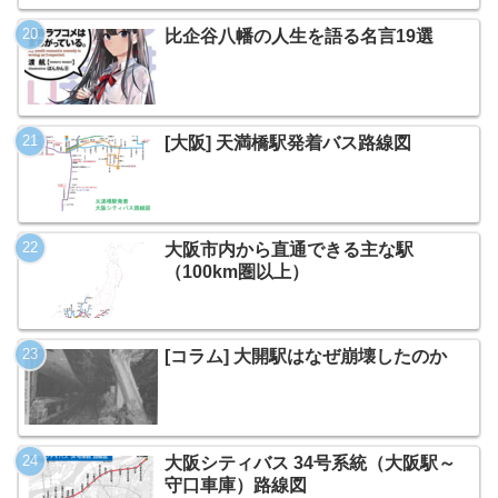
比企谷八幡の人生を語る名言19選
[大阪] 天満橋駅発着バス路線図
大阪市内から直通できる主な駅
（100km圏以上）
[コラム] 大開駅はなぜ崩壊したのか
大阪シティバス 34号系統（大阪駅～
守口車庫）路線図