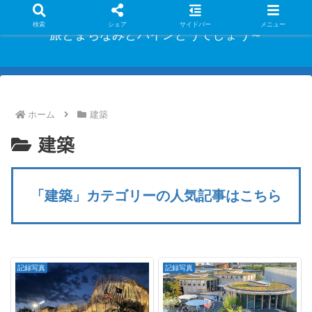
検索
シェア
サイドバー
メニュー
旅とまちなみとパインどうでしょう～
ホーム
建築
建築
「建築」カテゴリーの人気記事はこちら
記録写真
記録写真