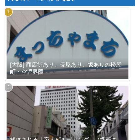
[大阪] 商店街あり、長屋あり、坂ありの松屋
町・空堀界隈
解体される「帝人ビルディング」（堺筋本