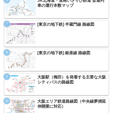
JR北海道・道南いさりび鉄道 普通列
車の運行本数マップ
[東京の地下鉄] 半蔵門線 路線図
[東京の地下鉄] 銀座線 路線図
大阪駅（梅田）を発着する主要な大阪
シティバスの路線図
大阪エリア鉄道路線図（中央線夢洲延
伸開業に対応）