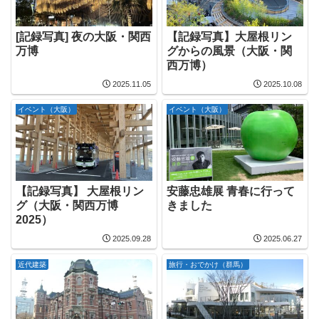
[記録写真] 夜の大阪・関西
【記録写真】大屋根リン
万博
グからの風景（大阪・関
西万博）
2025.11.05
2025.10.08
イベント（大阪）
イベント（大阪）
【記録写真】 大屋根リン
安藤忠雄展 青春に行って
グ（大阪・関西万博
きました
2025）
2025.09.28
2025.06.27
近代建築
旅行・おでかけ（群馬）