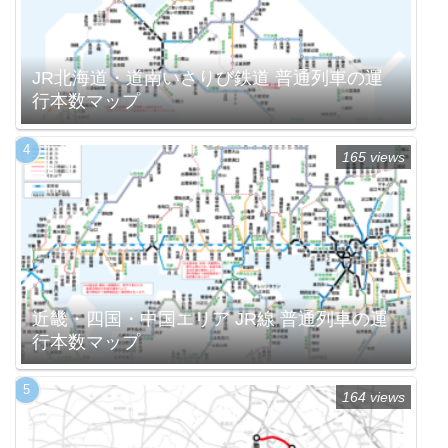
JR北海道・道南いさりび鉄道 普通列車の運
行本数マップ
165 views
近畿・四国・中国エリア JR線 普通列車の運
行本数マップ
164 views