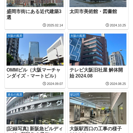
盛岡市街にある近代建築3
太田市美術館・図書館
選
2025.02.14
2024.10.25
大阪の風景
大阪の風景
OMMビル（大阪マーチャ
テレビ大阪旧社屋 解体開
ンダイズ・マートビル）
始 2024.08
2024.09.07
2024.08.25
過去の風景
駅訪問
[記録写真] 新阪急ビルディ
大阪駅西口の工事の様子