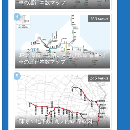
車の運行本数マップ
160 views
JR北海道・道南いさりび鉄道 普通列
車の運行本数マップ
145 views
[東京の地下鉄] 丸ノ内線 路線図