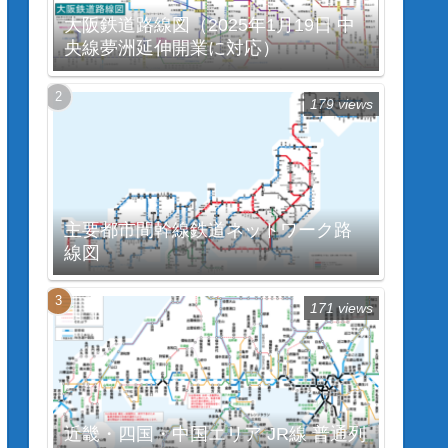
大阪鉄道路線図（2025年1月19日 中
央線夢洲延伸開業に対応）
179 views
主要都市間幹線鉄道ネットワーク路
線図
171 views
近畿・四国・中国エリア JR線 普通列