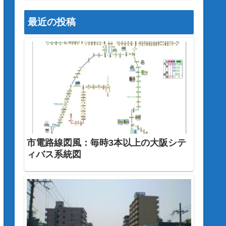
最近の投稿
市電路線図風：毎時3本以上の大阪シテ
ィバス系統図