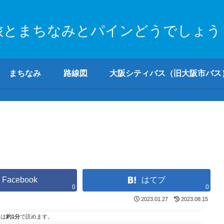
旅とまちなみとパインどうでしょう
まちなみ
路線図
大阪シティバス（旧大阪市バス
Facebook
はてブ
0
0
2023.01.27
2023.08.15
事は
約1分
で読めます。