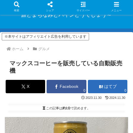
検索
シェア
サイドバー
メニュー
旅とまちなみとパインどうでしょう～
※本サイトはアフィリエイト広告を利用しています
ホーム
グルメ
マックスコーヒーを販売している自動販売
機
X
Facebook
はてブ
0
0
2023.11.30
2024.11.30
この記事は
約1分
で読めます。