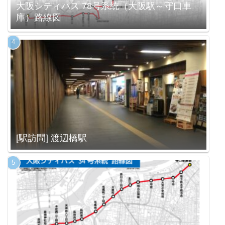
大阪シティバス 78号系統（大阪駅～守口車
庫）路線図
[駅訪問] 渡辺橋駅