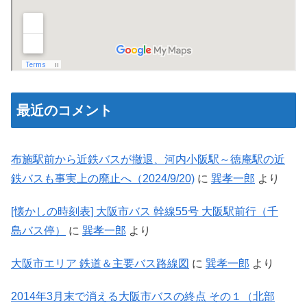
最近のコメント
布施駅前から近鉄バスが撤退、河内小阪駅～徳庵駅の近
鉄バスも事実上の廃止へ（2024/9/20)
に
巽孝一郎
より
[懐かしの時刻表] 大阪市バス 幹線55号 大阪駅前行（千
島バス停）
に
巽孝一郎
より
大阪市エリア 鉄道＆主要バス路線図
に
巽孝一郎
より
2014年3月末で消える大阪市バスの終点 その１（北部