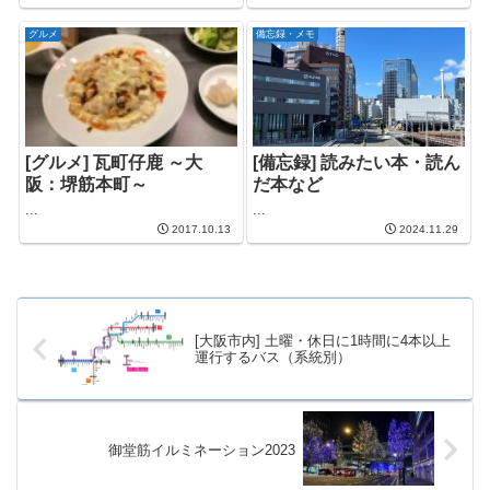
グルメ
備忘録・メモ
[グルメ] 瓦町仔鹿 ～大
[備忘録] 読みたい本・読ん
阪：堺筋本町～
だ本など
...
...
2017.10.13
2024.11.29
[大阪市内] 土曜・休日に1時間に4本以上
運行するバス（系統別）
御堂筋イルミネーション2023