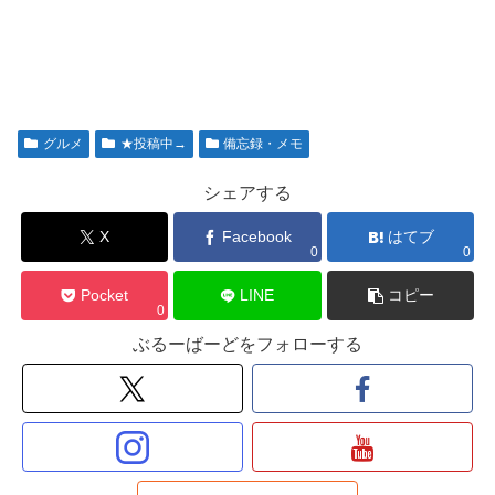
グルメ
★投稿中→
備忘録・メモ
シェアする
X
Facebook
はてブ
0
0
Pocket
LINE
コピー
0
ぶるーばーどをフォローする