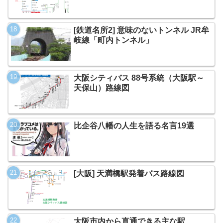
[鉄道名所2] 意味のないトンネル JR牟
岐線「町内トンネル」
大阪シティバス 88号系統（大阪駅～
天保山）路線図
比企谷八幡の人生を語る名言19選
[大阪] 天満橋駅発着バス路線図
大阪市内から直通できる主な駅