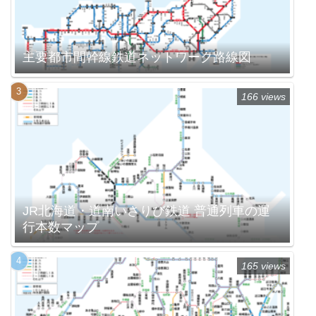
主要都市間幹線鉄道ネットワーク路線図
166 views
JR北海道・道南いさりび鉄道 普通列車の運
行本数マップ
165 views