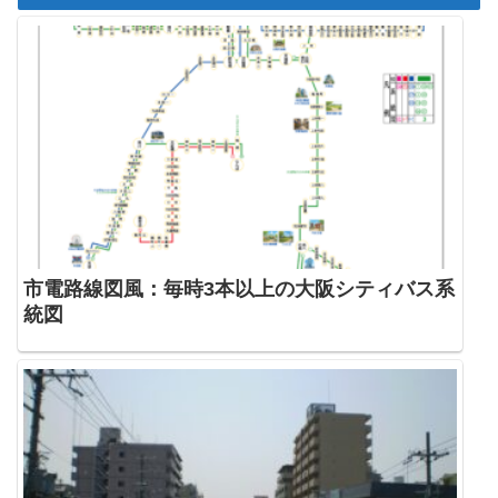
市電路線図風：毎時3本以上の大阪シティバス系
統図