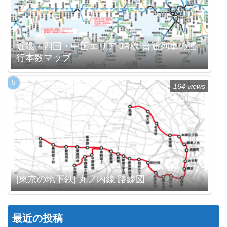
近畿・四国・中国エリア JR線 普通列車の運
行本数マップ
164 views
[東京の地下鉄] 丸ノ内線 路線図
最近の投稿