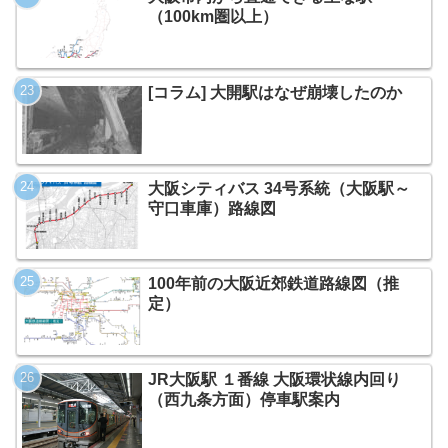
（100km圏以上）
[コラム] 大開駅はなぜ崩壊したのか
大阪シティバス 34号系統（大阪駅～
守口車庫）路線図
100年前の大阪近郊鉄道路線図（推
定）
JR大阪駅 １番線 大阪環状線内回り
（西九条方面）停車駅案内