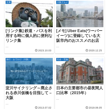
交通
大阪グルメ
[リンク集] 鉄道・バスを利
[メモ] Uber Eats(ウーバー
用する時に個人的に便利な
イーツ)に登録している大
リンク集
阪市内のおススメのお店
...
...
2023.10.03
2020.12.25
旅行・おでかけ（大阪）
社会・言論
淀川サイクリング～廃止さ
日本の主要都市の昼夜間人
れる赤川仮橋を目指して –
口比率（2015年）
大阪
...
...
2013.07.02
2019.06.05