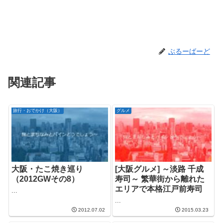
ぶるーばーど
関連記事
旅行・おでかけ（大阪）
グルメ
大阪・たこ焼き巡り
[大阪グルメ] ～淡路 千成
（2012GWその8）
寿司～ 繁華街から離れた
エリアで本格江戸前寿司
...
...
2012.07.02
2015.03.23