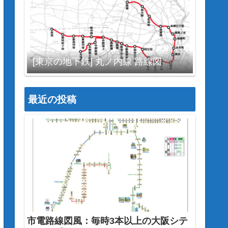
[東京の地下鉄] 丸ノ内線 路線図
最近の投稿
市電路線図風：毎時3本以上の大阪シテ