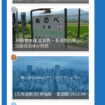
JR根室本線 富良野～新得間の廃止に
沿線自治体が同意
[北海道観光] 幸福駅・愛国駅 2012.09