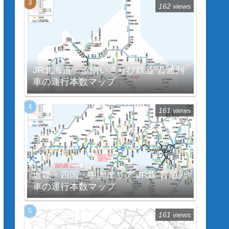
162 views
JR北海道・道南いさりび鉄道 普通列
車の運行本数マップ
161 views
近畿・四国・中国エリア JR線 普通列
車の運行本数マップ
161 views