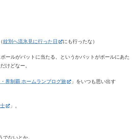
（
紋別へ流氷見に行った日
にも行ったな）
これならボールがバットに当たる、というかバットがボールにあた
んだけどなー。
！セ・界制覇 ホームランブログ旅
」をいつも思い出す
富士
」。
うでないとか。