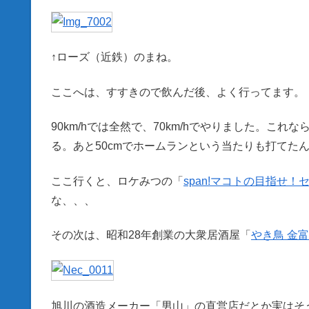
↑ローズ（近鉄）のまね。
ここへは、すすきので飲んだ後、よく行ってます。
90km/hでは全然で、70km/hでやりました。
る。あと50cmでホームランという当たりも打てた
ここ行くと、ロケみつの「
span!マコトの目指せ
な、、、
その次は、昭和28年創業の大衆居酒屋「
やき鳥 金
旭川の酒造メーカー「男山」の直営店だとか実はそ