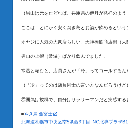
（男山は元をたどれば、兵庫県の伊丹が発祥のよう
ここは、とにかく安く焼き鳥とお酒が飲めるという
オヤジに人気の大衆店らしい。天神橋筋商店街（大
男山の上撰（常温）ばかり飲んでました。
常温と頼むと、店員さんが「冷」ってコールするん
（「冷」ってのは店員同士の言い方なんだろうけど
雰囲気は抜群で、自分はサラリーマンだと実感する
■
やき鳥 金富士
北海道札幌市中央区南5条西3丁目 NC北専プラザB1