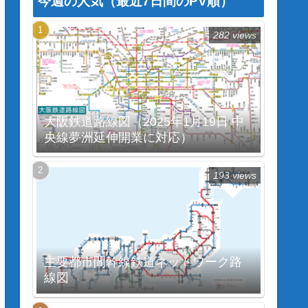
今週の人気（最近7日間のPV順）
282 views
大阪鉄道路線図（2025年1月19日 中
央線夢洲延伸開業に対応）
193 views
主要都市間幹線鉄道ネットワーク路
線図