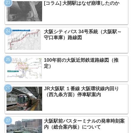
[コラム] 大開駅はなぜ崩壊したのか
大阪シティバス 34号系統（大阪駅～
守口車庫）路線図
100年前の大阪近郊鉄道路線図（推
定）
JR大阪駅 １番線 大阪環状線内回り
（西九条方面）停車駅案内
大阪駅前バスターミナルの発車時刻案
内（総合案内板）について