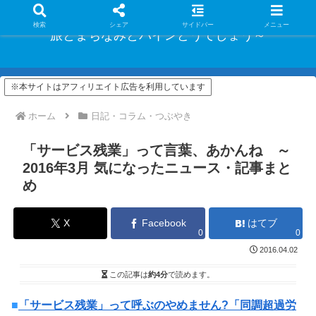
検索
シェア
サイドバー
メニュー
旅とまちなみとパインどうでしょう～
※本サイトはアフィリエイト広告を利用しています
ホーム
日記・コラム・つぶやき
「サービス残業」って言葉、あかんね ～
2016年3月 気になったニュース・記事まと
め
X
Facebook
はてブ
0
0
2016.04.02
この記事は
約4分
で読めます。
■
「サービス残業」って呼ぶのやめません?「同調超過労