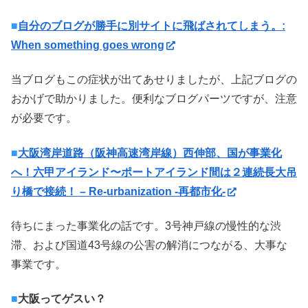
■
自分のブログが勝手に別サイトに飛ばされてしまう。:
When something goes wrong
当ブログもこの症状が出てあせりましたが、上記ブログの
おかげで助かりました。便利なブログパーツですが、注意
が必要です。
■
大阪湾岸道路（阪神高速湾岸線）西伸部、国が事業化
へ！六甲アイランド〜ポートアイランド間は２連続長大吊
り橋で接続！ – Re-urbanization -再都市化-
待ちにまった事業化の話です。3号神戸線の慢性的な渋
滞、および国道43号線の公害の解消につながる、大事な
事業です。
■
大阪ってゲスい？