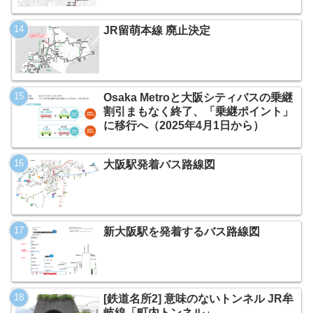
JR留萌本線 廃止決定
Osaka Metroと大阪シティバスの乗継
割引まもなく終了、「乗継ポイント」
に移行へ（2025年4月1日から）
大阪駅発着バス路線図
新大阪駅を発着するバス路線図
[鉄道名所2] 意味のないトンネル JR牟
岐線「町内トンネル」