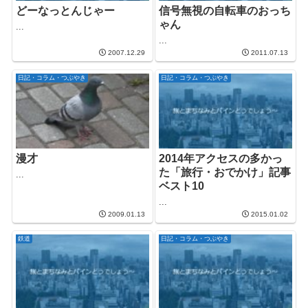
どーなっとんじゃー
信号無視の自転車のおっち
ゃん
...
...
2007.12.29
2011.07.13
日記・コラム・つぶやき
日記・コラム・つぶやき
漫才
2014年アクセスの多かっ
た「旅行・おでかけ」記事
...
ベスト10
...
2009.01.13
2015.01.02
鉄道
日記・コラム・つぶやき