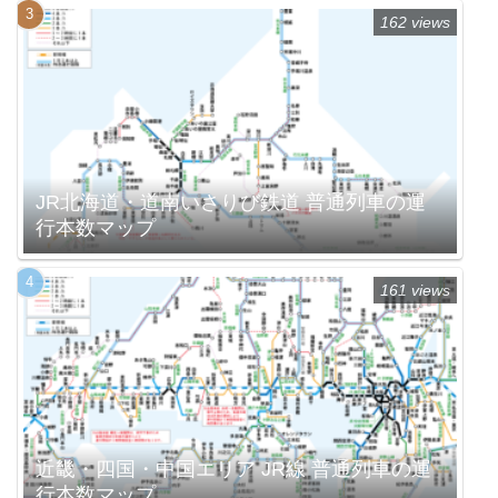
162 views
JR北海道・道南いさりび鉄道 普通列車の運
行本数マップ
161 views
近畿・四国・中国エリア JR線 普通列車の運
行本数マップ