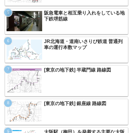
阪急電車と相互乗り入れをしている地
下鉄堺筋線
JR北海道・道南いさりび鉄道 普通列
車の運行本数マップ
[東京の地下鉄] 半蔵門線 路線図
[東京の地下鉄] 銀座線 路線図
大阪駅（梅田）を発着する主要な大阪