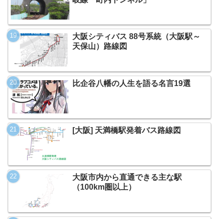
大阪シティバス 88号系統（大阪駅～
天保山）路線図
比企谷八幡の人生を語る名言19選
[大阪] 天満橋駅発着バス路線図
大阪市内から直通できる主な駅
（100km圏以上）