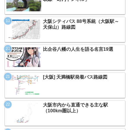
大阪シティバス 88号系統（大阪駅～
天保山）路線図
比企谷八幡の人生を語る名言19選
[大阪] 天満橋駅発着バス路線図
大阪市内から直通できる主な駅
（100km圏以上）