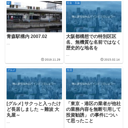
駅
社会・言論
青森駅構内 2007.02
大阪都構想での特別区区
名、無機質な名前ではなく
...
歴史的な地名を
...
2019.11.29
2015.02.14
グルメ
生活
[グルメ] サクっと入ったけ
「東京・港区の業者が他社
ど長居しました ～難波 大
の業務内容を無断引用して
丸屋～
投資勧誘」 の事件につい
て思ったこと
...
...