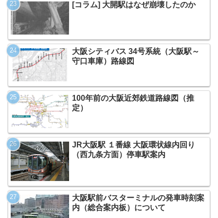
[コラム] 大開駅はなぜ崩壊したのか
大阪シティバス 34号系統（大阪駅～
守口車庫）路線図
100年前の大阪近郊鉄道路線図（推
定）
JR大阪駅 １番線 大阪環状線内回り
（西九条方面）停車駅案内
大阪駅前バスターミナルの発車時刻案
内（総合案内板）について