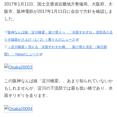
2017年1月11日、国土交通省近畿地方整備局、大阪府、大
阪市、阪神電鉄が2017年1月11日に会合で方針を確認しま
した。
▽
阪神なんば線「淀川橋梁」架け替えへ 「水面すれすれ」堤防高さ足
りず線路かさ上げ（1／2） | 乗りものニュース
▽
＜淀川橋梁＞消える「水面すれすれ橋」 架け替え決定 （毎日新
聞） – Yahoo!ニュース
この阪神なんば線「淀川橋梁」、あまり知られていないか
もしれませんが、淀川の下流部では最も低い橋であり、水
面ギリギリを走ります。