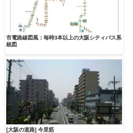
市電路線図風：毎時3本以上の大阪シティバス系
統図
[大阪の道路] 今里筋