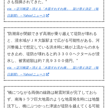
さも指摘されてきた。”
via: ＜淀川橋梁＞消える「水面すれすれ橋」 架け替え決定 （毎
日新聞） – Yahoo!ニュース
”防潮扉が閉鎖できず高潮が乗り越えて堤防が壊れる
と、浸水域がＪＲ大阪駅まで広がる可能性がある。河
川整備上で想定している洪水時に橋が上流からの水を
せき止め、堤防が壊れると約３３００ヘクタールが浸
水し、被害総額は約７兆９３００億円。”
via: ＜淀川橋梁＞消える「水面すれすれ橋」 架け替え決定 （毎
日新聞） – Yahoo!ニュース
”橋につながる両側の線路は耐震対策が完了しておら
ず、南海トラフ巨大地震のような地震発生時には地盤
沈下し、橋にぶつかった津波が堤防を越えてくる可能