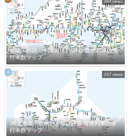
164 views
近畿・四国・中国エリア JR線 普通列車の運
行本数マップ
157 views
JR北海道・道南いさりび鉄道 普通列車の運
行本数マップ