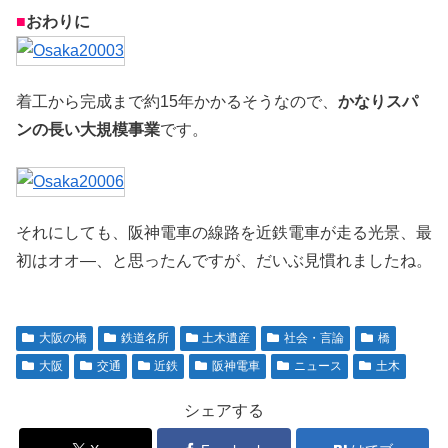
■
おわりに
着工から完成まで約15年かかるそうなので、
かなりスパ
ンの長い大規模事業
です。
それにしても、阪神電車の線路を近鉄電車が走る光景、最
初はオオ―、と思ったんですが、だいぶ見慣れましたね。
大阪の橋
鉄道名所
土木遺産
社会・言論
橋
大阪
交通
近鉄
阪神電車
ニュース
土木
シェアする