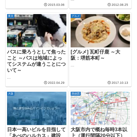
2015.03.06
2012.08.25
東京
グルメ
バスに乗ろうとして焦った
[グルメ] 瓦町仔鹿 ～大
こと ～バスは地域によっ
阪：堺筋本町～
てシステムが違うことにつ
...
いて～
...
2022.04.29
2017.10.13
大阪
路線図
日本一高いビルを目指して
大阪市内で概ね毎時3本以
「あべのハルカス」建設
上（運行間隔20分以下）