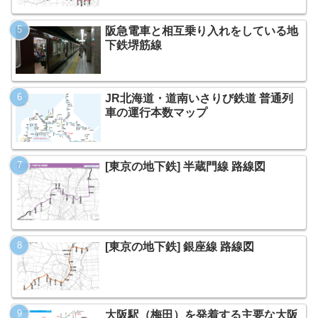
阪急電車と相互乗り入れをしている地
下鉄堺筋線
JR北海道・道南いさりび鉄道 普通列
車の運行本数マップ
[東京の地下鉄] 半蔵門線 路線図
[東京の地下鉄] 銀座線 路線図
大阪駅（梅田）を発着する主要な大阪