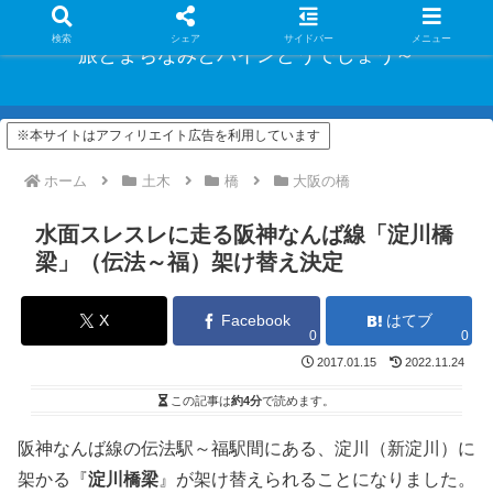
検索
シェア
サイドバー
メニュー
旅とまちなみとパインどうでしょう～
※本サイトはアフィリエイト広告を利用しています
ホーム
土木
橋
大阪の橋
水面スレスレに走る阪神なんば線「淀川橋
梁」（伝法～福）架け替え決定
X
Facebook
はてブ
0
0
2017.01.15
2022.11.24
この記事は
約4分
で読めます。
阪神なんば線の伝法駅～福駅間にある、淀川（新淀川）に
架かる『
淀川橋梁
』が架け替えられることになりました。