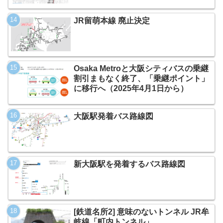
JR留萌本線 廃止決定
Osaka Metroと大阪シティバスの乗継
割引まもなく終了、「乗継ポイント」
に移行へ（2025年4月1日から）
大阪駅発着バス路線図
新大阪駅を発着するバス路線図
[鉄道名所2] 意味のないトンネル JR牟
岐線「町内トンネル」