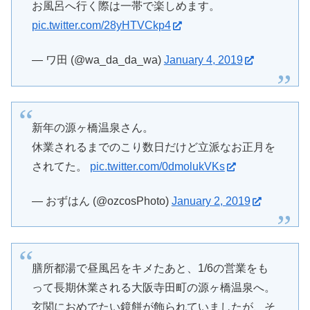
お風呂へ行く際は一帯で楽しめます。
pic.twitter.com/28yHTVCkp4
— ワ田 (@wa_da_da_wa)
January 4, 2019
新年の源ヶ橋温泉さん。
休業されるまでのこり数日だけど立派なお正月を
されてた。
pic.twitter.com/0dmolukVKs
— おずはん (@ozcosPhoto)
January 2, 2019
膳所都湯で昼風呂をキメたあと、1/6の営業をも
って長期休業される大阪寺田町の源ヶ橋温泉へ。
玄関におめでたい鏡餅が飾られていましたが、そ