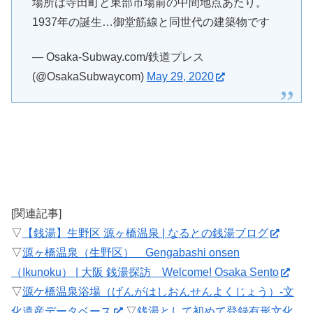
場所は寺田町と東部市場前の中間地点あたり。
1937年の誕生…御堂筋線と同世代の建築物です
— Osaka-Subway.com/鉄道プレス
(@OsakaSubwaycom)
May 29, 2020
[関連記事]
▽
【銭湯】生野区 源ヶ橋温泉 | なるとの銭湯ブログ
▽
源ヶ橋温泉（生野区） Gengabashi onsen
（Ikunoku） | 大阪 銭湯探訪 Welcome! Osaka Sento
▽
源ケ橋温泉浴場（げんがはしおんせんよくじょう）-文
化遺産データベース
▽
銭湯として初めて登録有形文化