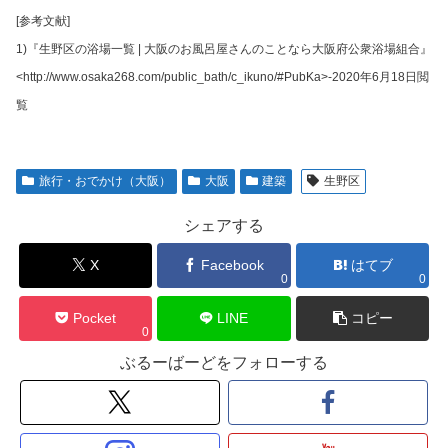
[参考文献]
1)『生野区の浴場一覧 | 大阪のお風呂屋さんのことなら大阪府公衆浴場組合』
<http://www.osaka268.com/public_bath/c_ikuno/#PubKa>-2020年6月18日閲
覧
旅行・おでかけ（大阪）
大阪
建築
生野区
シェアする
X
Facebook
はてブ
0
0
Pocket
LINE
コピー
0
ぶるーばーどをフォローする