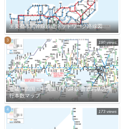
主要都市間幹線鉄道ネットワーク路線図
190 views
近畿・四国・中国エリア JR線 普通列車の運
行本数マップ
173 views