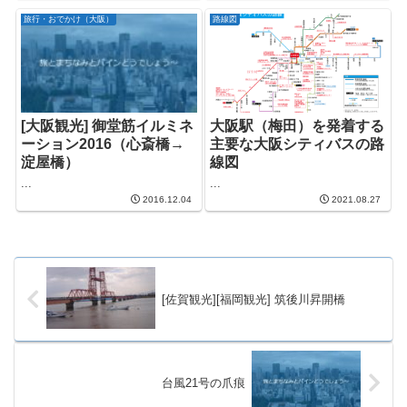
旅行・おでかけ（大阪）
路線図
[大阪観光] 御堂筋イルミネ
大阪駅（梅田）を発着する
ーション2016（心斎橋→
主要な大阪シティバスの路
淀屋橋）
線図
...
...
2016.12.04
2021.08.27
[佐賀観光][福岡観光] 筑後川昇開橋
台風21号の爪痕