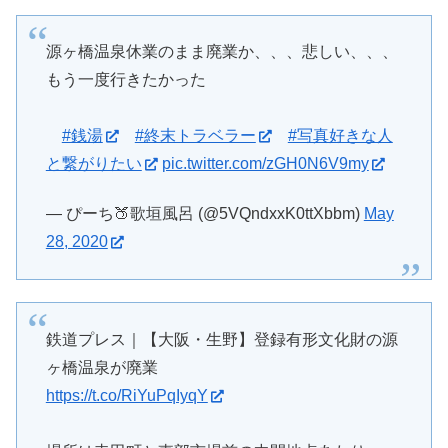
源ヶ橋温泉休業のまま廃業か、、、悲しい、、、
もう一度行きたかった
#銭湯
#終末トラベラー
#写真好きな人
と繋がりたい
pic.twitter.com/zGH0N6V9my
— ぴーち🍑歌垣風呂 (@5VQndxxK0ttXbbm)
May
28, 2020
鉄道プレス｜【大阪・生野】登録有形文化財の源
ヶ橋温泉が廃業
https://t.co/RiYuPqIyqY