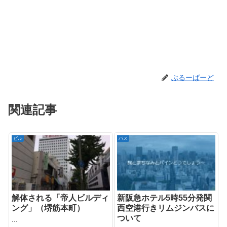
ぶるーばーど
関連記事
ビル
バス
解体される「帝人ビルディ
新阪急ホテル5時55分発関
ング」（堺筋本町）
西空港行きリムジンバスに
ついて
...