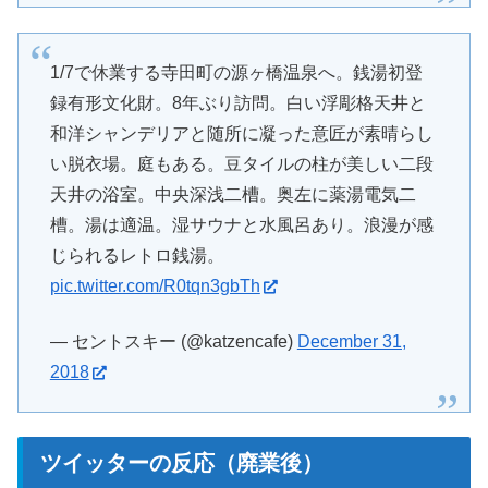
1/7で休業する寺田町の源ヶ橋温泉へ。銭湯初登
録有形文化財。8年ぶり訪問。白い浮彫格天井と
和洋シャンデリアと随所に凝った意匠が素晴らし
い脱衣場。庭もある。豆タイルの柱が美しい二段
天井の浴室。中央深浅二槽。奥左に薬湯電気二
槽。湯は適温。湿サウナと水風呂あり。浪漫が感
じられるレトロ銭湯。
pic.twitter.com/R0tqn3gbTh
— セントスキー (@katzencafe)
December 31,
2018
ツイッターの反応（廃業後）