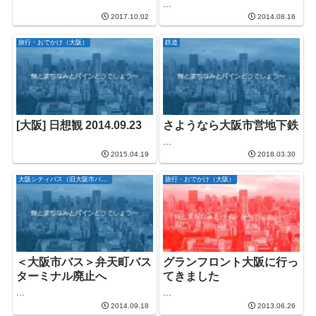
...
2017.10.02
2014.08.16
旅行・おでかけ（大阪）
鉄道
[大阪] 日想観 2014.09.23
さようなら大阪市営地下鉄
...
2015.04.19
2018.03.30
大阪シティバス（旧大阪市バス）
旅行・おでかけ（大阪）
＜大阪市バス＞弁天町バス
グランフロント大阪に行っ
ターミナル廃止へ
てきました
...
...
2014.09.18
2013.06.26