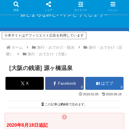
検索
シェア
サイドバー
メニュー
旅とまちなみとパインどうでしょう～
※本サイトはアフィリエイト広告を利用しています
ホーム
旅行・おでかけ・観光
旅行・おでかけ（近
畿）
旅行・おでかけ（大阪）
[大阪の銭湯] 源ヶ橋温泉
X
Facebook
はてブ
0
0
2019.01.05
2020.06.18
この記事は
約6分
で読めます。
2020年6月18日追記