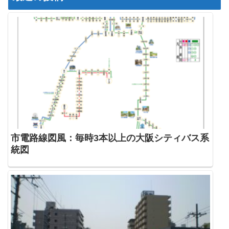
市電路線図風：毎時3本以上の大阪シティバス系
統図