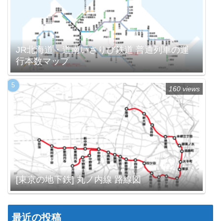
JR北海道・道南いさりび鉄道 普通列車の運
行本数マップ
160 views
[東京の地下鉄] 丸ノ内線 路線図
最近の投稿