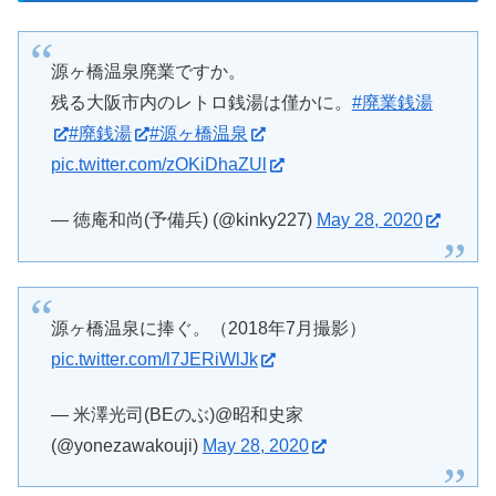
源ヶ橋温泉廃業ですか。
残る大阪市内のレトロ銭湯は僅かに。
#廃業銭湯
#廃銭湯
#源ヶ橋温泉
pic.twitter.com/zOKiDhaZUl
— 徳庵和尚(予備兵) (@kinky227)
May 28, 2020
源ヶ橋温泉に捧ぐ。（2018年7月撮影）
pic.twitter.com/l7JERiWlJk
— 米澤光司(BEのぶ)@昭和史家
(@yonezawakouji)
May 28, 2020