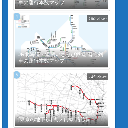
車の運行本数マップ
160 views
JR北海道・道南いさりび鉄道 普通列
車の運行本数マップ
145 views
[東京の地下鉄] 丸ノ内線 路線図