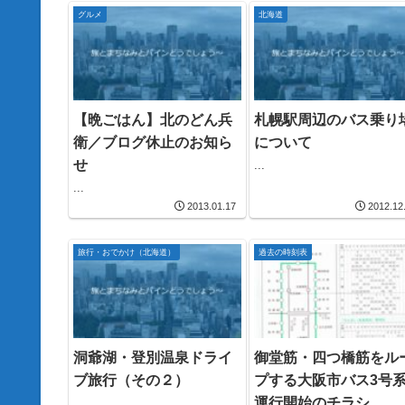
グルメ
北海道
【晩ごはん】北のどん兵
札幌駅周辺のバス乗り
衛／ブログ休止のお知ら
について
せ
...
...
2013.01.17
2012.12
旅行・おでかけ（北海道）
過去の時刻表
洞爺湖・登別温泉ドライ
御堂筋・四つ橋筋をル
ブ旅行（その２）
プする大阪市バス3号
運行開始のチラシ
...