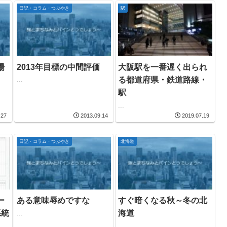
日記・コラム・つぶやき
駅
場
2013年目標の中間評価
大阪駅を一番遅く出られ
る都道府県・鉄道路線・
...
駅
...
.27
2013.09.14
2019.07.19
日記・コラム・つぶやき
北海道
ー
ある意味辱めですな
すぐ暗くなる秋～冬の北
系統
海道
...
...