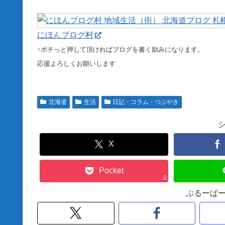
にほんブログ村
↑ポチっと押して頂ければブログを書く励みになります。
応援よろしくお願いします
北海道
生活
日記・コラム・つぶやき
X
Pocket
0
ぶるーば