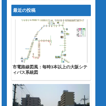
最近の投稿
市電路線図風：毎時3本以上の大阪シテ
ィバス系統図