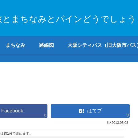
旅とまちなみとパインどうでしょう
まちなみ
路線図
大阪シティバス（旧大阪市バス
Facebook
はてブ
0
0
2013.03.03
事は
約1分
で読めます。