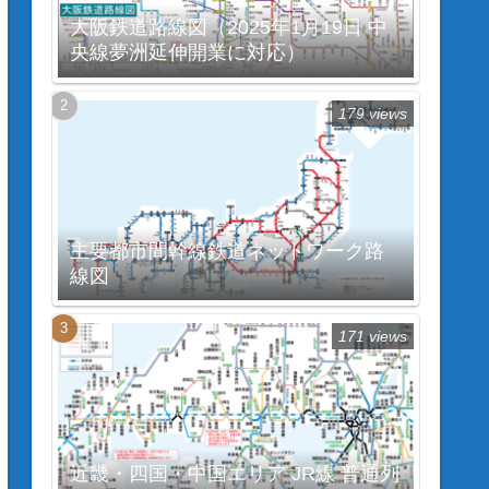
大阪鉄道路線図（2025年1月19日 中
央線夢洲延伸開業に対応）
179 views
主要都市間幹線鉄道ネットワーク路
線図
171 views
近畿・四国・中国エリア JR線 普通列