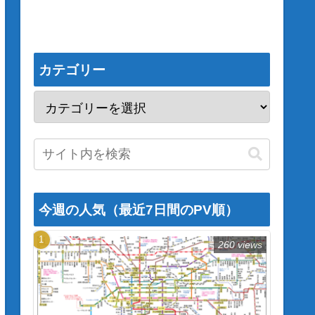
カテゴリー
今週の人気（最近7日間のPV順）
260 views