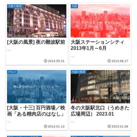
大阪の風景
大阪
[大阪の風景] 夜の難波駅前
大阪ステーションシティ
2013年1月～6月
...
...
2014.05.31
2013.08.17
グルメ
大阪の風景
[大阪・十三] 百円酒場／映
冬の大阪駅北口（うめきた
画「ある精肉店のはなし」
広場周辺） 2023.01
...
...
2014.01.13
2023.01.08