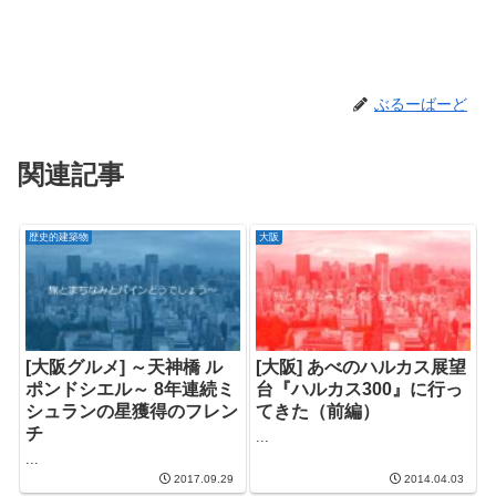
ぶるーばーど
関連記事
歴史的建築物
大阪
[大阪グルメ] ～天神橋 ル
[大阪] あべのハルカス展望
ポンドシエル～ 8年連続ミ
台『ハルカス300』に行っ
シュランの星獲得のフレン
てきた（前編）
チ
...
...
2017.09.29
2014.04.03