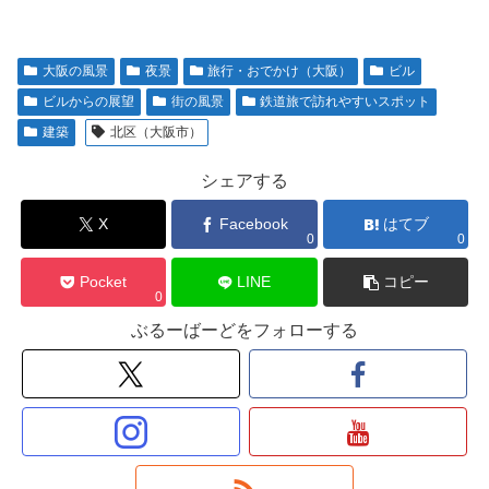
大阪の風景
夜景
旅行・おでかけ（大阪）
ビル
ビルからの展望
街の風景
鉄道旅で訪れやすいスポット
建築
北区（大阪市）
シェアする
X
Facebook
はてブ
0
0
Pocket
LINE
コピー
0
ぶるーばーどをフォローする