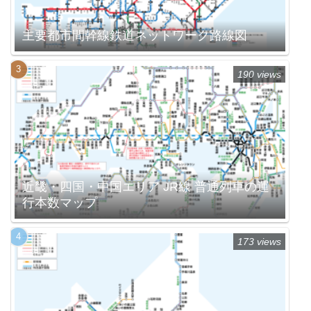
主要都市間幹線鉄道ネットワーク路線図
190 views
近畿・四国・中国エリア JR線 普通列車の運
行本数マップ
173 views