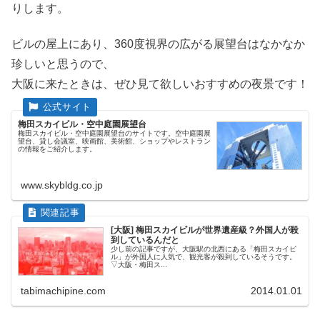
りします。
ビルの屋上にあり、360度視界の広がる展望台はなかなか
珍しいと思うので、
大阪に来たときは、ぜひ見て欲しいおすすめの夜景です！
梅田スカイビル・空中庭園展望台
梅田スカイビル・空中庭園展望台のサイトです。空中庭園展
望台、貸し会議室、映画館、美術館、ショップやレストラン
の情報をご紹介します。
www.skybldg.co.jp
[大阪] 梅田スカイビルが世界遺産級？外国人が殺
到しているんだと
少し前の記事ですが、大阪駅の北西にある「梅田スカイビ
ル」が外国人に人気で、観光客が殺到しているそうです。
▽大阪・梅田ス...
tabimachipine.com
2014.01.01