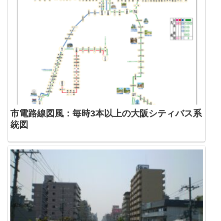
市電路線図風：毎時3本以上の大阪シティバス系
統図