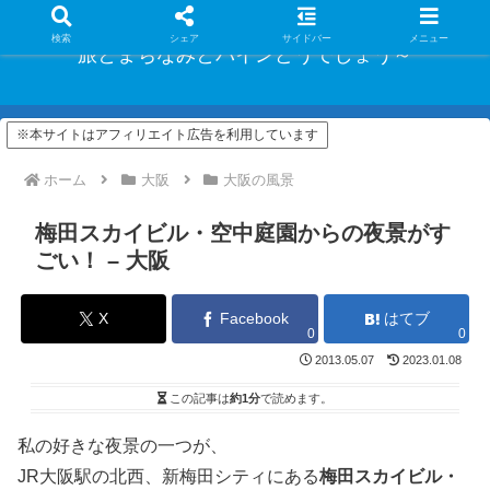
検索
シェア
サイドバー
メニュー
旅とまちなみとパインどうでしょう～
※本サイトはアフィリエイト広告を利用しています
ホーム
大阪
大阪の風景
梅田スカイビル・空中庭園からの夜景がす
ごい！ – 大阪
X
Facebook
はてブ
0
0
2013.05.07
2023.01.08
この記事は
約1分
で読めます。
私の好きな夜景の一つが、
JR大阪駅の北西、新梅田シティにある
梅田スカイビル・