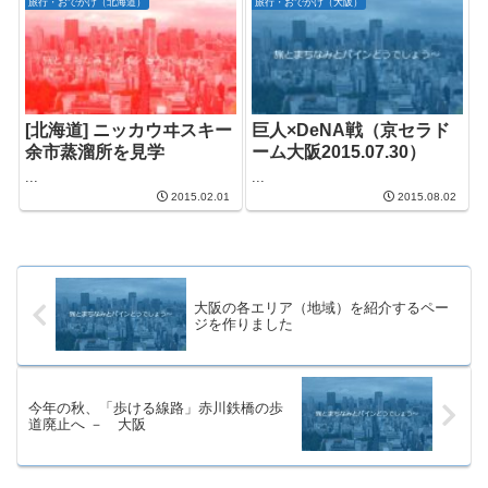
旅行・おでかけ（北海道）
旅行・おでかけ（大阪）
[北海道] ニッカウヰスキー
巨人×DeNA戦（京セラド
余市蒸溜所を見学
ーム大阪2015.07.30）
...
...
2015.02.01
2015.08.02
大阪の各エリア（地域）を紹介するペー
ジを作りました
今年の秋、「歩ける線路」赤川鉄橋の歩
道廃止へ － 大阪