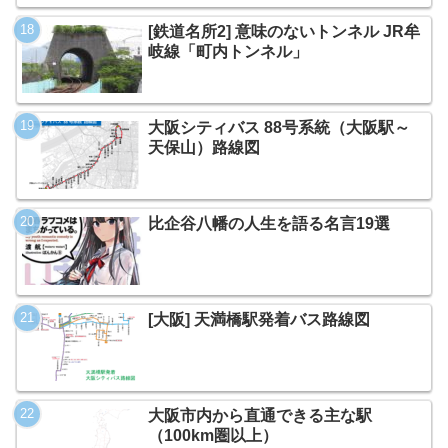
[鉄道名所2] 意味のないトンネル JR牟
岐線「町内トンネル」
大阪シティバス 88号系統（大阪駅～
天保山）路線図
比企谷八幡の人生を語る名言19選
[大阪] 天満橋駅発着バス路線図
大阪市内から直通できる主な駅
（100km圏以上）