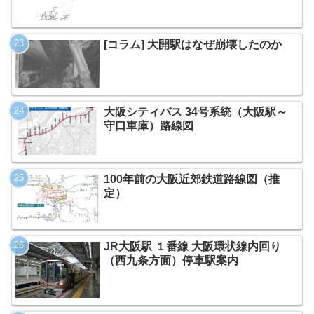
[コラム] 大開駅はなぜ崩壊したのか
大阪シティバス 34号系統（大阪駅～
守口車庫）路線図
100年前の大阪近郊鉄道路線図（推
定）
JR大阪駅 １番線 大阪環状線内回り
（西九条方面）停車駅案内