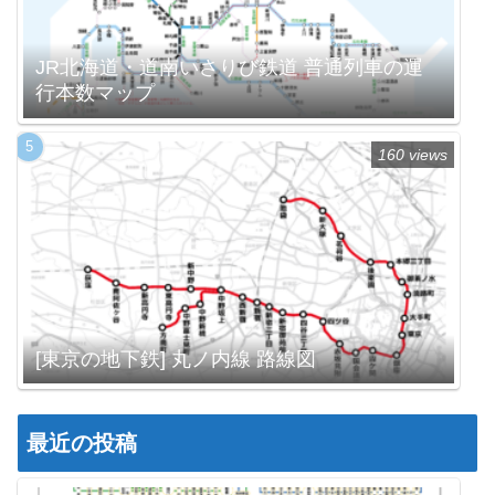
JR北海道・道南いさりび鉄道 普通列車の運
行本数マップ
160 views
[東京の地下鉄] 丸ノ内線 路線図
最近の投稿