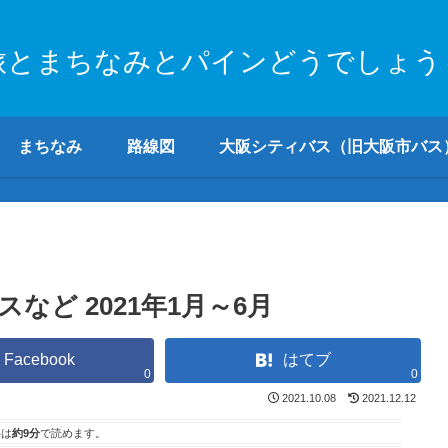
旅とまちなみとパインどうでしょう
まちなみ
路線図
大阪シティバス（旧大阪市バス
ど 2021年1月～6月
Facebook
はてブ
0
0
2021.10.08
2021.12.12
事は
約9分
で読めます。