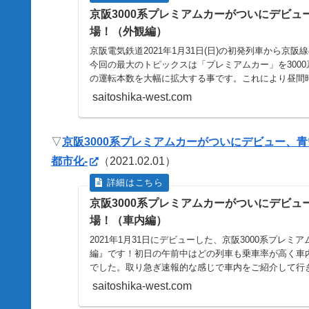
京阪3000系プレミアムカーがついにデビ
場！（外観編）
京阪電気鉄道2021年1月31日(日)の初発列車から京
今回の最大のトピックスは「プレミアムカー」を300
の運転本数を大幅に拡大する事です。これにより昼間時 .
saitoshika-west.com
▽
京阪3000系プレミアムカーがついにデビュー、青いプレミ
都市化-
（2021.02.01）
京阪3000系プレミアムカーがついにデビ
場！（車内編）
2021年1月31日にデビューした、京阪3000系プレ
編』です！初日の午前中はどの列車も乗車率が高く車
でした。取り急ぎ速報的な感じで車内をご紹介して行きま
saitoshika-west.com