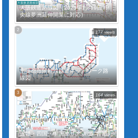
大阪鉄道路線図（2025年1月19日 中
央線夢洲延伸開業に対応）
177 views
主要都市間幹線鉄道ネットワーク路
線図
164 views
近畿・四国・中国エリア JR線 普通列