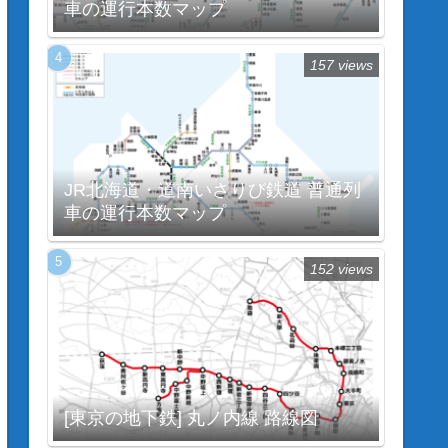
車の運行本数マップ
157 views
JR北海道・道南いさりび鉄道 普通列
車の運行本数マップ
152 views
[東京の地下鉄] 丸ノ内線 路線図