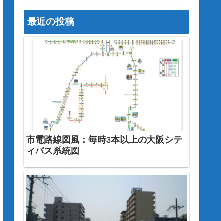
最近の投稿
市電路線図風：毎時3本以上の大阪シテ
ィバス系統図