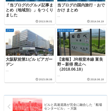
「当ブログのグルメ記事ま
当ブログの国内旅行・おで
とめ（地域別）」をつくり
かけ まとめ
ました
...
2013.06.01
2014.04.19
グルメ
地方ローカル線
大阪駅前第1ビル ビアガー
【速報】JR根室本線 富良
デン
野～新得 廃止へ
（2018.06.18）
...
...
2015.06.06
2018.06.18
ビルと高速道路が完全に融合した「船場
センタービル」 – 大阪