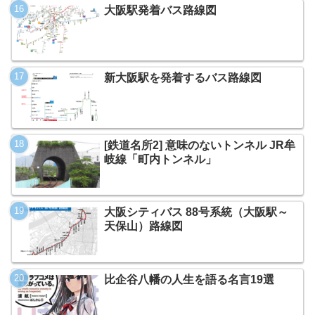
大阪駅発着バス路線図
新大阪駅を発着するバス路線図
[鉄道名所2] 意味のないトンネル JR牟
岐線「町内トンネル」
大阪シティバス 88号系統（大阪駅～
天保山）路線図
比企谷八幡の人生を語る名言19選