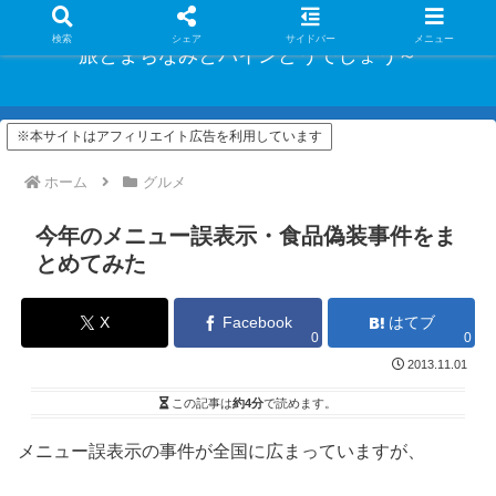
検索
シェア
サイドバー
メニュー
旅とまちなみとパインどうでしょう～
※本サイトはアフィリエイト広告を利用しています
ホーム
グルメ
今年のメニュー誤表示・食品偽装事件をま
とめてみた
X
Facebook
はてブ
0
0
2013.11.01
この記事は
約4分
で読めます。
メニュー誤表示の事件が全国に広まっていますが、