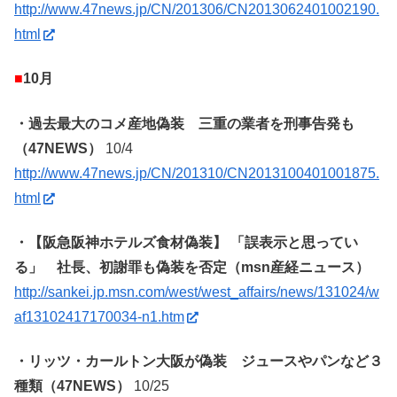
http://www.47news.jp/CN/201306/CN2013062401002190.
html
■
10月
・過去最大のコメ産地偽装 三重の業者を刑事告発も
（47NEWS）
10/4
http://www.47news.jp/CN/201310/CN2013100401001875.
html
・【阪急阪神ホテルズ食材偽装】 「誤表示と思ってい
る」 社長、初謝罪も偽装を否定（msn産経ニュース）
http://sankei.jp.msn.com/west/west_affairs/news/131024/w
af13102417170034-n1.htm
・リッツ・カールトン大阪が偽装 ジュースやパンなど３
種類（47NEWS）
10/25