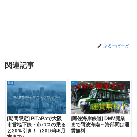
ぶるーばーど
関連記事
鉄道
バス
[期間限定] PiTaPaで大阪
[阿佐海岸鉄道] DMV開業
市営地下鉄・市バスの乗る
まで阿波海南～海部間は運
と20％引き！（2016年6月
賃無料
末まで）