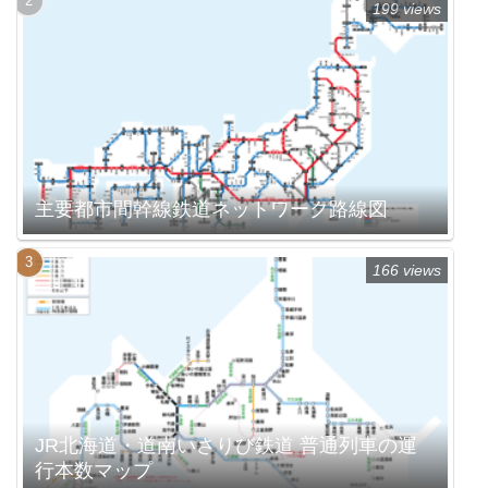
199 views
主要都市間幹線鉄道ネットワーク路線図
166 views
JR北海道・道南いさりび鉄道 普通列車の運
行本数マップ