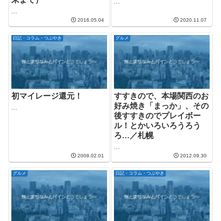
...
...
2016.05.04
2020.11.07
日記・コラム・つぶやき
グルメ
初マイレージ還元！
すすきので、本場関西のお
好み焼き「まっか」、その
...
後すすきのでプレイボー
ル！とかいろいろうろう
ろ…／札幌
...
2008.02.01
2012.09.30
グルメ
日記・コラム・つぶやき