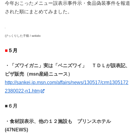
今年おこったメニュー誤表示事件示・食品偽装事件を報道
された順にまとめてみました。
びっくりした子猫 / sekido
■
５月
・「ズワイガニ」実は「ベニズワイ」 ＴＤＬが誤表記、
ピザ販売（msn産経ニュース）
http://sankei.jp.msn.com/affairs/news/130517/crm1305172
2380022-n1.htm
■６月
・食材誤表示、他の１２施設も プリンスホテル
(47NEWS)