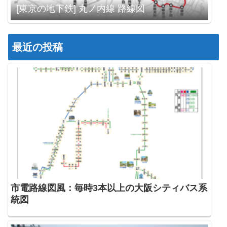
[東京の地下鉄] 丸ノ内線 路線図
最近の投稿
市電路線図風：毎時3本以上の大阪シティバス系
統図