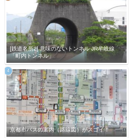
[鉄道名所2] 意味のないトンネル JR牟岐線
「町内トンネル」
京都市バスの案内（路線図）がスゴイ！