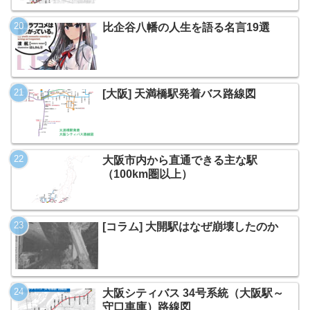
比企谷八幡の人生を語る名言19選
[大阪] 天満橋駅発着バス路線図
大阪市内から直通できる主な駅
（100km圏以上）
[コラム] 大開駅はなぜ崩壊したのか
大阪シティバス 34号系統（大阪駅～
守口車庫）路線図