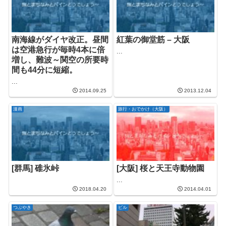
南海線がダイヤ改正。昼間
紅葉の御堂筋 – 大阪
は空港急行が毎時4本に倍
...
増し、難波～関空の所要時
間も44分に短縮。
...
2014.09.25
2013.12.04
漫画
旅行・おでかけ（大阪）
[群馬] 碓氷峠
[大阪] 桜と天王寺動物園
...
2018.04.20
2014.04.01
つぶやき
ビル