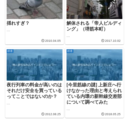
揺れすぎ？
解体される「帝人ビルディ
ング」（堺筋本町）
...
...
2010.04.05
2017.10.02
鉄道
鉄道
夜行列車の料金が高いのは
[今里筋線の謎] 上新庄へ行
それだけ安全を買っている
けなかった理由と考えられ
ってことではないのか？
ている内環の新幹線交差部
について調べてみた
...
...
2012.08.25
2018.05.25