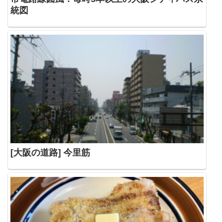
統図
[大阪の道路] 今里筋