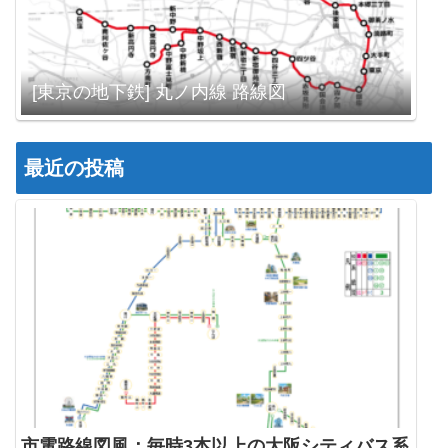
[東京の地下鉄] 丸ノ内線 路線図
最近の投稿
市電路線図風：毎時3本以上の大阪シティバス系