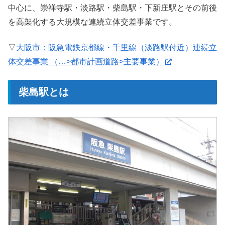
中心に、崇禅寺駅・淡路駅・柴島駅・下新庄駅とその前後
を高架化する大規模な連続立体交差事業です。
▽
大阪市：阪急電鉄京都線・千里線（淡路駅付近）連続立
体交差事業 （…>都市計画道路>主要事業）
柴島駅とは