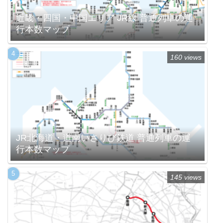
近畿・四国・中国エリア JR線 普通列車の運
行本数マップ
160 views
JR北海道・道南いさりび鉄道 普通列車の運
行本数マップ
145 views