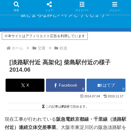
検索
シェア
サイドバー
メニュー
旅とまちなみとパインどうでしょう～
※本サイトはアフィリエイト広告を利用しています
ホーム
交通
鉄道
[淡路駅付近 高架化] 柴島駅付近の様子
2014.06
X
Facebook
はてブ
0
0
2014.07.04
2019.11.17
この記事は
約2分
で読めます。
現在工事が行われている
阪急電鉄京都線・千里線（淡路駅
付近）連続立体交差事業
。大阪市東淀川区の阪急淡路駅を