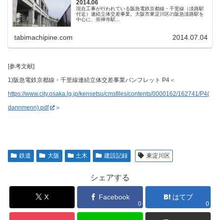
2014.06
現在工事が行われている阪急電鉄京都線・千里線（淡路駅
付近）連続立体交差事業。大阪市東淀川区の阪急淡路駅を
中心に、崇禅寺駅...
tabimachipine.com
2014.07.04
[参考文献]
1)阪急電鉄京都線・千里線連続立体交差事業パンフレット P4＜
https://www.city.osaka.lg.jp/kensetsu/cmsfiles/contents/0000162/162741/P4(
dannmenn).pdf
＞
鉄道
大阪
土木
建設記録
東淀川区
シェアする
X
Facebook
はてブ
0
0