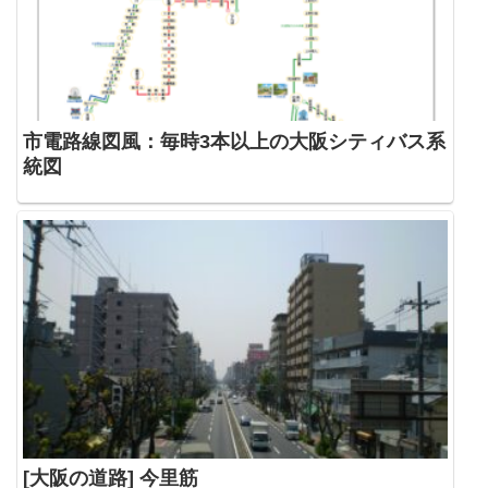
市電路線図風：毎時3本以上の大阪シティバス系
統図
[大阪の道路] 今里筋