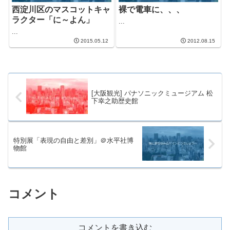
西淀川区のマスコットキャ
裸で電車に、、、
ラクター「に～よん」
...
...
2015.05.12
2012.08.15
[大阪観光] パナソニックミュージアム 松
下幸之助歴史館
特別展「表現の自由と差別」＠水平社博
物館
コメント
コメントを書き込む