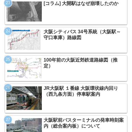
[コラム] 大開駅はなぜ崩壊したのか
大阪シティバス 34号系統（大阪駅～
守口車庫）路線図
100年前の大阪近郊鉄道路線図（推
定）
JR大阪駅 １番線 大阪環状線内回り
（西九条方面）停車駅案内
大阪駅前バスターミナルの発車時刻案
内（総合案内板）について