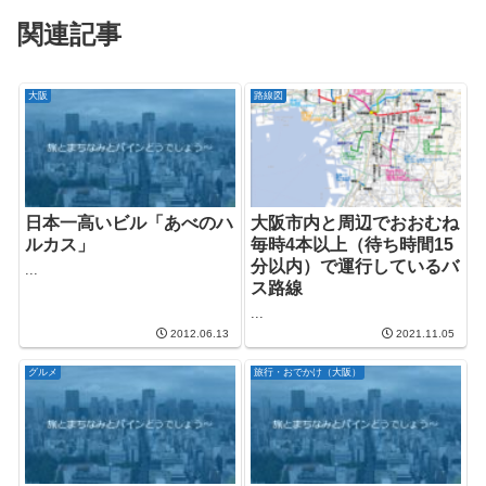
関連記事
大阪
路線図
日本一高いビル「あべのハ
大阪市内と周辺でおおむね
ルカス」
毎時4本以上（待ち時間15
分以内）で運行しているバ
...
ス路線
...
2012.06.13
2021.11.05
グルメ
旅行・おでかけ（大阪）