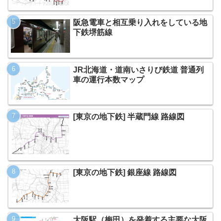
阪急電車と相互乗り入れをしている地
下鉄堺筋線
JR北海道・道南いさりび鉄道 普通列
車の運行本数マップ
[東京の地下鉄] 半蔵門線 路線図
[東京の地下鉄] 銀座線 路線図
大阪駅（梅田）を発着する主要な大阪