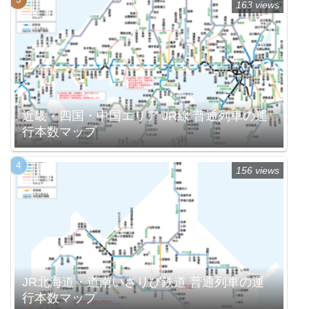
163 views
近畿・四国・中国エリア JR線 普通列車の運
行本数マップ
156 views
JR北海道・道南いさりび鉄道 普通列車の運
行本数マップ