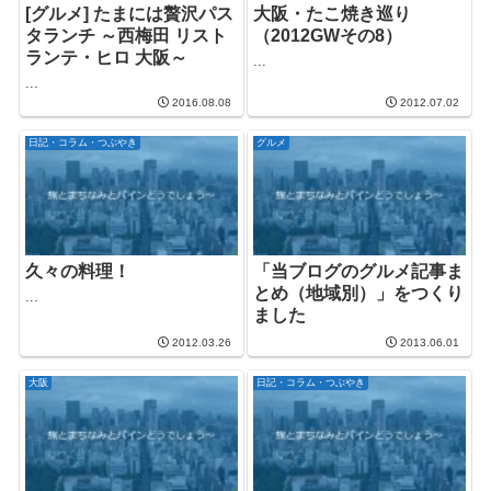
[グルメ] たまには贅沢パス
大阪・たこ焼き巡り
タランチ ～西梅田 リスト
（2012GWその8）
ランテ・ヒロ 大阪～
...
...
2016.08.08
2012.07.02
日記・コラム・つぶやき
グルメ
久々の料理！
「当ブログのグルメ記事ま
とめ（地域別）」をつくり
...
ました
2012.03.26
2013.06.01
大阪
日記・コラム・つぶやき