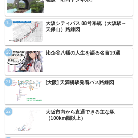
大阪シティバス 88号系統（大阪駅～
天保山）路線図
比企谷八幡の人生を語る名言19選
[大阪] 天満橋駅発着バス路線図
大阪市内から直通できる主な駅
（100km圏以上）