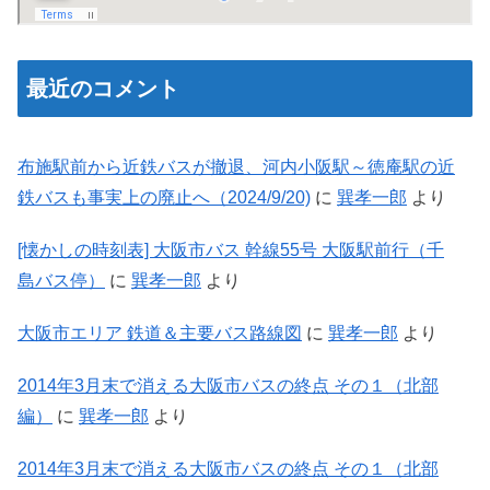
最近のコメント
布施駅前から近鉄バスが撤退、河内小阪駅～徳庵駅の近
鉄バスも事実上の廃止へ（2024/9/20)
に
巽孝一郎
より
[懐かしの時刻表] 大阪市バス 幹線55号 大阪駅前行（千
島バス停）
に
巽孝一郎
より
大阪市エリア 鉄道＆主要バス路線図
に
巽孝一郎
より
2014年3月末で消える大阪市バスの終点 その１（北部
編）
に
巽孝一郎
より
2014年3月末で消える大阪市バスの終点 その１（北部