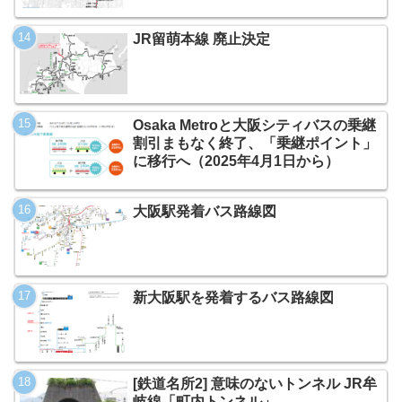
JR留萌本線 廃止決定
Osaka Metroと大阪シティバスの乗継
割引まもなく終了、「乗継ポイント」
に移行へ（2025年4月1日から）
大阪駅発着バス路線図
新大阪駅を発着するバス路線図
[鉄道名所2] 意味のないトンネル JR牟
岐線「町内トンネル」