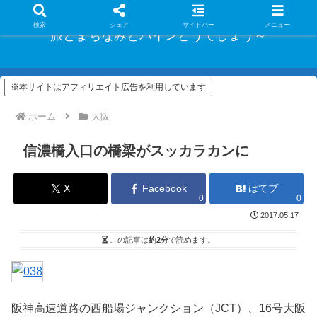
検索
シェア
サイドバー
メニュー
旅とまちなみとパインどうでしょう～
※本サイトはアフィリエイト広告を利用しています
ホーム
大阪
信濃橋入口の橋梁がスッカラカンに
X
Facebook
はてブ
0
0
2017.05.17
この記事は
約2分
で読めます。
阪神高速道路の西船場ジャンクション（JCT）、16号大阪