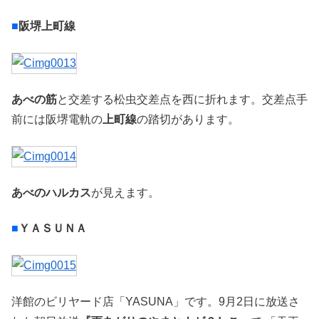
■
阪堺上町線
あべの筋
と交差する松虫交差点を西に折れます。交差点手
前には阪堺電軌の
上町線
の踏切があります。
あべのハルカス
が見えます。
■
ＹＡＳＵＮＡ
洋館のビリヤード店「YASUNA」です。9月2日に放送さ