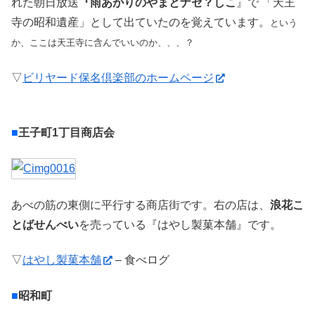
れた朝日放送
『雨あがりのやまとナゼ？しこ
』で 「天王
寺の昭和遺産」として出ていたのを覚えています。
という
か、ここは天王寺に含んでいいのか、、、？
▽
ビリヤード保名倶楽部のホームページ
■
王子町1丁目商店会
あべの筋の東側に平行する商店街です。右の店は、
浪花こ
とばせんべい
を売っている『はやし製菓本舗』です。
▽
はやし製菓本舗
– 食べログ
■
昭和町