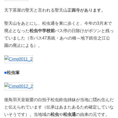
天下茶屋の聖天と言われる聖天山
正圓寺があります。
聖天山をあとにし、松虫通を東に歩くと、今年の3月末で
廃止となった
松虫中学校前
バス停の日除けがポツンと残っ
ていました（市バス47系統・あべの橋～地下鉄住之江公
園の廃止による）。
■
松虫塚
後鳥羽天皇寵愛の白拍子松虫鈴虫姉妹が当地に隠れ住んだ
と伝えられています（伝承はあまたあるため確定していな
いそうです）。当地域の
松虫
や
松虫通
の由来の元です。