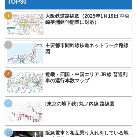
TOP30
大阪鉄道路線図（2025年1月19日 中央
線夢洲延伸開業に対応）
主要都市間幹線鉄道ネットワーク路線
図
近畿・四国・中国エリア JR線 普通列
車の運行本数マップ
[東京の地下鉄] 丸ノ内線 路線図
阪急電車と相互乗り入れをしている地