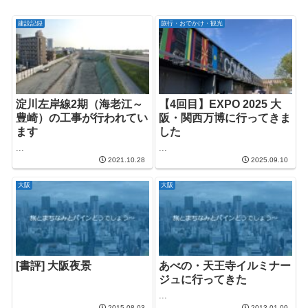
建設記録
旅行・おでかけ・観光
淀川左岸線2期（海老江～
【4回目】EXPO 2025 大
豊崎）の工事が行われてい
阪・関西万博に行ってきま
ます
した
...
...
2021.10.28
2025.09.10
大阪
大阪
[書評] 大阪夜景
あべの・天王寺イルミナー
ジュに行ってきた
...
2015.08.03
2013.01.09