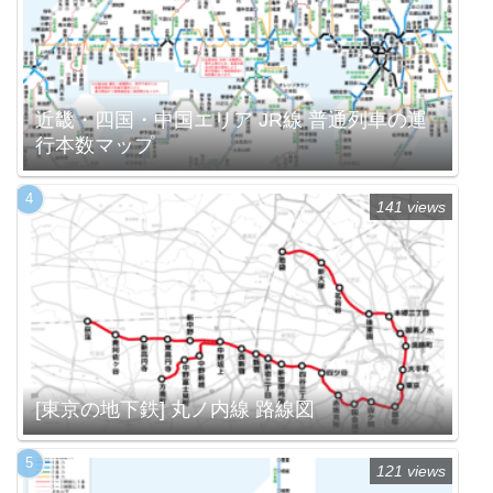
近畿・四国・中国エリア JR線 普通列車の運
行本数マップ
141 views
[東京の地下鉄] 丸ノ内線 路線図
121 views