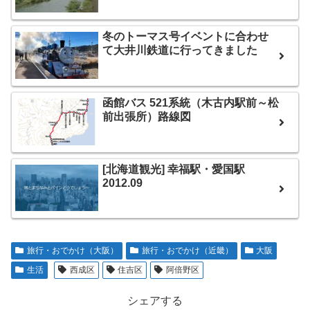
冬のトーマス号イベントに合わせ
て大井川鉄道に行ってきました
函館バス 521系統（木古内駅前～松
前出張所）路線図
[北海道観光] 幸福駅・愛国駅
2012.09
旅行・おでかけ（大阪）
旅行・おでかけ（近畿）
大阪
生活
西成区
住吉区
阿倍野区
シェアする