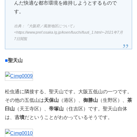
んだ快適な都市環境を維持しようとするもので
す。
出典：『大阪府／風致地区について』
<https://www.pref.osaka.lg.jp/koen/fuuchi/fuuti_1.html>-2021年7月
7日閲覧
■
聖天山
松虫通に隣接する、聖天山です。大阪五低山の一つです。
その他の五低山は
天保山
（港区）、
御勝山
（生野区）、
茶
臼山
（天王寺区）、
帝塚山
（住吉区）です。聖天山自体
は、
古墳
だということがわかっているそうです。