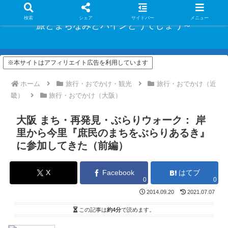
検索
シェア
サイドバー
メニュー
旅とまちなみとパインどうでしょう～
※本サイトはアフィリエイト広告を利用しています
ホーム
旅行・おでかけ・観光
旅行・おでかけ（近
畿）
旅行・おでかけ（大阪）
大阪 まち・再発見・ぶらりウォーク： 岸
里から今里『庶民のまちをぶらりあるき』
に参加してきた（前編）
X
Facebook
はてブ
0
0
2014.09.20
2021.07.07
この記事は
約4分
で読めます。