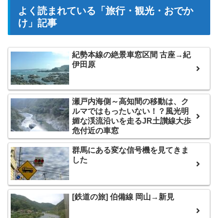
よく読まれている「旅行・観光・おでか
け」記事
紀勢本線の絶景車窓区間 古座→紀
伊田原
瀬戸内海側～高知間の移動は、ク
ルマではもったいない！？風光明
媚な渓流沿いを走るJR土讃線大歩
危付近の車窓
群馬にある変な信号機を見てきま
した
[鉄道の旅] 伯備線 岡山→新見