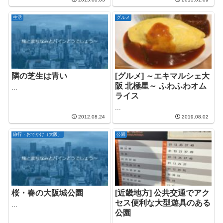
生活
グルメ
隣の芝生は青い
[グルメ] ～エキマルシェ大
阪 北極星～ ふわふわオム
...
ライス
...
2012.08.24
2019.08.02
旅行・おでかけ（大阪）
公園
桜・春の大阪城公園
[近畿地方] 公共交通でアク
セス便利な大型遊具のある
...
公園