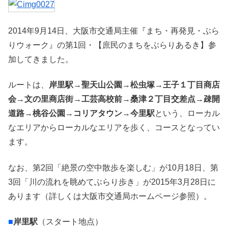
2014年9月14日、大阪市交通局主催『まち・再発見・ぶら
りウォーク』の第1回・【庶民のまちをぶらりあるき】参
加してきました。
ルートは、
岸里駅
→
聖天山公園
→
松虫塚
→
王子１丁目商店
会
→
文の里商店街
→
工芸高校前
→
桑津２丁目交差点
→
疎開
道路
→
桃谷公園
→
コリアタウン
→
今里駅
という、ローカル
なエリアからローカルなエリアを歩く、コースとなってい
ます。
なお、第2回「絶景の空中散歩を楽しむ」が10月18日、第
3回「川の流れを眺めてぶらり歩き」が2015年3月28日に
あります（詳しくは大阪市交通局ホームページ参照）。
■
岸里駅
（スタート地点）