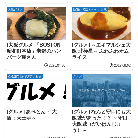
大阪グルメ
鉄道旅で訪れやすいお店
[大阪グルメ]「BOSTON
[グルメ] ～エキマルシェ大
昭和町本店」老舗のハン
阪 北極星～ ふわふわオム
バーグ屋さん
ライス
2021.04.20
2019.08.02
鉄道旅で訪れやすいお店
グルメ
[グルメ] あべとん ～大
[グルメ] なんと守口にも大
阪：天王寺～
阪城があった！？ ～守口
大阪城（だいはんじょ
う）～