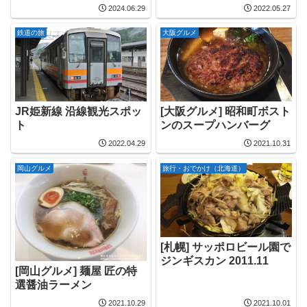
2024.06.29
2022.05.27
鉄道の旅
大阪グルメ
JR姫新線 沿線観光スポッ
[大阪グルメ] 昭和町ボスト
ト
ンのスープハンバーグ
2022.04.29
2021.10.31
岡山グルメ
旅行・おでかけ（北海道）
[札幌] サッポロビール園で
ジンギスカン 2011.11
[岡山グルメ] 麺屋 匠の特
選醤油ラーメン
2021.10.29
2021.10.01