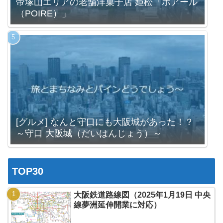
帝塚山エリアの老舗洋菓子店 姫松「ポアール
（POIRE）」
[グルメ] なんと守口にも大阪城があった！？
～守口 大阪城（だいはんじょう）～
TOP30
大阪鉄道路線図（2025年1月19日 中央
線夢洲延伸開業に対応）