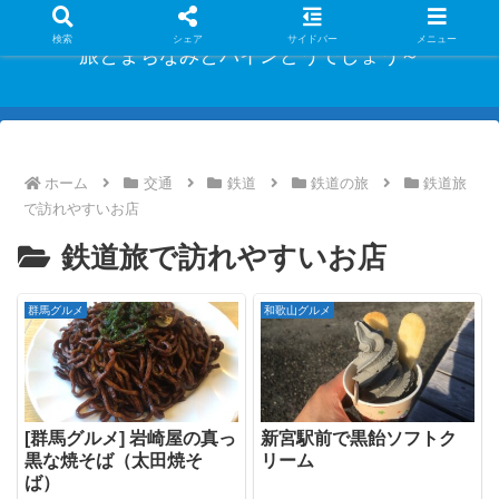
検索
シェア
サイドバー
メニュー
旅とまちなみとパインどうでしょう～
ホーム
交通
鉄道
鉄道の旅
鉄道旅
で訪れやすいお店
鉄道旅で訪れやすいお店
群馬グルメ
和歌山グルメ
[群馬グルメ] 岩崎屋の真っ
新宮駅前で黒飴ソフトク
黒な焼そば（太田焼そ
リーム
ば）