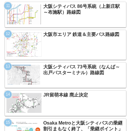
大阪シティバス 86号系統（上新庄駅
～布施駅）路線図
大阪市エリア 鉄道＆主要バス路線図
大阪シティバス 73号系統（なんば～
出戸バスターミナル）路線図
JR留萌本線 廃止決定
Osaka Metroと大阪シティバスの乗継
割引まもなく終了、「乗継ポイント」