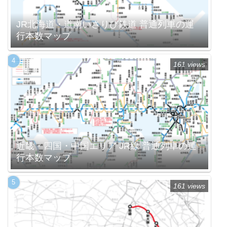
JR北海道・道南いさりび鉄道 普通列車の運
行本数マップ
161 views
近畿・四国・中国エリア JR線 普通列車の運
行本数マップ
161 views