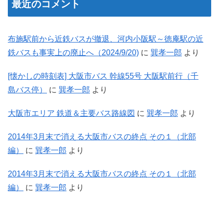
最近のコメント
布施駅前から近鉄バスが撤退、河内小阪駅～徳庵駅の近
鉄バスも事実上の廃止へ（2024/9/20)
に
巽孝一郎
より
[懐かしの時刻表] 大阪市バス 幹線55号 大阪駅前行（千
島バス停）
に
巽孝一郎
より
大阪市エリア 鉄道＆主要バス路線図
に
巽孝一郎
より
2014年3月末で消える大阪市バスの終点 その１（北部
編）
に
巽孝一郎
より
2014年3月末で消える大阪市バスの終点 その１（北部
編）
に
巽孝一郎
より