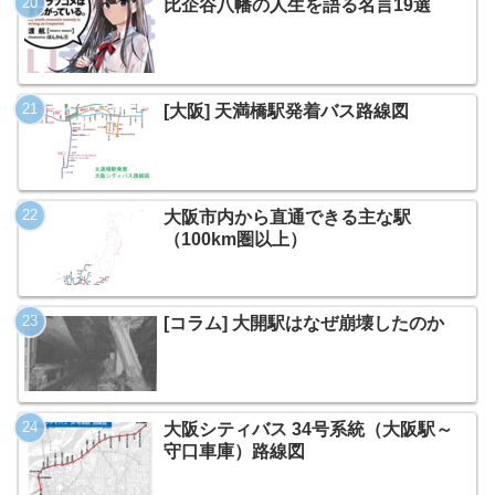
比企谷八幡の人生を語る名言19選
[大阪] 天満橋駅発着バス路線図
大阪市内から直通できる主な駅
（100km圏以上）
[コラム] 大開駅はなぜ崩壊したのか
大阪シティバス 34号系統（大阪駅～
守口車庫）路線図