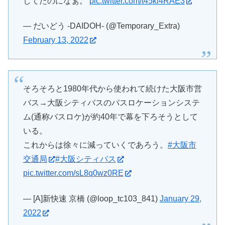
してたのになぁ。
pic.twitter.com/t45kl4RAE3
— だいどう -DAIDOH- (@Temporary_Extra)
February 13, 2022
そろそろと1980年代から使われて続けた大阪市営
バス→大阪シティバスのバスロケーションシステ
ム(通称バスロケ)が約40年で幕を下ろそうとして
いる。
これからは徐々に減っていくであろう。
#大阪市
交通局
#大阪シティバス
pic.twitter.com/sL8q0wz0RE
— [A]新快速 京橋 (@loop_tc103_841)
January 29,
2022