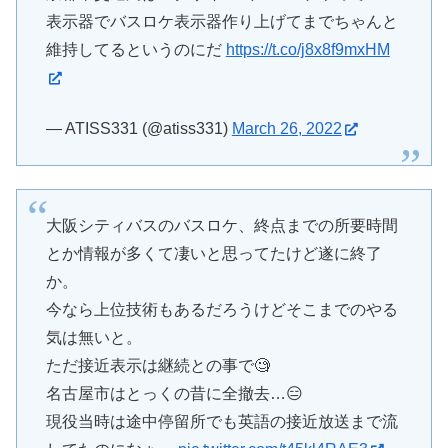
表示器でバスロケ表示器作り上げてまでちゃんと
維持してるというのにだ
https://t.co/j8x8f9mxHM
— ATISS331 (@atiss331)
March 26, 2022
大阪シティバスのバスロケ、終点までの所要時間
とか情報が多くて凄いと思ってたけど遂に終了
か。
今なら上位技術もあるだろうけどそこまでのやる
気は無いと。
ただ接近表示は継続との事で🧐
名古屋市はとっくの昔に全撤去…😑
現役当時は途中停留所でも英語の接近放送まで流