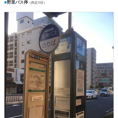
■
野里バス停
（西淀川区）