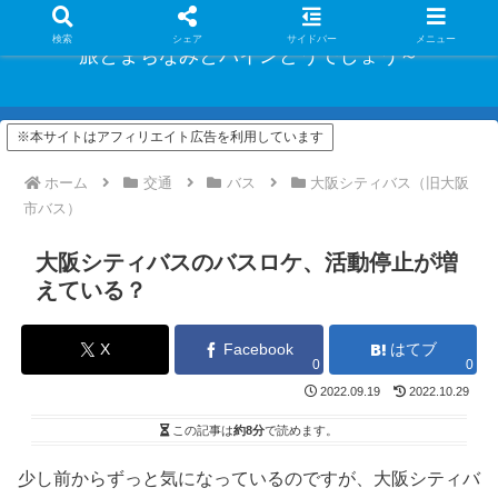
検索
シェア
サイドバー
メニュー
旅とまちなみとパインどうでしょう～
※本サイトはアフィリエイト広告を利用しています
ホーム
交通
バス
大阪シティバス（旧大阪
市バス）
大阪シティバスのバスロケ、活動停止が増
えている？
X
Facebook
はてブ
0
0
2022.09.19
2022.10.29
この記事は
約8分
で読めます。
少し前からずっと気になっているのですが、大阪シティバ