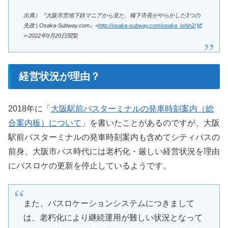
出典）『大阪市営地下鉄マニアから見た、橋下市長がやらかした3つの
失政 | Osaka-Subway.com』<
http://osaka-subway.com/osaka_ishin2/
>-2022年9月20日閲覧
経営状況が理由？
2018年に「
大阪駅前バスターミナルの発車時刻案内（総
合案内板）について
」を書いたことがあるのですが、大阪
駅前バスターミナルの発車時刻案内も含めてシティバスの
前身、大阪市バス時代には老朽化・厳しい経営状況を理由
にバスロケの更新を停止しているようです。
また、バスロケーションシステムにつきまして
は、老朽化により継続運用が難しい状況となって