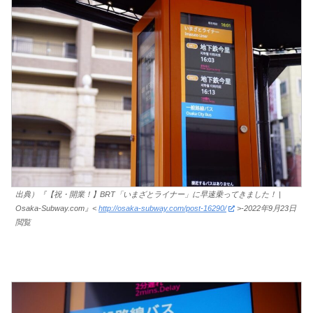
出典）『【祝・開業！】BRT「いまざとライナー」に早速乗ってきました！ |
Osaka-Subway.com』<
http://osaka-subway.com/post-16290/
>-2022年9月23日
閲覧