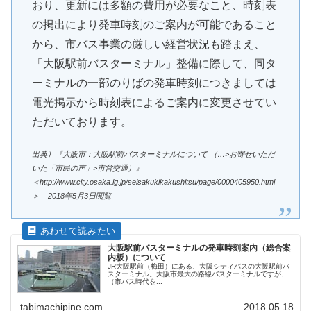
おり、更新には多額の費用が必要なこと、時刻表
の掲出により発車時刻のご案内が可能であること
から、市バス事業の厳しい経営状況も踏まえ、
「大阪駅前バスターミナル」整備に際して、同タ
ーミナルの一部のりばの発車時刻につきましては
電光掲示から時刻表によるご案内に変更させてい
ただいております。
出典）『大阪市：大阪駅前バスターミナルについて （…>お寄せいただ
いた「市民の声」>市営交通）』
＜http://www.city.osaka.lg.jp/seisakukikakushitsu/page/0000405950.html
＞ – 2018年5月3日閲覧
大阪駅前バスターミナルの発車時刻案内（総合案
内板）について
JR大阪駅前（梅田）にある、大阪シティバスの大阪駅前バ
スターミナル。大阪市最大の路線バスターミナルですが、
（市バス時代を...
tabimachipine.com
2018.05.18