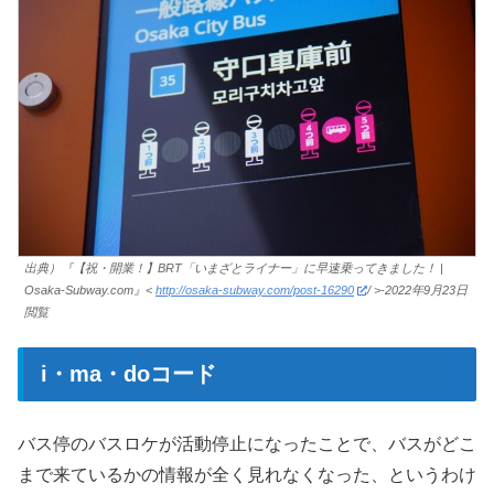
出典）『【祝・開業！】BRT「いまざとライナー」に早速乗ってきました！ |
Osaka-Subway.com』<
http://osaka-subway.com/post-16290
/ >-2022年9月23日
閲覧
i・ma・doコード
バス停のバスロケが活動停止になったことで、バスがどこ
まで来ているかの情報が全く見れなくなった、というわけ