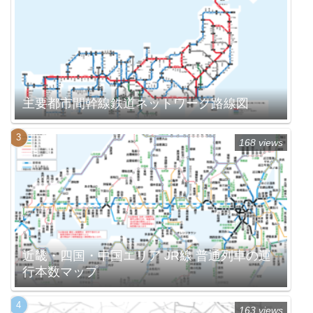
主要都市間幹線鉄道ネットワーク路線図
168 views
近畿・四国・中国エリア JR線 普通列車の運
行本数マップ
163 views