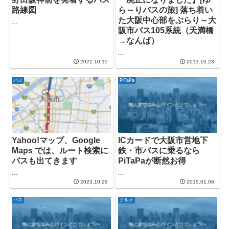
路線図
ら～りバスの旅] 落ち着い
た大阪中心部をぶらり～大
...
阪市バス105系統（天満橋
→なんば）
...
2021.10.15
2013.10.23
バス
PiTaPa
Yahoo!マップ、Google
ICカードで大阪市営地下
Maps では、ルート検索に
鉄・市バスに乗るなら
バスも出てきます
PiTaPaが断然お得
...
...
2023.10.29
2015.01.06
バス
グルメ