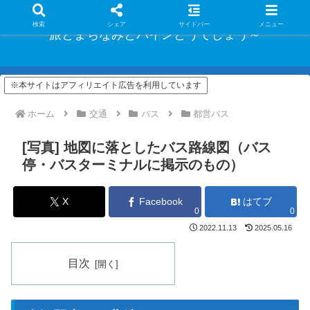
検索
シェア
サイドバー
メニュー
旅とまちなみとパインどうでしょう～
※本サイトはアフィリエイト広告を利用しています
ホーム
交通
バス
都営バス
[写真] 地図に落としたバス路線図（バス
停・バスターミナルに掲示のもの）
X
Facebook
はてブ
0
0
2022.11.13
2025.05.16
目次