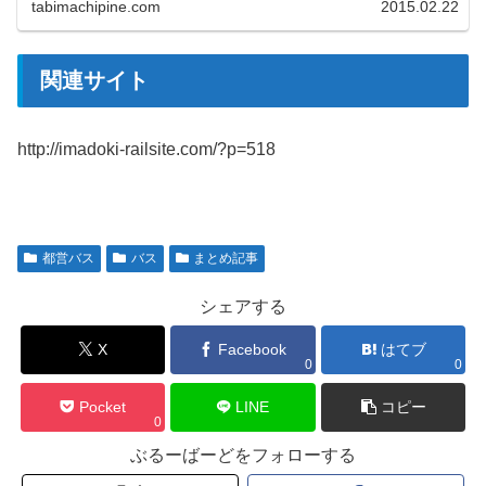
tabimachipine.com
2015.02.22
関連サイト
http://imadoki-railsite.com/?p=518
都営バス
バス
まとめ記事
シェアする
X
Facebook
はてブ
0
0
Pocket
LINE
コピー
0
ぶるーばーどをフォローする