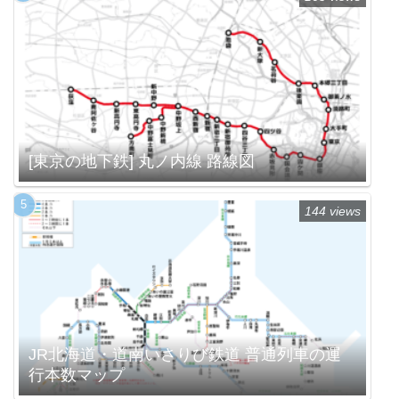
[東京の地下鉄] 丸ノ内線 路線図
144 views
JR北海道・道南いさりび鉄道 普通列車の運
行本数マップ