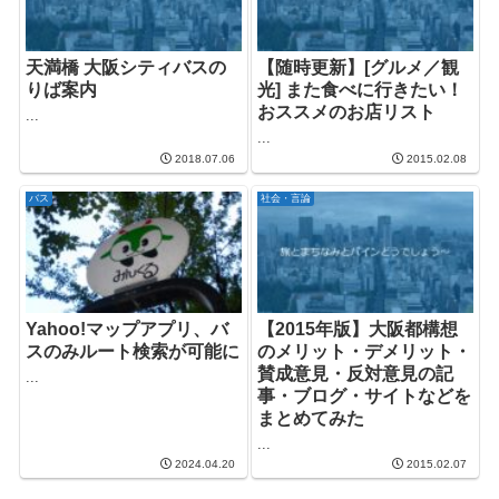
天満橋 大阪シティバスの
【随時更新】[グルメ／観
りば案内
光] また食べに行きたい！
おススメのお店リスト
...
...
2018.07.06
2015.02.08
バス
社会・言論
Yahoo!マップアプリ、バ
【2015年版】大阪都構想
スのみルート検索が可能に
のメリット・デメリット・
賛成意見・反対意見の記
...
事・ブログ・サイトなどを
まとめてみた
...
2024.04.20
2015.02.07