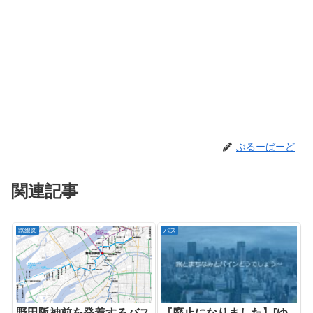
ぶるーばーど
関連記事
路線図
バス
野田阪神前を発着するバス
『廃止になりました】[ゆ