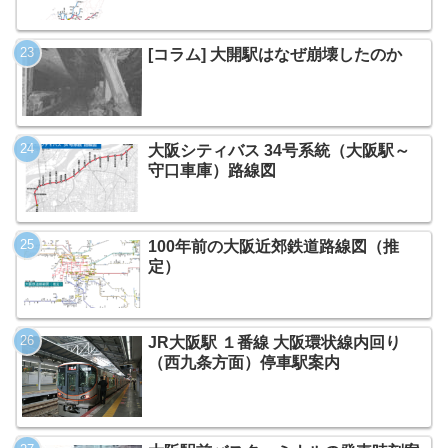
[コラム] 大開駅はなぜ崩壊したのか
大阪シティバス 34号系統（大阪駅～
守口車庫）路線図
100年前の大阪近郊鉄道路線図（推
定）
JR大阪駅 １番線 大阪環状線内回り
（西九条方面）停車駅案内