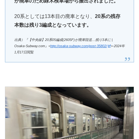
が廃車のため緑木検車場から搬出されました。
20系としては13本目の廃車となり、
20系の残存
本数は
残り3編成となっています。
出典）『【中央線】20系05編成(2605F)が廃車陸送…残り3本に |
Osaka-Subway.com』<
http://osaka-subway.com/post-35802/
>-2024年
1月17日閲覧