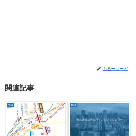
ぶるーばーど
関連記事
大阪
地理