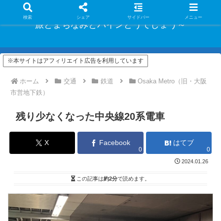
検索
シェア
サイドバー
メニュー
旅とまちなみとパインどうでしょう～
※本サイトはアフィリエイト広告を利用しています
ホーム
交通
鉄道
Osaka Metro（旧・大阪
市営地下鉄）
残り少なくなった中央線20系電車
X
Facebook
はてブ
0
0
2024.01.26
この記事は
約2分
で読めます。