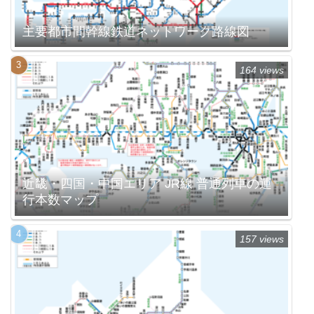
主要都市間幹線鉄道ネットワーク路線図
164 views
近畿・四国・中国エリア JR線 普通列車の運
行本数マップ
157 views