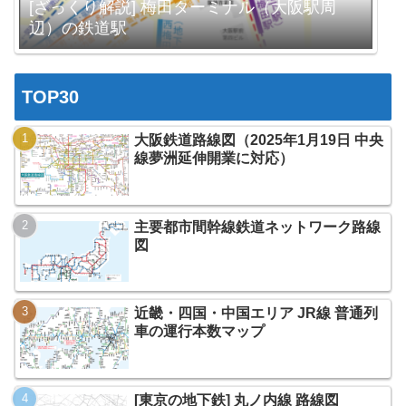
[ざっくり解説] 梅田ターミナル（大阪駅周
辺）の鉄道駅
TOP30
大阪鉄道路線図（2025年1月19日 中央
線夢洲延伸開業に対応）
主要都市間幹線鉄道ネットワーク路線
図
近畿・四国・中国エリア JR線 普通列
車の運行本数マップ
[東京の地下鉄] 丸ノ内線 路線図