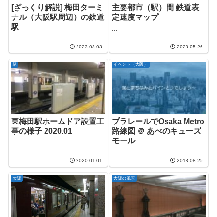
[ざっくり解説] 梅田ターミ
主要都市（駅）間 鉄道表
ナル（大阪駅周辺）の鉄道
定速度マップ
駅
...
...
2023.03.03
2023.05.26
駅
イベント（大阪）
東梅田駅ホームドア設置工
プラレールでOsaka Metro
事の様子 2020.01
路線図 ＠ あべのキューズ
モール
...
...
2020.01.01
2018.08.25
大阪
大阪の風景