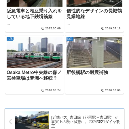
阪急電車と相互乗り入れを
個性的なデザインの長堀鶴
している地下鉄堺筋線
見緑地線
...
...
2015.05.09
2019.07.18
大阪
防災
Osaka Metro中央線の森ノ
肥後橋駅の耐震補強
宮検車場は夢洲へ移転？
...
...
2018.08.24
2020.03.06
[近鉄バス] 吉田線（花園駅～吉田駅）が
事実上の廃止状態に。2024/3/21ダイヤ改
正