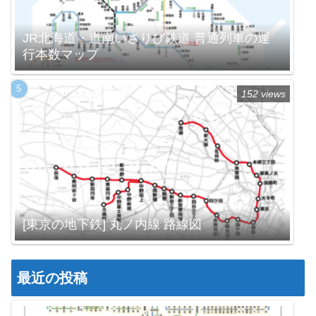
JR北海道・道南いさりび鉄道 普通列車の運
行本数マップ
152 views
[東京の地下鉄] 丸ノ内線 路線図
最近の投稿