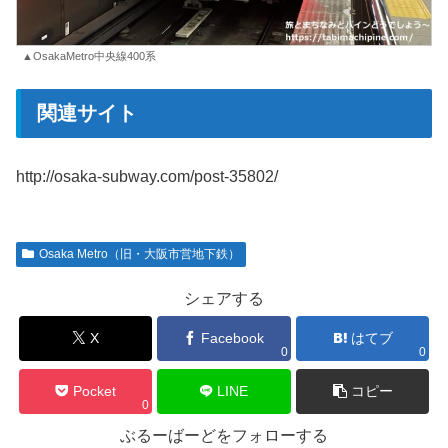
▲OsakaMetro中央線400系
関連サイト
http://osaka-subway.com/post-35802/
Osaka Metro（旧・大阪市営地下鉄）
シェアする
X
Facebook
はてブ
0
0
Pocket
LINE
コピー
0
ぶるーばーどをフォローする