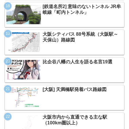
[鉄道名所2] 意味のないトンネル JR牟
岐線「町内トンネル」
大阪シティバス 88号系統（大阪駅～
天保山）路線図
比企谷八幡の人生を語る名言19選
[大阪] 天満橋駅発着バス路線図
大阪市内から直通できる主な駅
（100km圏以上）