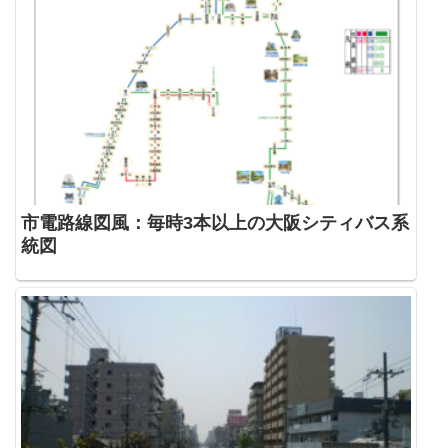
市電路線図風：毎時3本以上の大阪シティバス系
統図