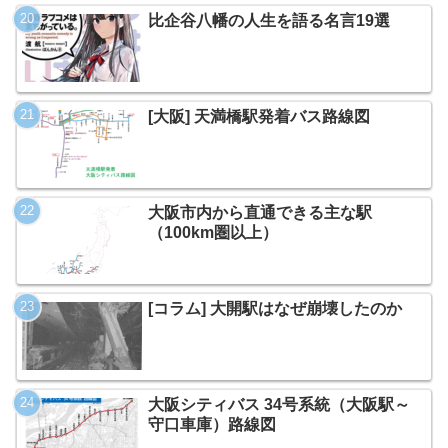
比企谷八幡の人生を語る名言19選
[大阪] 天満橋駅発着バス路線図
大阪市内から直通できる主な駅
（100km圏以上）
[コラム] 大開駅はなぜ崩壊したのか
大阪シティバス 34号系統（大阪駅～
守口車庫）路線図