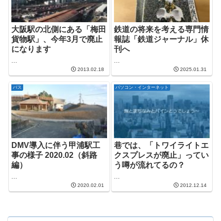
大阪駅の北側にある「梅田
鉄道の将来を考える専門情
貨物駅」、今年3月で廃止
報誌「鉄道ジャーナル」休
になります
刊へ
...
...
2013.02.18
2025.01.31
バス
パソコン・インターネット
DMV導入に伴う甲浦駅工
巷では、「トワイライトエ
事の様子 2020.02（斜路
クスプレスが廃止」ってい
編）
う噂が流れてるの？
...
...
2020.02.01
2012.12.14