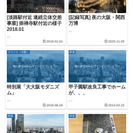
[淡路駅付近 連続立体交差
[記録写真] 夜の大阪・関西
事業] 崇禅寺駅付近の様子
万博
2018.01
...
...
2018.02.02
2025.11.05
イベント（大阪）
鉄道
特別展「大大阪モダニズ
甲子園駅改良工事でホーム
ム」
が、、、
...
...
2018.08.19
2014.02.23
鉄道
鉄道