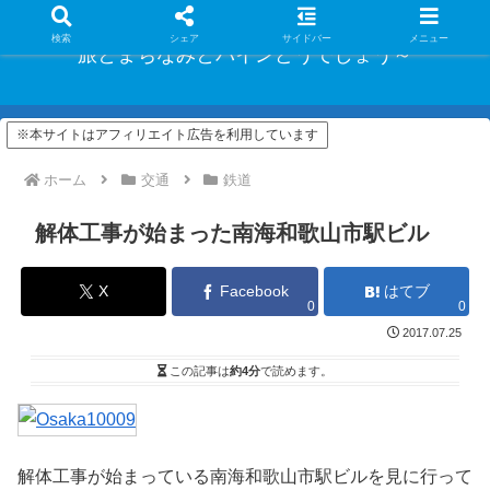
検索
シェア
サイドバー
メニュー
旅とまちなみとパインどうでしょう～
※本サイトはアフィリエイト広告を利用しています
ホーム
交通
鉄道
解体工事が始まった南海和歌山市駅ビル
X
Facebook
はてブ
0
0
2017.07.25
この記事は
約4分
で読めます。
解体工事が始まっている南海和歌山市駅ビルを見に行って