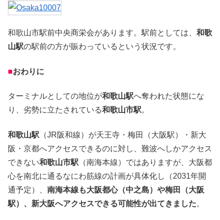
和歌山市駅前中央商栄会があります。駅前としては、
和歌
山駅
の駅前の方が賑わっているという状況です。
■
おわりに
ターミナルとしての地位が
和歌山駅
へ奪われた状態にな
り、劣勢に立たされている
和歌山市駅
。
和歌山駅
（JR阪和線）が天王寺・梅田（大阪駅）・新大
阪・京都へアクセスできるのに対し、難波へしかアクセス
できない
和歌山市駅
（南海本線）ではありますが、大阪都
心を南北に通るなにわ筋線の計画が具体化し（2031年開
通予定）、
南海本線も大阪都心（中之島）や梅田（大阪
駅）、新大阪へアクセスできる可能性が出てきました
。