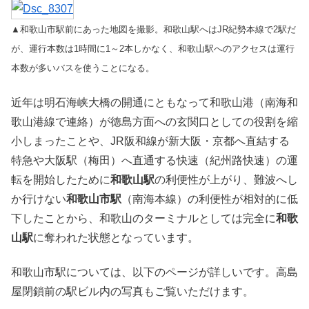
▲和歌山市駅前にあった地図を撮影。和歌山駅へはJR紀勢本線で2駅だ
が、運行本数は1時間に1～2本しかなく、和歌山駅へのアクセスは運行
本数が多いバスを使うことになる。
近年は明石海峡大橋の開通にともなって和歌山港（南海和
歌山港線で連絡）が徳島方面への玄関口としての役割を縮
小しまったことや、JR阪和線が新大阪・京都へ直結する
特急や大阪駅（梅田）へ直通する快速（紀州路快速）の運
転を開始したために
和歌山駅
の利便性が上がり、難波へし
か行けない
和歌山市駅
（南海本線）の利便性が相対的に低
下したことから、和歌山のターミナルとしては完全に
和歌
山駅
に奪われた状態となっています。
和歌山市駅については、以下のページが詳しいです。高島
屋閉鎖前の駅ビル内の写真もご覧いただけます。