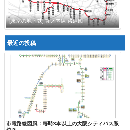
[東京の地下鉄] 丸ノ内線 路線図
最近の投稿
市電路線図風：毎時3本以上の大阪シティバス系