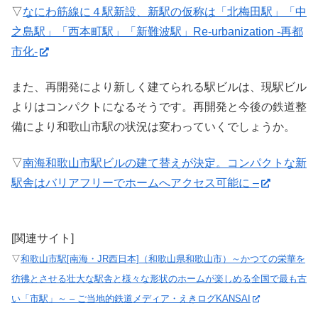
▽
なにわ筋線に４駅新設、新駅の仮称は「北梅田駅」「中
之島駅」「西本町駅」「新難波駅」Re-urbanization -再都
市化-
また、再開発により新しく建てられる駅ビルは、現駅ビル
よりはコンパクトになるそうです。再開発と今後の鉄道整
備により和歌山市駅の状況は変わっていくでしょうか。
▽
南海和歌山市駅ビルの建て替えが決定。コンパクトな新
駅舎はバリアフリーでホームへアクセス可能に –
[関連サイト]
▽
和歌山市駅[南海・JR西日本]（和歌山県和歌山市）～かつての栄華を
彷彿とさせる壮大な駅舎と様々な形状のホームが楽しめる全国で最も古
い「市駅」～ – ご当地的鉄道メディア・えきログKANSAI