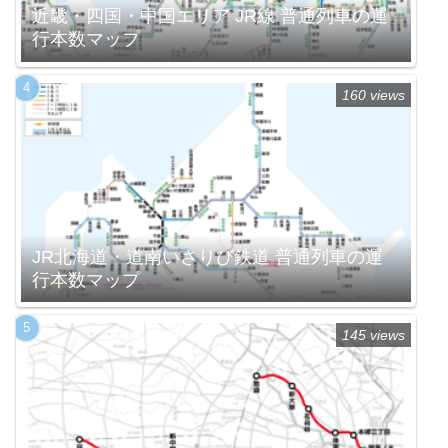
近畿・四国・中国エリア JR線 普通列車の運
行本数マップ
160 views
JR北海道・道南いさりび鉄道 普通列車の運
行本数マップ
145 views