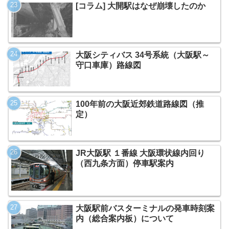
[コラム] 大開駅はなぜ崩壊したのか
大阪シティバス 34号系統（大阪駅～
守口車庫）路線図
100年前の大阪近郊鉄道路線図（推
定）
JR大阪駅 １番線 大阪環状線内回り
（西九条方面）停車駅案内
大阪駅前バスターミナルの発車時刻案
内（総合案内板）について