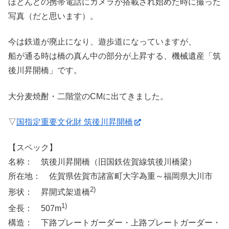
ほとんどの携帯電話にカメラが搭載され始めた時に撮った
写真（だと思います）。
今は鉄道が廃止になり、遊歩道になっていますが、
船が通る時は橋の真ん中の部分が上昇する、機械遺産「筑
後川昇開橋」です。
大分麦焼酎・二階堂のCMに出てきました。
▽
国指定重要文化財 筑後川昇開橋
【スペック】
名称： 筑後川昇開橋（旧国鉄佐賀線筑後川橋梁）
所在地： 佐賀県佐賀市諸富町大字為重～福岡県大川市
2)
形状： 昇開式架道橋
1)
全長： 507m
構造： 下路プレートガーダー・上路プレートガーダー・