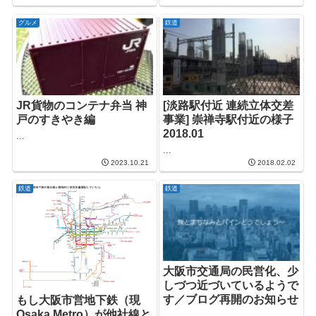
グルメ
鉄道
JR貨物のコンテナ弁当 神
[淡路駅付近 連続立体交差
戸のすきやき編
事業] 崇禅寺駅付近の様子
2018.01
...
...
2023.10.21
2018.02.02
鉄道
鉄道
大阪市交通局の民営化、少
しづつ近づいているようで
す／ブログ再開のお知らせ
もし大阪市営地下鉄（現
Osaka Metro）が他社線と
...