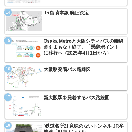
JR留萌本線 廃止決定
Osaka Metroと大阪シティバスの乗継
割引まもなく終了、「乗継ポイント」
に移行へ（2025年4月1日から）
大阪駅発着バス路線図
新大阪駅を発着するバス路線図
[鉄道名所2] 意味のないトンネル JR牟
岐線「町内トンネル」