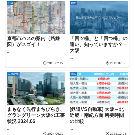
バス
大阪
京都市バスの案内（路線
「四ツ橋」と「四つ橋」の
図）がスゴイ！
違い、知っていますか？ –
大阪
...
...
2015.02.22
2013.07.06
工事現場
道路
まもなく先行まちびらき、
[鉄道VS自動車] 大阪～北
グラングリーン大阪の工事
近畿・南紀方面 所要時間
状況 2024.06
の比較
...
...
2024.06.30
2021.12.03