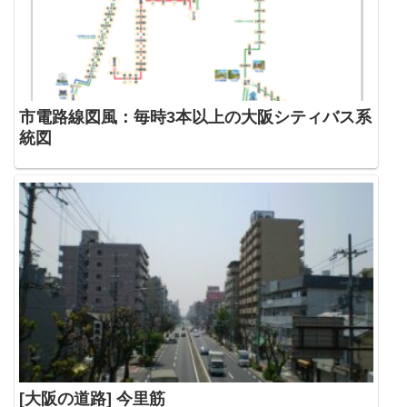
市電路線図風：毎時3本以上の大阪シティバス系
統図
[大阪の道路] 今里筋