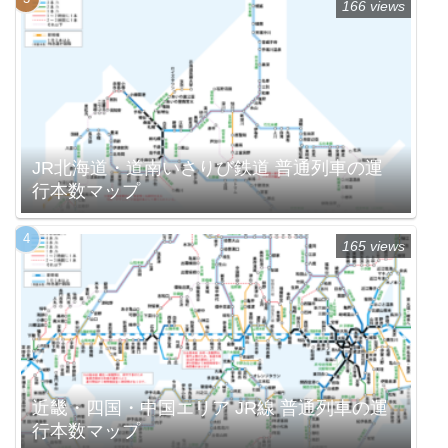
166 views
JR北海道・道南いさりび鉄道 普通列車の運
行本数マップ
165 views
近畿・四国・中国エリア JR線 普通列車の運
行本数マップ