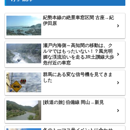
紀勢本線の絶景車窓区間 古座→紀
伊田原
瀬戸内海側～高知間の移動は、ク
ルマではもったいない！？風光明
媚な渓流沿いを走るJR土讃線大歩
危付近の車窓
群馬にある変な信号機を見てきま
した
[鉄道の旅] 伯備線 岡山→新見