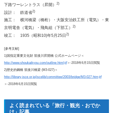
2)
下路ワーレントラス（昇開）
2)
設計： 鉄道省
施工： 横河橋梁（橋桁）・大阪安治鉄工所（電気）・東
2)
京明電舎（電気）・飛鳥組（下部工）
2)
竣工： 1935（昭和10)年5月25日
[参考文献]
1)国指定重要文化財 筑後川昇開橋 公式ホームページ＜
http://www.shoukaikyou.com/outline.html
＞-2018年6月15日閲覧
2)歴史的鋼橋 筑後川橋梁 (M3-027)＜
http://library.jsce.or.jp/jscelib/committee/2003/bridge/M3-027.htm
＞-2018年6月15日閲覧
よく読まれている「旅行・観光・おでか
け」記事