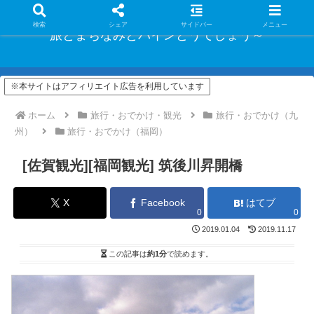
検索
シェア
サイドバー
メニュー
旅とまちなみとパインどうでしょう～
※本サイトはアフィリエイト広告を利用しています
ホーム
旅行・おでかけ・観光
旅行・おでかけ（九
州）
旅行・おでかけ（福岡）
[佐賀観光][福岡観光] 筑後川昇開橋
X
Facebook
はてブ
0
0
2019.01.04
2019.11.17
この記事は
約1分
で読めます。