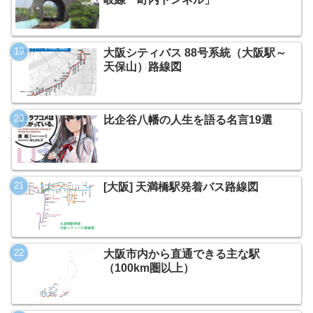
大阪シティバス 88号系統（大阪駅～
天保山）路線図
比企谷八幡の人生を語る名言19選
[大阪] 天満橋駅発着バス路線図
大阪市内から直通できる主な駅
（100km圏以上）