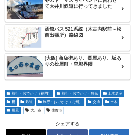
冬のトーマス号イベントに合わせ
て大井川鉄道に行ってきました
函館バス 521系統（木古内駅前～松
前出張所）路線図
[大阪] 商店街あり、長屋あり、坂あ
りの松屋町・空堀界隈
旅行・おでかけ（福岡）
旅行・おでかけ・観光
土木遺産
橋
鉄道
旅行・おでかけ（九州）
交通
土木
風景
大川市
佐賀市
シェアする