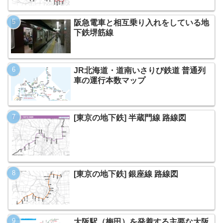
阪急電車と相互乗り入れをしている地
下鉄堺筋線
JR北海道・道南いさりび鉄道 普通列
車の運行本数マップ
[東京の地下鉄] 半蔵門線 路線図
[東京の地下鉄] 銀座線 路線図
大阪駅（梅田）を発着する主要な大阪