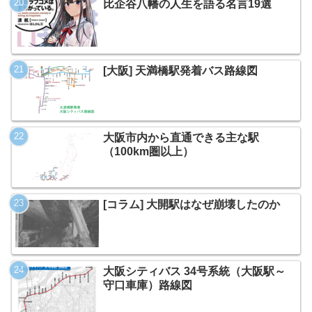
比企谷八幡の人生を語る名言19選
[大阪] 天満橋駅発着バス路線図
大阪市内から直通できる主な駅
（100km圏以上）
[コラム] 大開駅はなぜ崩壊したのか
大阪シティバス 34号系統（大阪駅～
守口車庫）路線図