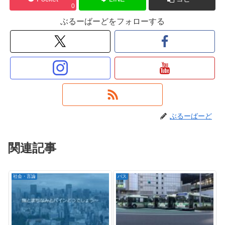
0
ぶるーばーどをフォローする
ぶるーばーど
関連記事
社会・言論
バス