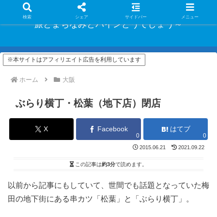
検索
シェア
サイドバー
メニュー
旅とまちなみとパインどうでしょう～
※本サイトはアフィリエイト広告を利用しています
ホーム
大阪
ぶらり横丁・松葉（地下店）閉店
X
Facebook
はてブ
0
0
2015.06.21
2021.09.22
この記事は
約3分
で読めます。
以前から記事にもしていて、世間でも話題となっていた梅
田の地下街にある串カツ「松葉」と「ぶらり横丁」。