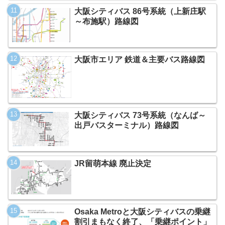
大阪シティバス 86号系統（上新庄駅
～布施駅）路線図
大阪市エリア 鉄道＆主要バス路線図
大阪シティバス 73号系統（なんば～
出戸バスターミナル）路線図
JR留萌本線 廃止決定
Osaka Metroと大阪シティバスの乗継
割引まもなく終了、「乗継ポイント」