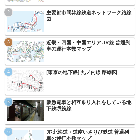
主要都市間幹線鉄道ネットワーク路線
図
近畿・四国・中国エリア JR線 普通列
車の運行本数マップ
[東京の地下鉄] 丸ノ内線 路線図
阪急電車と相互乗り入れをしている地
下鉄堺筋線
JR北海道・道南いさりび鉄道 普通列
車の運行本数マップ