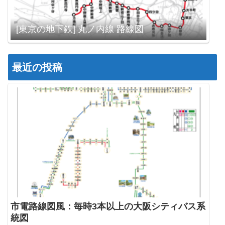
[東京の地下鉄] 丸ノ内線 路線図
最近の投稿
市電路線図風：毎時3本以上の大阪シティバス系
統図