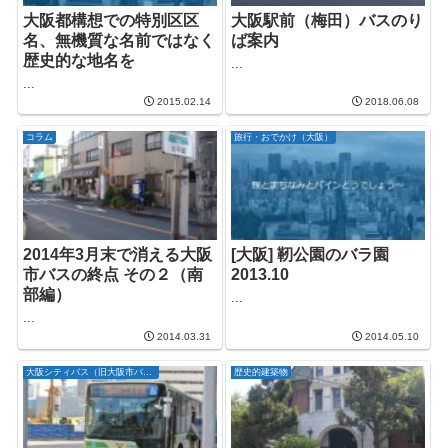
大阪都構想での特別区区
大阪駅前（梅田）バスのり
名、無機質な名前ではなく
ば案内
歴史的な地名を
...
...
2015.02.14
2018.06.08
コラム
旅行・おでかけ（大阪）
2014年3月末で消える大阪
[大阪] 靭公園のバラ園
市バスの終点 その２（南
2013.10
部編）
...
...
2014.03.31
2014.05.10
大阪シティバス（旧大阪市バス）
歴史的建築物