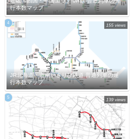
近畿・四国・中国エリア JR線 普通列車の運
行本数マップ
155 views
JR北海道・道南いさりび鉄道 普通列車の運
行本数マップ
139 views