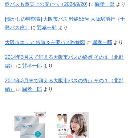
鉄バスも事実上の廃止へ（2024/9/20)
に
巽孝一郎
より
[懐かしの時刻表] 大阪市バス 幹線55号 大阪駅前行（千
島バス停）
に
巽孝一郎
より
大阪市エリア 鉄道＆主要バス路線図
に
巽孝一郎
より
2014年3月末で消える大阪市バスの終点 その１（北部
編）
に
巽孝一郎
より
2014年3月末で消える大阪市バスの終点 その１（北部
編）
に
巽孝一郎
より