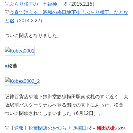
▽
ぶらり横丁の「七福神」
（2015.2.15）
▽
今春で消える、昭和の梅田地下街「ぶらり横丁」などな
ど
（2014.2.22）
ついに閉店となりました。
■
松葉
阪神百貨店や地下鉄御堂筋線梅田駅南改札のすぐ近く、大
阪駅前バスターミナルへ登る階段の真下にあった、松葉。
ついに閉鎖されてしまいました（6月12日）。
▽【
速報】松葉閉店のお知らせ @梅田
–
梅田の北っか