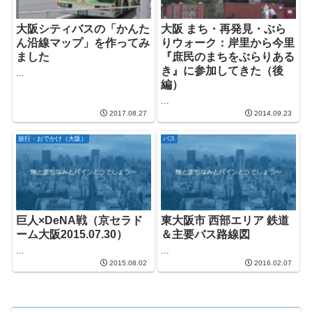
大阪シティバスの「かんた
大阪 まち・再発見・ぶら
ん沿線マップ」を作ってみ
りウォーク：岸里から今里
ました
『庶民のまちをぶらりある
き』に参加してきた（後
...
編）
...
2017.08.27
2014.09.23
旅行・おでかけ（大阪）
バス
巨人×DeNA戦（京セラド
東大阪市 西部エリア 鉄道
ーム大阪2015.07.30）
＆主要バス路線図
...
...
2015.08.02
2016.02.07