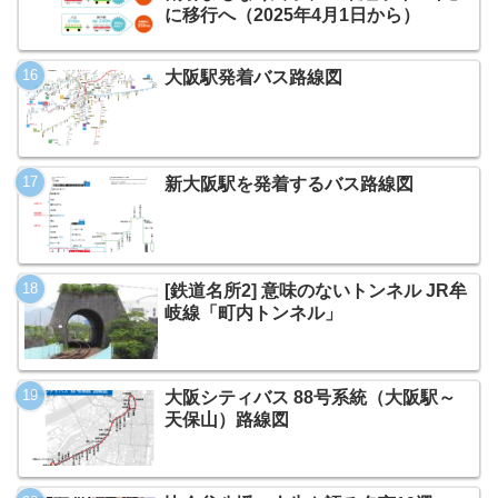
に移行へ（2025年4月1日から）
大阪駅発着バス路線図
新大阪駅を発着するバス路線図
[鉄道名所2] 意味のないトンネル JR牟
岐線「町内トンネル」
大阪シティバス 88号系統（大阪駅～
天保山）路線図