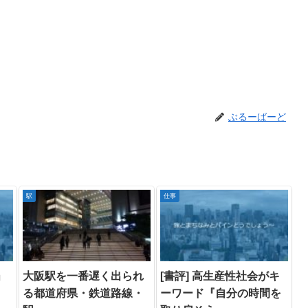
ぶるーばーど
駅
仕事
」
大阪駅を一番遅く出られ
[書評] 高生産性社会がキ
る都道府県・鉄道路線・
ーワード『自分の時間を