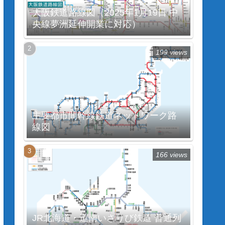
大阪鉄道路線図（2025年1月19日 中
央線夢洲延伸開業に対応）
199 views
主要都市間幹線鉄道ネットワーク路
線図
166 views
JR北海道・道南いさりび鉄道 普通列