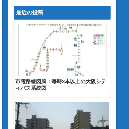
最近の投稿
市電路線図風：毎時3本以上の大阪シテ
ィバス系統図