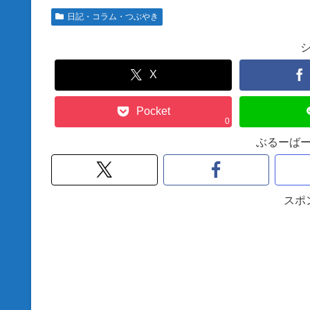
日記・コラム・つぶやき
X
Pocket
0
ぶるーば
スポ