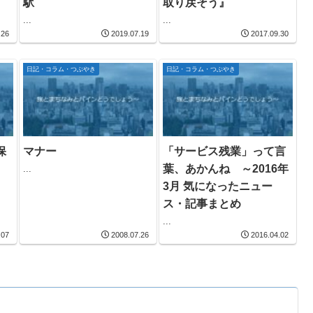
駅
取り戻そう』
...
...
.26
2019.07.19
2017.09.30
日記・コラム・つぶやき
日記・コラム・つぶやき
保
マナー
「サービス残業」って言
葉、あかんね ～2016年
...
3月 気になったニュー
ス・記事まとめ
...
.07
2008.07.26
2016.04.02