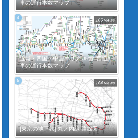
車の運行本数マップ
165 views
近畿・四国・中国エリア JR線 普通列
車の運行本数マップ
164 views
[東京の地下鉄] 丸ノ内線 路線図