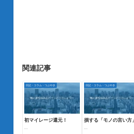
関連記事
日記・コラム・つぶやき
日記・コラム・つぶやき
初マイレージ還元！
損する「モノの言い方
...
...