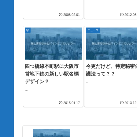
2008.02.01
2012.08
駅
ニュース
四つ橋線本町駅に大阪市
今更だけど、特定秘密
営地下鉄の新しい駅名標
護法って？？
デザイン？
...
...
2015.01.17
2013.12