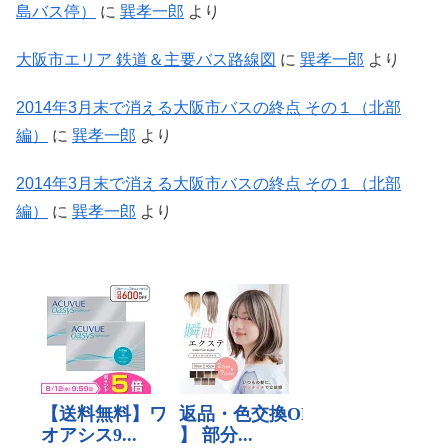
島バス停）
に
巽孝一郎
より
大阪市エリア 鉄道＆主要バス路線図
に
巽孝一郎
より
2014年3月末で消える大阪市バスの終点 その１（北部
編）
に
巽孝一郎
より
2014年3月末で消える大阪市バスの終点 その１（北部
編）
に
巽孝一郎
より