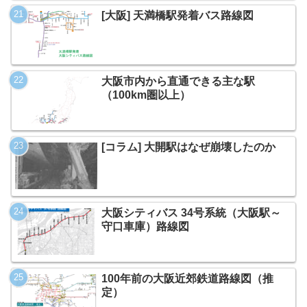
[大阪] 天満橋駅発着バス路線図
大阪市内から直通できる主な駅
（100km圏以上）
[コラム] 大開駅はなぜ崩壊したのか
大阪シティバス 34号系統（大阪駅～
守口車庫）路線図
100年前の大阪近郊鉄道路線図（推
定）