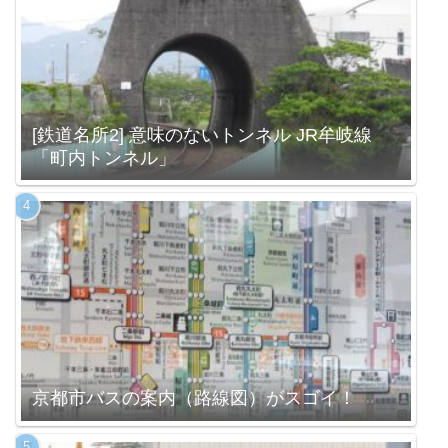
[鉄道名所2] 意味のないトンネル JR牟岐線
「町内トンネル」
京都市バスの案内（路線図）がスゴイ！