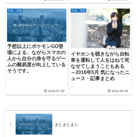
社会・言論
社会・言論
予想以上にポケモンGO登
場による、ながらスマホの
イヤホンを聴きながら自転
人から自分の身を守るゲー
車を運転して人をはねて死
ムの難易度が向上している
なせてしまうこともある
そうです。
～2016年5月 気になったニ
...
ュース・記事まとめ
...
2016.07.30
2016.06.05
またまたまた