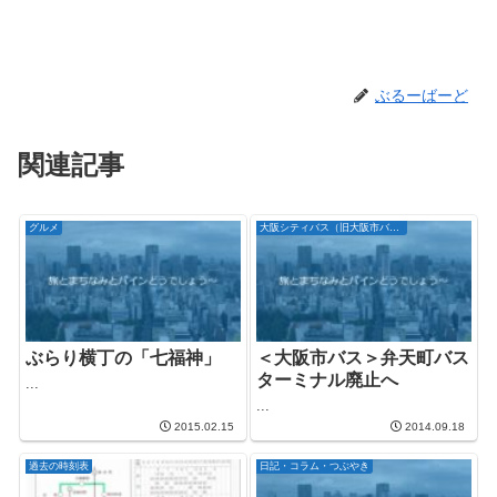
ぶるーばーど
関連記事
グルメ
大阪シティバス（旧大阪市バス）
ぶらり横丁の「七福神」
＜大阪市バス＞弁天町バス
ターミナル廃止へ
...
...
2015.02.15
2014.09.18
過去の時刻表
日記・コラム・つぶやき