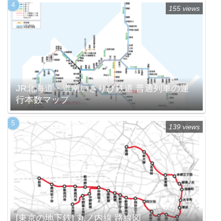
155 views
JR北海道・道南いさりび鉄道 普通列車の運
行本数マップ
139 views
[東京の地下鉄] 丸ノ内線 路線図