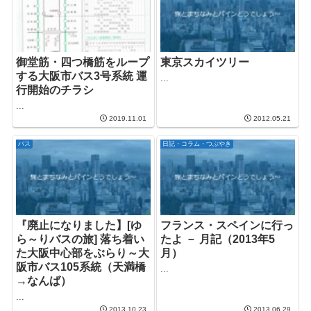
御堂筋・四つ橋筋をループ
東京スカイツリー
する大阪市バス3号系統 運
...
行開始のチラシ
...
2019.11.01
2012.05.21
バス
日記・コラム・つぶやき
『廃止になりました】[ゆ
フランス・スペインに行っ
ら～りバスの旅] 落ち着い
たよ － 月記（2013年5
た大阪中心部をぶらり～大
月）
阪市バス105系統（天満橋
...
→なんば）
...
2013.10.23
2013.06.29