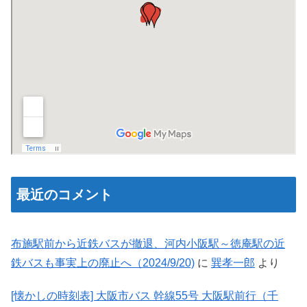
最近のコメント
布施駅前から近鉄バスが撤退、河内小阪駅～徳庵駅の近
鉄バスも事実上の廃止へ（2024/9/20)
に
巽孝一郎
より
[懐かしの時刻表] 大阪市バス 幹線55号 大阪駅前行（千