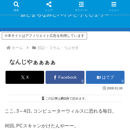
検索
シェア
サイドバー
メニュー
旅とまちなみとパインどうでしょう～
※本サイトはアフィリエイト広告を利用しています
ホーム
日記・コラム・つぶやき
なんじやぁぁぁぁ
X
Facebook
はてブ
0
0
2008.01.08
この記事は
約1分
で読めます。
ここ､3～4日､コンピューターウィルスに恐れる毎日。
何回､PCスキャンかけたんやーー。