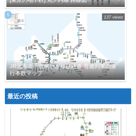
[東京の地下鉄] 丸ノ内線 路線図
137 views
JR北海道・道南いさりび鉄道 普通列車の運
行本数マップ
最近の投稿