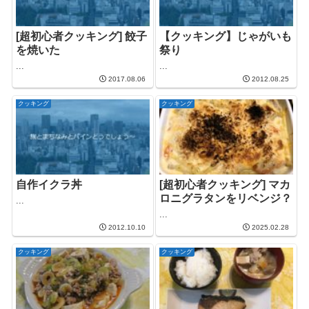
[超初心者クッキング] 餃子
【クッキング】じゃがいも
を焼いた
祭り
...
...
2017.08.06
2012.08.25
クッキング
クッキング
自作イクラ丼
[超初心者クッキング] マカ
ロニグラタンをリベンジ？
...
...
2012.10.10
2025.02.28
クッキング
クッキング