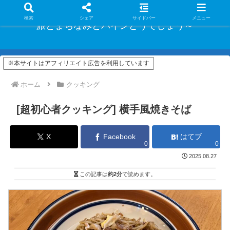
検索
シェア
サイドバー
メニュー
旅とまちなみとパインどうでしょう～
※本サイトはアフィリエイト広告を利用しています
ホーム
クッキング
[超初心者クッキング] 横手風焼きそば
X
Facebook
はてブ
0
0
2025.08.27
この記事は
約2分
で読めます。