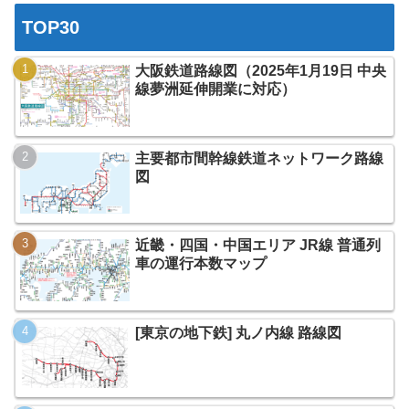
TOP30
大阪鉄道路線図（2025年1月19日 中央
線夢洲延伸開業に対応）
主要都市間幹線鉄道ネットワーク路線
図
近畿・四国・中国エリア JR線 普通列
車の運行本数マップ
[東京の地下鉄] 丸ノ内線 路線図