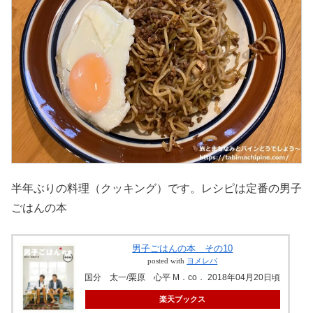
半年ぶりの料理（クッキング）です。レシピは定番の男子
ごはんの本
男子ごはんの本 その10
posted with
ヨメレバ
国分 太一/栗原 心平 M．co． 2018年04月20日頃
楽天ブックス