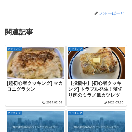
ぶるーばーど
関連記事
クッキング
クッキング
[超初心者クッキング] マカ
【投稿中】[初心者クッキ
ロニグラタン
ング] トラブル発生！薄切
り肉のミラノ風カツレツ
...
2024.02.09
2026.05.30
クッキング
クッキング