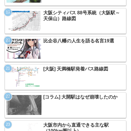
大阪シティバス 88号系統（大阪駅～
天保山）路線図
比企谷八幡の人生を語る名言19選
[大阪] 天満橋駅発着バス路線図
[コラム] 大開駅はなぜ崩壊したのか
大阪市内から直通できる主な駅
（100km圏以上）