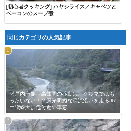
[初心者クッキング] ハヤシライス／キャベツと
ベーコンのスープ煮
同じカテゴリの人気記事
瀬戸内海側～高知間の移動は、クルマではも
ったいない！？風光明媚な渓流沿いを走るJR
土讃線大歩危付近の車窓