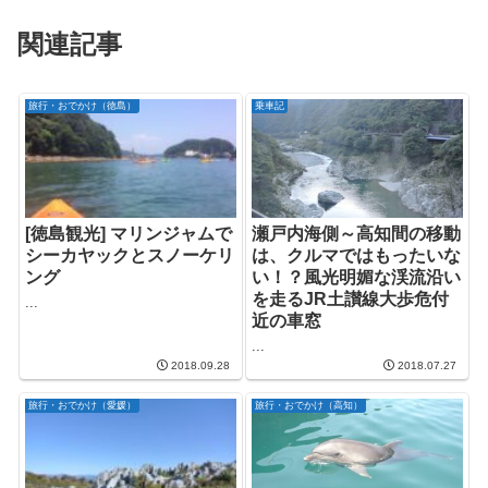
関連記事
旅行・おでかけ（徳島）
乗車記
[徳島観光] マリンジャムで
瀬戸内海側～高知間の移動
シーカヤックとスノーケリ
は、クルマではもったいな
ング
い！？風光明媚な渓流沿い
を走るJR土讃線大歩危付
...
近の車窓
...
2018.09.28
2018.07.27
旅行・おでかけ（愛媛）
旅行・おでかけ（高知）