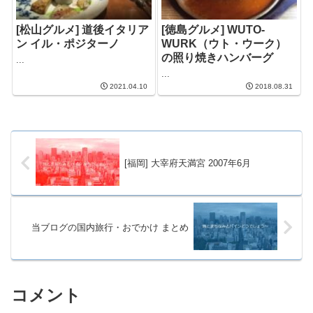
[松山グルメ] 道後イタリア
[徳島グルメ] WUTO-
ン イル・ポジターノ
WURK（ウト・ウーク）
の照り焼きハンバーグ
...
...
2021.04.10
2018.08.31
[福岡] 大宰府天満宮 2007年6月
当ブログの国内旅行・おでかけ まとめ
コメント