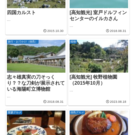
四国カルスト
[高知観光] 室戸ドルフィン
センターのイルカさん
...
...
2015.10.30
2018.08.31
旅行・おでかけ（徳島）
植物
志々雄真実の刀そっく
[高知観光] 牧野植物園
り？？な刀剣が展示されて
（2015年10月）
いる海陽町立博物館
...
...
2018.08.31
2023.08.18
愛媛グルメ
徳島グルメ