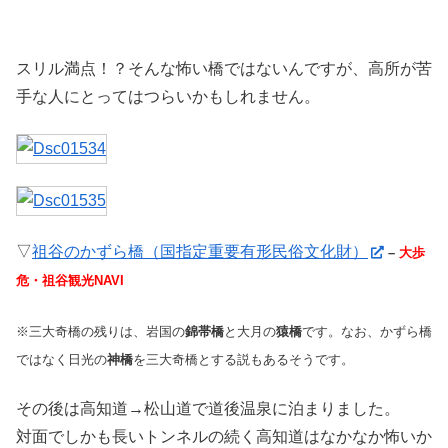
スリル満点！？そんな怖い橋ではないんですが、高所が苦
手な人にとってはつらいかもしれません。
▽
祖谷のかずら橋（国指定重要有形民俗文化財）
–
大歩
危・祖谷観光NAVI
※三大奇橋の残りは、岩国の
錦帯橋
と大月の
猿橋
です。なお、かずら橋
ではなく日光の
神橋
を三大奇橋とする説もあるそうです。
その後は高知道→松山道で道後温泉に泊まりました。
対面でしかも長いトンネルの続く高知道はなかなか怖いか