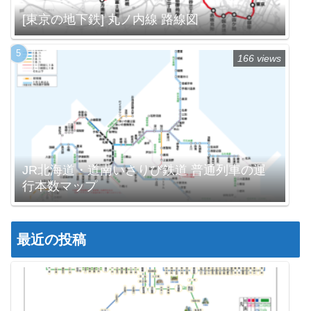
[東京の地下鉄] 丸ノ内線 路線図
166 views
JR北海道・道南いさりび鉄道 普通列車の運
行本数マップ
最近の投稿