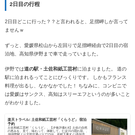
2日目の行程
2日目どこに行った？？と言われると、足摺岬しか言って
ませんｗ
ずっと、愛媛県松山から左回りで足摺岬経由で2日目の宿
泊地、高知県伊野まで車で走っていました。
伊野では
道の駅・土佐和紙工芸村
に泊まりました。 道の
駅に泊まれるってことにびっくりです。 しかもフランス
料理が出るし、なかなかでした！ ちなみに、コンビニで
は愛媛はサンクス、高知はスリーエフというのが多いこと
がわかりました。
楽天トラベル: 土佐和紙工芸村「くらうど」 宿泊
予約
土佐和紙工芸村「くらうど」、【夕食評価4.8】土佐の自然
の恵みを、見て、味わって、体験して。仁淀川の隠れ宿。、
JR伊野駅より北部交通バスで15分、岩村下車すぐ/高知市内