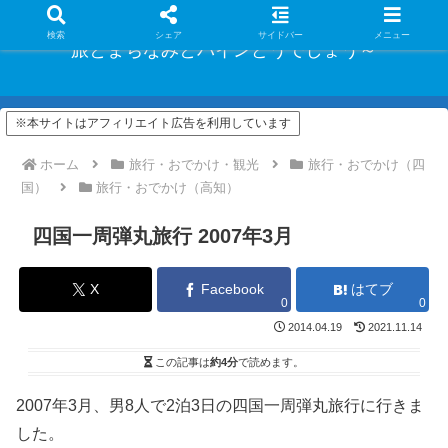
検索
シェア
サイドバー
メニュー
旅とまちなみとパインどうでしょう～
※本サイトはアフィリエイト広告を利用しています
ホーム
旅行・おでかけ・観光
旅行・おでかけ（四
国）
旅行・おでかけ（高知）
四国一周弾丸旅行 2007年3月
X
Facebook
はてブ
0
0
2014.04.19
2021.11.14
この記事は
約4分
で読めます。
2007年3月、男8人で2泊3日の四国一周弾丸旅行に行きま
した。