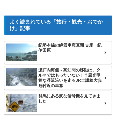
よく読まれている「旅行・観光・おでか
け」記事
紀勢本線の絶景車窓区間 古座→紀
伊田原
瀬戸内海側～高知間の移動は、ク
ルマではもったいない！？風光明
媚な渓流沿いを走るJR土讃線大歩
危付近の車窓
群馬にある変な信号機を見てきま
した