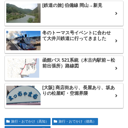
[鉄道の旅] 伯備線 岡山→新見
冬のトーマス号イベントに合わせ
て大井川鉄道に行ってきました
函館バス 521系統（木古内駅前～松
前出張所）路線図
[大阪] 商店街あり、長屋あり、坂あ
りの松屋町・空堀界隈
旅行・おでかけ（高知）
旅行・おでかけ（徳島）