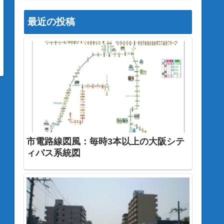
最近の投稿
市電路線図風：毎時3本以上の大阪シテ
ィバス系統図