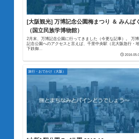
[大阪観光] 万博記念公園梅まつり ＆ みんぱ
（国立民族学博物館）
2月末、万博記念公園に行ってきました（今更な記事）。 万博
記念公園へのアクセスと言えば、千里中央駅（北大阪急行・
下鉄御...
2016.05.
旅行・おでかけ（大阪）