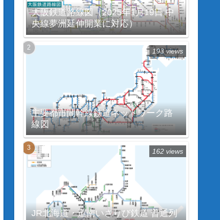
大阪鉄道路線図（2025年1月19日 中
央線夢洲延伸開業に対応）
193 views
主要都市間幹線鉄道ネットワーク路
線図
162 views
JR北海道・道南いさりび鉄道 普通列