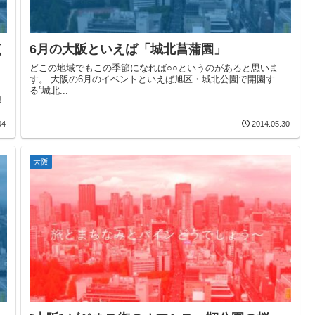
く
6月の大阪といえば「城北菖蒲園」
どこの地域でもこの季節になれば○○というのがあると思いま
す。 大阪の6月のイベントといえば旭区・城北公園で開園す
る”城北...
地
04
2014.05.30
大阪