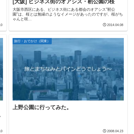
[大阪] ビジネス街のオアシス・靭公園の桜
大阪市西区にある、ビジネス街にある都会のオアシス"靭公
園"は、桜とは無縁のようなイメージがあったのですが、桜がち
ゃんと咲...
10
2014.04.08
旅行・おでかけ（関東）
上野公園に行ってみた。
私
。
10
2008.04.23