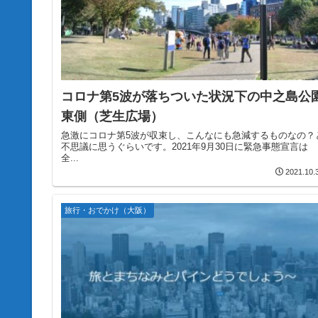
コロナ第5波が落ちついた状況下の中之島公
東側（芝生広場）
急激にコロナ第5波が収束し、こんなにも急減するものなの？
不思議に思うぐらいです。2021年9月30日に緊急事態宣言は
全...
2021.10.
旅行・おでかけ（大阪）