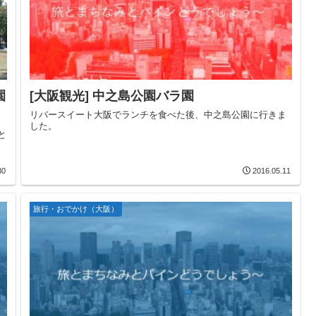
園
[大阪観光] 中之島公園バラ園
リバースイート大阪でランチを食べた後、中之島公園に行きま
した。
と
30
2016.05.11
旅行・おでかけ（大阪）