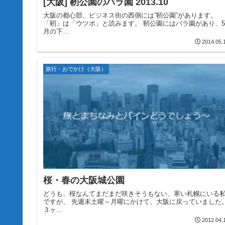
[大阪] 靭公園のバラ園 2013.10
大阪の都心部、ビジネス街の西側には”靭公園”があります。
「靭」は「ウツボ」と読みます。 靭公園にはバラ園があり、5
月の下...
2014.05.
旅行・おでかけ（大阪）
桜・春の大阪城公園
どうも、桜なんてまだまだ咲きそうもない、寒い札幌にいる
ですが、 先週末土曜～月曜にかけて、大阪に戻っていました
３ヶ...
2012.04.