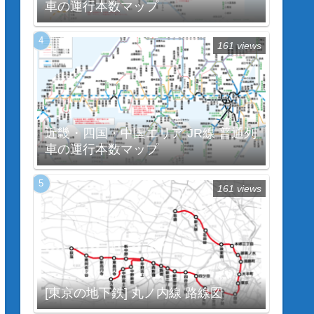
車の運行本数マップ
161 views
近畿・四国・中国エリア JR線 普通列
車の運行本数マップ
161 views
[東京の地下鉄] 丸ノ内線 路線図