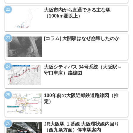
大阪市内から直通できる主な駅
（100km圏以上）
[コラム] 大開駅はなぜ崩壊したのか
大阪シティバス 34号系統（大阪駅～
守口車庫）路線図
100年前の大阪近郊鉄道路線図（推
定）
JR大阪駅 １番線 大阪環状線内回り
（西九条方面）停車駅案内