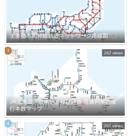
主要都市間幹線鉄道ネットワーク路線図
162 views
JR北海道・道南いさりび鉄道 普通列車の運
行本数マップ
161 views