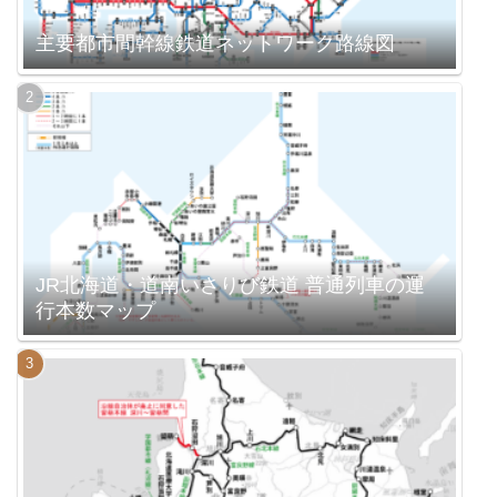
主要都市間幹線鉄道ネットワーク路線図
JR北海道・道南いさりび鉄道 普通列車の運
行本数マップ