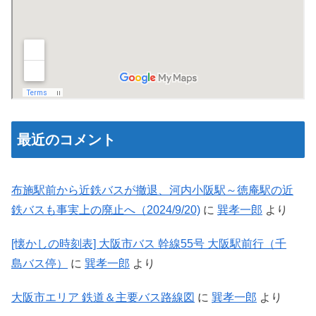
最近のコメント
布施駅前から近鉄バスが撤退、河内小阪駅～徳庵駅の近
鉄バスも事実上の廃止へ（2024/9/20)
に
巽孝一郎
より
[懐かしの時刻表] 大阪市バス 幹線55号 大阪駅前行（千
島バス停）
に
巽孝一郎
より
大阪市エリア 鉄道＆主要バス路線図
に
巽孝一郎
より