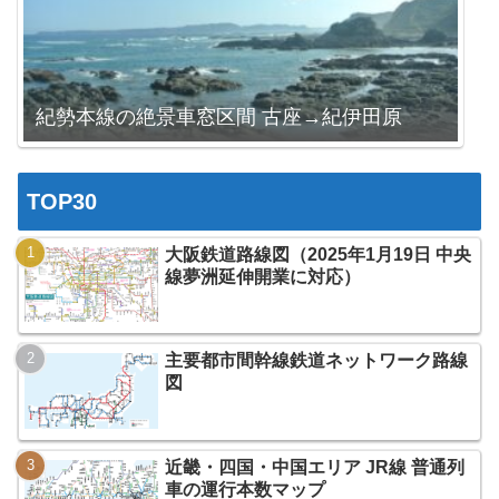
紀勢本線の絶景車窓区間 古座→紀伊田原
TOP30
大阪鉄道路線図（2025年1月19日 中央
線夢洲延伸開業に対応）
主要都市間幹線鉄道ネットワーク路線
図
近畿・四国・中国エリア JR線 普通列
車の運行本数マップ