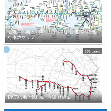
近畿・四国・中国エリア JR線 普通列車の運
行本数マップ
161 views
[東京の地下鉄] 丸ノ内線 路線図