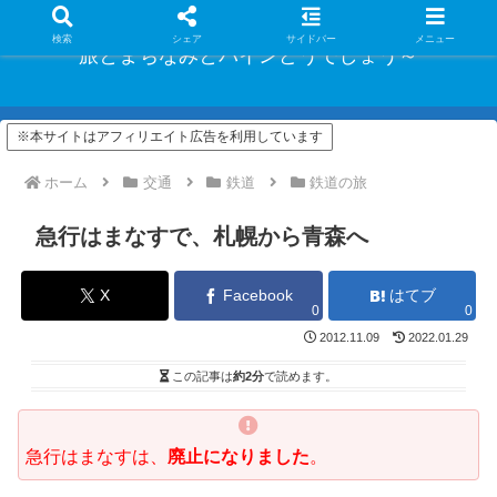
検索
シェア
サイドバー
メニュー
旅とまちなみとパインどうでしょう～
※本サイトはアフィリエイト広告を利用しています
ホーム
交通
鉄道
鉄道の旅
急行はまなすで、札幌から青森へ
X
Facebook
はてブ
0
0
2012.11.09
2022.01.29
この記事は
約2分
で読めます。
急行はまなすは、
廃止になりました
。