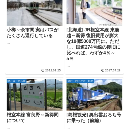
小樽～余市間 実はバスが
[北海道] JR根室本線 東鹿
たくさん運行している
越～新得 復旧費用が膨大
な10億5000万円に。ただ
...
し、国道274号線の復旧に
比べれば、わずか4％～
5％
...
2022.03.25
2017.07.28
地方ローカル線
旅行・おでかけ・観光
根室本線 富良野～新得間
[島根観光] 奥出雲おろち号
について
に乗った（前編）
...
...