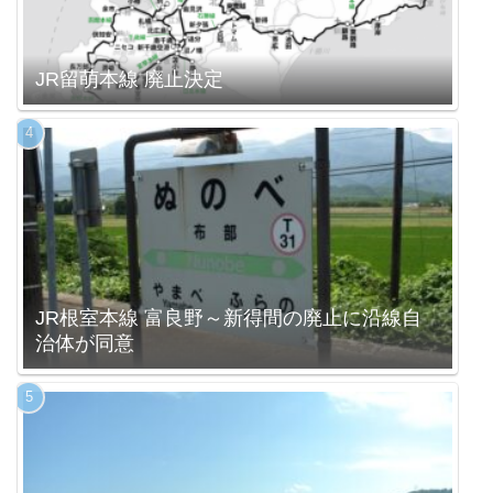
JR留萌本線 廃止決定
JR根室本線 富良野～新得間の廃止に沿線自
治体が同意