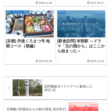
2019.11.30
2017.08.11
旅行・おでかけ・観光
駅訪問
[京都] 丹後くろまつ号 地
[駅舎訪問] 布部駅 ～ドラ
酒コース（後編）
マ「北の国から」はここか
ら始まった～
...
...
2015.03.24
2016.11.18
旧狩勝線ガイドツアーに参加した
2012.10
天満橋八軒家浜からの秋の景色 2012年11