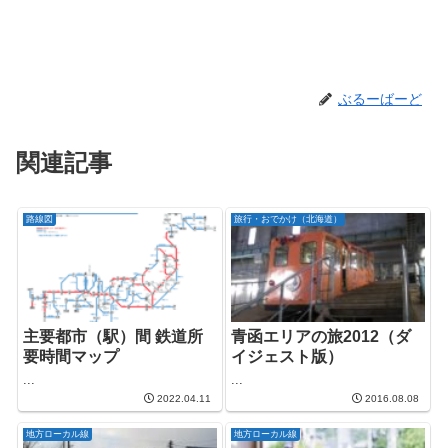
ぶるーばーど
関連記事
路線図
旅行・おでかけ（北海道）
主要都市（駅）間 鉄道所
青函エリアの旅2012（ダ
要時間マップ
イジェスト版）
...
...
2022.04.11
2016.08.08
地方ローカル線
地方ローカル線