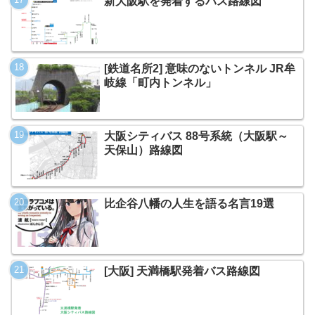
新大阪駅を発着するバス路線図
[鉄道名所2] 意味のないトンネル JR牟
岐線「町内トンネル」
大阪シティバス 88号系統（大阪駅～
天保山）路線図
比企谷八幡の人生を語る名言19選
[大阪] 天満橋駅発着バス路線図