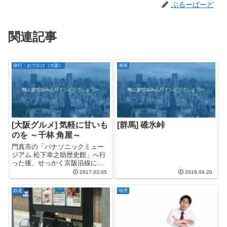
ぶるーばーど
関連記事
旅行・おでかけ（大阪）
漫画
[大阪グルメ] 気軽に甘いも
[群馬] 碓氷峠
のを ～千林 角屋～
門真市の「パナソニックミュー
ジアム 松下幸之助歴史館」へ行
った後、せっかく京阪沿線に来
たということで、千林商店街の
2017.02.05
2018.04.20
すぐ近くにある角屋にいってき
ました。
鉄道
地理