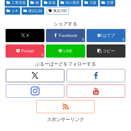
工事現場
橋
鉄道
街の風景
大阪
交通
土木
建設記録
東淀川区
シェアする
X
Facebook
はてブ
0
0
Pocket
LINE
コピー
0
ぶるーばーどをフォローする
スポンサーリンク