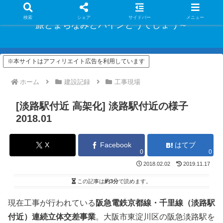
検索
シェア
サイドバー
メニュー
旅とまちなみとパインどうでしょう～
※本サイトはアフィリエイト広告を利用しています
ホーム
建設記録
工事現場
[淡路駅付近 高架化] 淡路駅付近の様子
2018.01
X
Facebook
はてブ
0
0
2018.02.02
2019.11.17
この記事は
約3分
で読めます。
現在工事が行われている
阪急電鉄京都線・千里線（淡路駅
付近）連続立体交差事業
。大阪市東淀川区の阪急淡路駅を