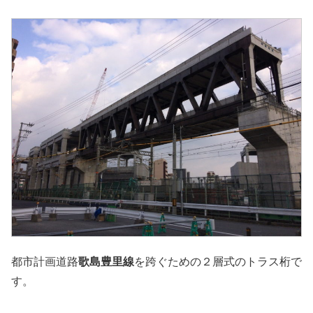
都市計画道路
歌島豊里線
を跨ぐための２層式のトラス桁で
す。