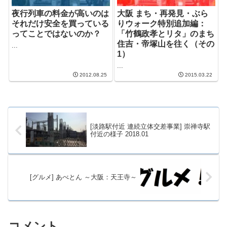
夜行列車の料金が高いのは
大阪 まち・再発見・ぶら
それだけ安全を買っている
りウォーク特別追加編：
ってことではないのか？
「竹鶴政孝とリタ」のまち
住吉・帝塚山を往く（その
...
1）
...
2012.08.25
2015.03.22
[淡路駅付近 連続立体交差事業] 崇禅寺駅
付近の様子 2018.01
[グルメ] あべとん ～大阪：天王寺～
コメント