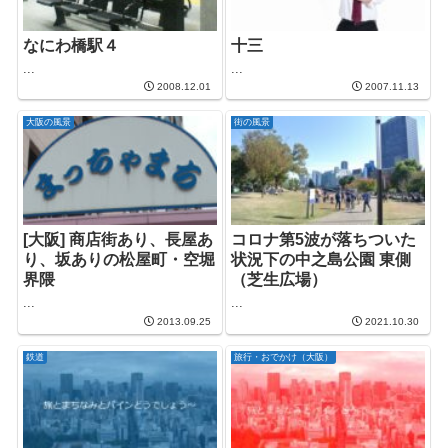
なにわ橋駅４
十三
...
...
2008.12.01
2007.11.13
大阪の風景
街の風景
[大阪] 商店街あり、長屋あ
コロナ第5波が落ちついた
り、坂ありの松屋町・空堀
状況下の中之島公園 東側
界隈
（芝生広場）
...
...
2013.09.25
2021.10.30
鉄道
旅行・おでかけ（大阪）