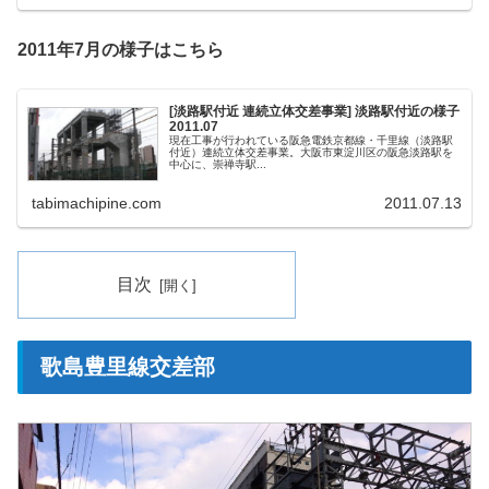
2011年7月の様子はこちら
[淡路駅付近 連続立体交差事業] 淡路駅付近の様子
2011.07
現在工事が行われている阪急電鉄京都線・千里線（淡路駅
付近）連続立体交差事業。大阪市東淀川区の阪急淡路駅を
中心に、崇禅寺駅...
tabimachipine.com
2011.07.13
目次
歌島豊里線交差部