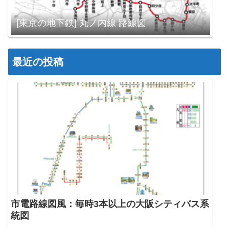
[東京の地下鉄] 丸ノ内線 路線図
最近の投稿
市電路線図風：毎時3本以上の大阪シティバス系
統図