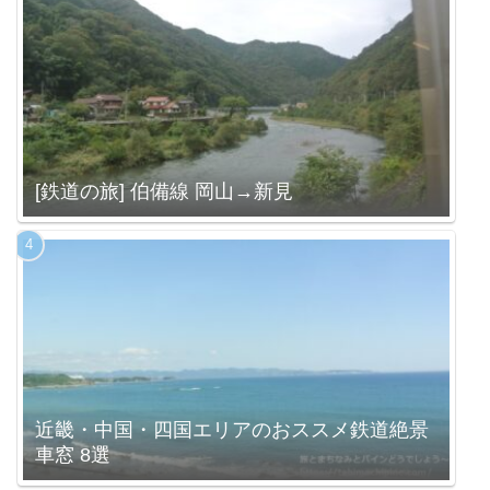
[鉄道の旅] 伯備線 岡山→新見
近畿・中国・四国エリアのおススメ鉄道絶景
車窓 8選