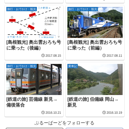
旅行・おでかけ・観光
旅行・おでかけ・観光
[島根観光] 奥出雲おろち号
[島根観光] 奥出雲おろち号
に乗った（後編）
に乗った（前編）
2017.08.15
2017.08.11
旅行・おでかけ・観光
乗車記
[鉄道の旅] 芸備線 新見→
[鉄道の旅] 伯備線 岡山→
備後落合
新見
2016.10.21
2016.10.19
ぶるーばーどをフォローする