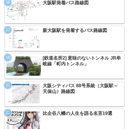
大阪駅発着バス路線図
新大阪駅を発着するバス路線図
[鉄道名所2] 意味のないトンネル JR牟
岐線「町内トンネル」
大阪シティバス 88号系統（大阪駅～
天保山）路線図
比企谷八幡の人生を語る名言19選