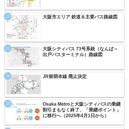
大阪市エリア 鉄道＆主要バス路線図
大阪シティバス 73号系統（なんば～
出戸バスターミナル）路線図
JR留萌本線 廃止決定
Osaka Metroと大阪シティバスの乗継
割引まもなく終了、「乗継ポイント」
に移行へ（2025年4月1日から）