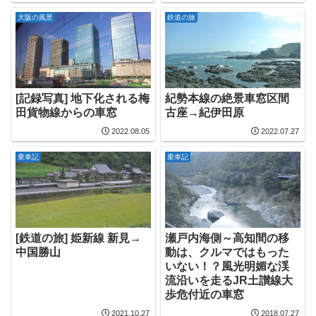
大阪の風景
鉄道の旅
[記録写真] 地下化される梅
紀勢本線の絶景車窓区間
田貨物線からの車窓
古座→紀伊田原
2022.08.05
2022.07.27
乗車記
乗車記
[鉄道の旅] 姫新線 新見→
瀬戸内海側～高知間の移
中国勝山
動は、クルマではもった
いない！？風光明媚な渓
流沿いを走るJR土讃線大
歩危付近の車窓
2021.10.27
2018.07.27