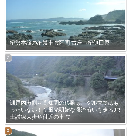
紀勢本線の絶景車窓区間 古座→紀伊田原
瀬戸内海側～高知間の移動は、クルマではも
ったいない！？風光明媚な渓流沿いを走るJR
土讃線大歩危付近の車窓