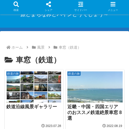
検索
シェア
サイドバー
メニュー
旅とまちなみとパインどうでしょう～
ホーム
風景
車窓（鉄道）
車窓（鉄道）
鉄道の旅
鉄道の旅
鉄道沿線風景ギャラリー
近畿・中国・四国エリア
のおススメ鉄道絶景車窓 8
選
2023.07.28
2022.08.19