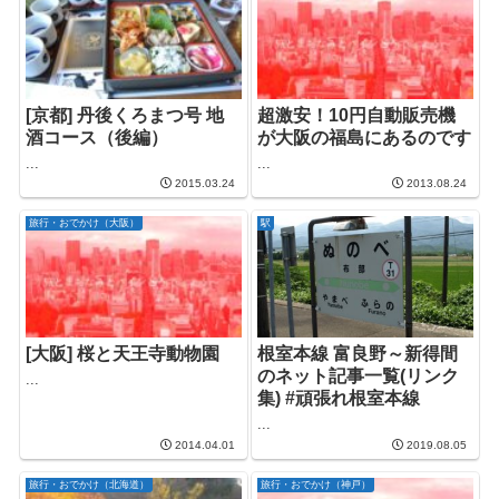
[京都] 丹後くろまつ号 地
超激安！10円自動販売機
酒コース（後編）
が大阪の福島にあるのです
...
...
2015.03.24
2013.08.24
旅行・おでかけ（大阪）
駅
[大阪] 桜と天王寺動物園
根室本線 富良野～新得間
のネット記事一覧(リンク
...
集) #頑張れ根室本線
...
2014.04.01
2019.08.05
旅行・おでかけ（北海道）
旅行・おでかけ（神戸）