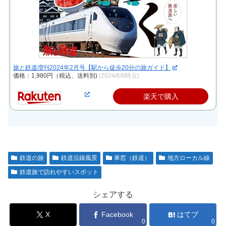
旅と鉄道増刊2024年2月号【駅から徒歩20分の旅ガイド】
価格：1,980円（税込、送料別)
(2024/6/8時点)
楽天で購入
鉄道の旅
鉄道沿線風景
車窓（鉄道）
地方ローカル線
鉄道旅で訪れやすいスポット
シェアする
X
Facebook
はてブ
0
0