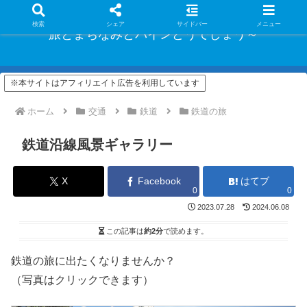
検索
シェア
サイドバー
メニュー
旅とまちなみとパインどうでしょう～
※本サイトはアフィリエイト広告を利用しています
ホーム
交通
鉄道
鉄道の旅
鉄道沿線風景ギャラリー
X
Facebook
はてブ
0
0
2023.07.28
2024.06.08
この記事は
約2分
で読めます。
鉄道の旅に出たくなりませんか？
（写真はクリックできます）