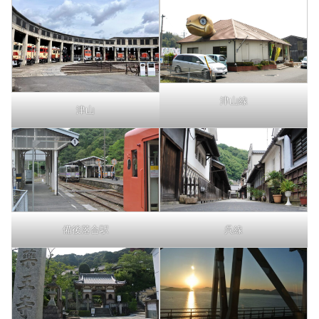
津山線
津山
備後落合駅
呉線