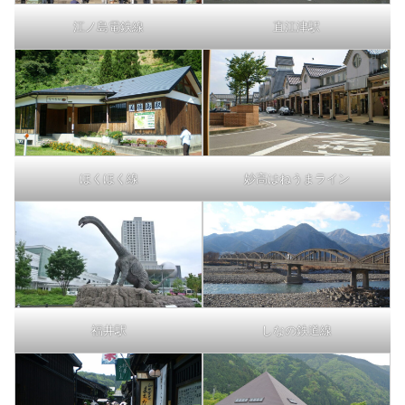
江ノ島電鉄線
直江津駅
ほくほく線
妙高はねうまライン
福井駅
しなの鉄道線