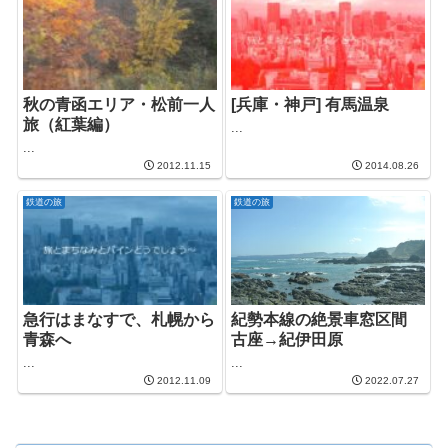
秋の青函エリア・松前一人
[兵庫・神戸] 有馬温泉
旅（紅葉編）
...
...
2012.11.15
2014.08.26
鉄道の旅
鉄道の旅
急行はまなすで、札幌から
紀勢本線の絶景車窓区間
青森へ
古座→紀伊田原
...
...
2012.11.09
2022.07.27