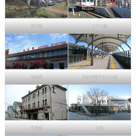
釜石線
リアス線
仙台駅
仙台空港アクセス線
只見線
太田