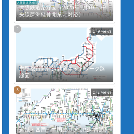
大阪鉄道路線図（2025年1月19日 中
央線夢洲延伸開業に対応）
179 views
主要都市間幹線鉄道ネットワーク路
線図
171 views
近畿・四国・中国エリア JR線 普通列