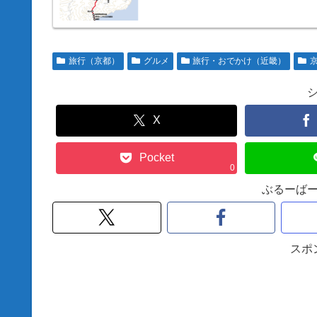
旅行（京都）
グルメ
旅行・おでかけ（近畿）
X
Pocket
0
ぶるーば
スポ