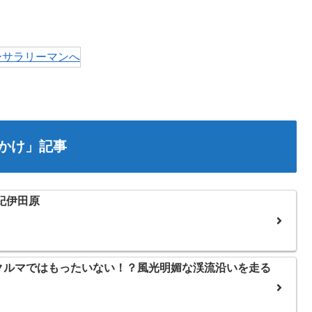
かけ」記事
紀伊田原
クルマではもったいない！？風光明媚な渓流沿いを走る