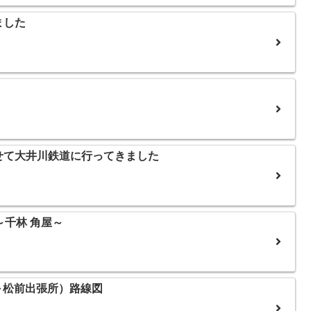
ました
せて大井川鉄道に行ってきました
～千林 角屋～
前～松前出張所）路線図