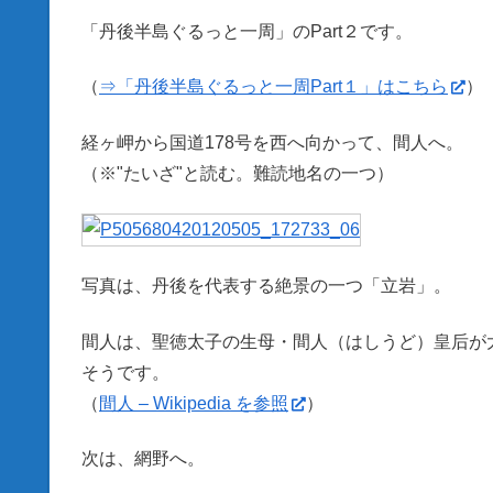
「丹後半島ぐるっと一周」のPart２です。
（
⇒「丹後半島ぐるっと一周Part１」はこちら
）
経ヶ岬から国道178号を西へ向かって、間人へ。
（※"たいざ"と読む。難読地名の一つ）
写真は、丹後を代表する絶景の一つ「立岩」。
間人は、聖徳太子の生母・間人（はしうど）皇后が
そうです。
（
間人 – Wikipedia を参照
）
次は、網野へ。