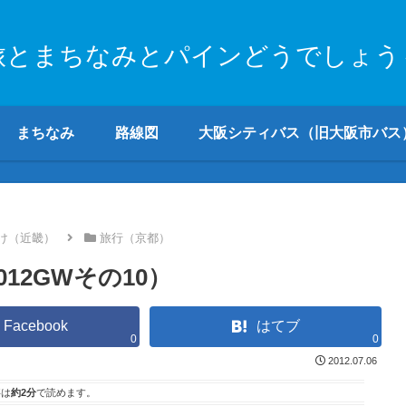
旅とまちなみとパインどうでしょう
まちなみ
路線図
大阪シティバス（旧大阪市バス
け（近畿）
旅行（京都）
012GWその10）
Facebook
はてブ
0
0
2012.07.06
事は
約2分
で読めます。