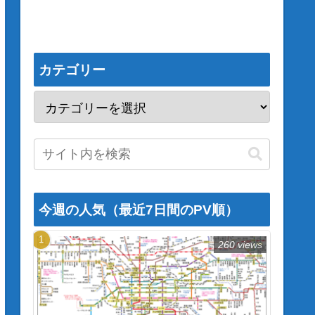
カテゴリー
今週の人気（最近7日間のPV順）
260 views