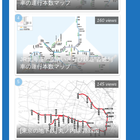
車の運行本数マップ
160 views
JR北海道・道南いさりび鉄道 普通列
車の運行本数マップ
145 views
[東京の地下鉄] 丸ノ内線 路線図