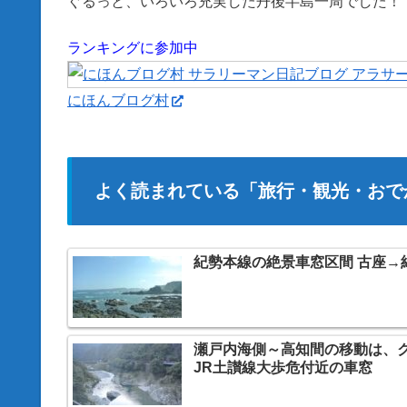
ぐるっと、いろいろ充実した丹後半島一周でした！
ランキングに参加中
にほんブログ村
よく読まれている「旅行・観光・おで
紀勢本線の絶景車窓区間 古座→
瀬戸内海側～高知間の移動は、
JR土讃線大歩危付近の車窓