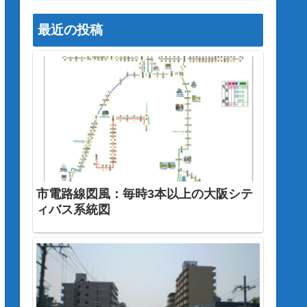
最近の投稿
市電路線図風：毎時3本以上の大阪シテ
ィバス系統図