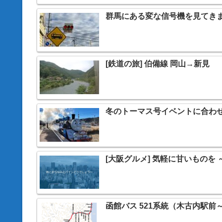
群馬にある変な信号機を見てき
[鉄道の旅] 伯備線 岡山→新見
冬のトーマス号イベントに合わ
[大阪グルメ] 気軽に甘いものを 
函館バス 521系統（木古内駅