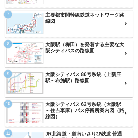
主要都市間幹線鉄道ネットワーク路
線図
大阪駅（梅田）を発着する主要な大
阪シティバスの路線図
大阪シティバス 86号系統（上新庄
駅～布施駅）路線図
大阪シティバス 62号系統（大阪駅
～住吉車庫）バス停留所案内図（路
線図）
JR北海道・道南いさりび鉄道 普通