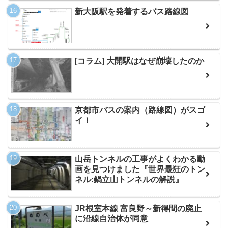
新大阪駅を発着するバス路線図
[コラム] 大開駅はなぜ崩壊したのか
京都市バスの案内（路線図）がスゴ
イ！
山岳トンネルの工事がよくわかる動
画を見つけました『世界最狂のトン
ネル:鍋立山トンネルの解説』
JR根室本線 富良野～新得間の廃止
に沿線自治体が同意