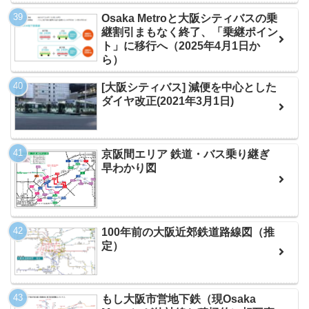
Osaka Metroと大阪シティバスの乗
継割引まもなく終了、「乗継ポイン
ト」に移行へ（2025年4月1日か
ら）
[大阪シティバス] 減便を中心とした
ダイヤ改正(2021年3月1日)
京阪間エリア 鉄道・バス乗り継ぎ
早わかり図
100年前の大阪近郊鉄道路線図（推
定）
もし大阪市営地下鉄（現Osaka