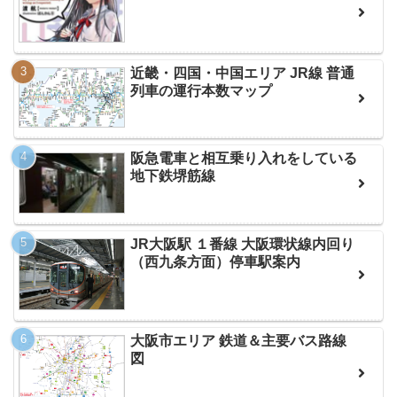
近畿・四国・中国エリア JR線 普通
列車の運行本数マップ
阪急電車と相互乗り入れをしている
地下鉄堺筋線
JR大阪駅 １番線 大阪環状線内回り
（西九条方面）停車駅案内
大阪市エリア 鉄道＆主要バス路線
図