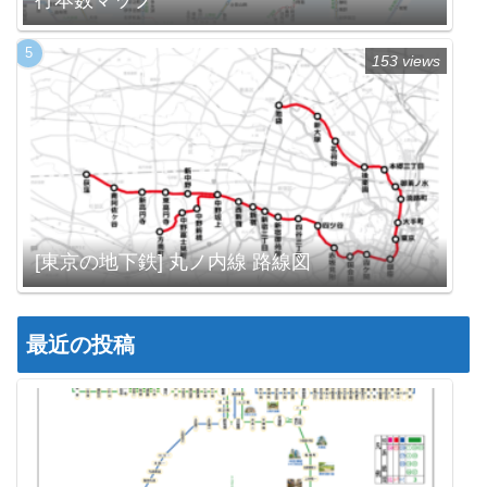
行本数マップ
153 views
[東京の地下鉄] 丸ノ内線 路線図
最近の投稿