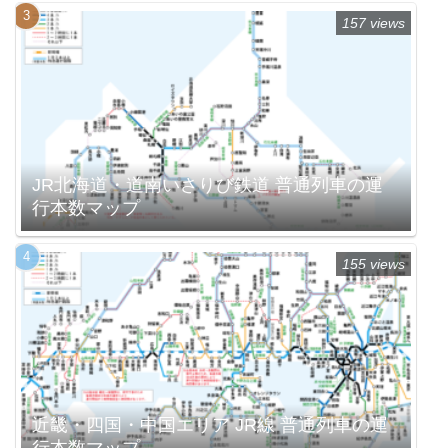
157 views
JR北海道・道南いさりび鉄道 普通列車の運
行本数マップ
155 views
近畿・四国・中国エリア JR線 普通列車の運