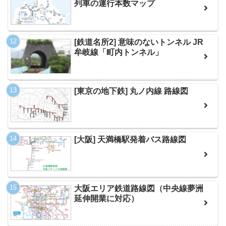
列車の運行本数マップ
[鉄道名所2] 意味のないトンネル JR
牟岐線「町内トンネル」
[東京の地下鉄] 丸ノ内線 路線図
[大阪] 天満橋駅発着バス路線図
大阪エリア鉄道路線図（中央線夢洲
延伸開業に対応）