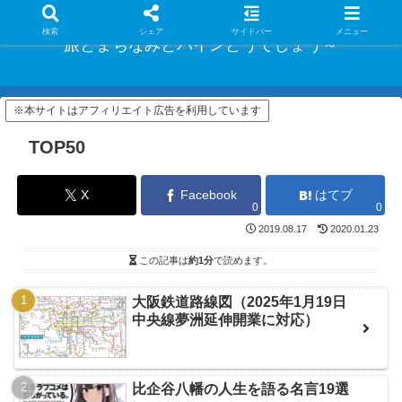
検索
シェア
サイドバー
メニュー
旅とまちなみとパインどうでしょう～
※本サイトはアフィリエイト広告を利用しています
TOP50
X
Facebook
はてブ
0
0
2019.08.17
2020.01.23
この記事は
約1分
で読めます。
大阪鉄道路線図（2025年1月19日
中央線夢洲延伸開業に対応）
比企谷八幡の人生を語る名言19選