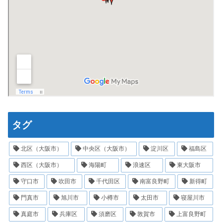
タグ
北区（大阪市）
中央区（大阪市）
淀川区
福島区
西区（大阪市）
海陽町
浪速区
東大阪市
守口市
吹田市
千代田区
南富良野町
新得町
門真市
旭川市
小樽市
太田市
寝屋川市
真庭市
兵庫区
須磨区
敦賀市
上富良野町