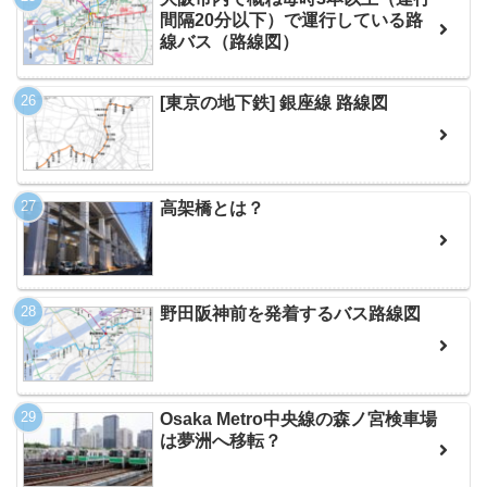
間隔20分以下）で運行している路
線バス（路線図）
[東京の地下鉄] 銀座線 路線図
高架橋とは？
野田阪神前を発着するバス路線図
Osaka Metro中央線の森ノ宮検車場
は夢洲へ移転？