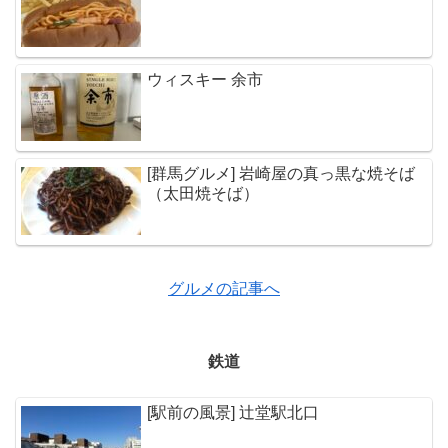
ウィスキー 余市
[群馬グルメ] 岩崎屋の真っ黒な焼そば
（太田焼そば）
グルメの記事へ
鉄道
[駅前の風景] 辻堂駅北口